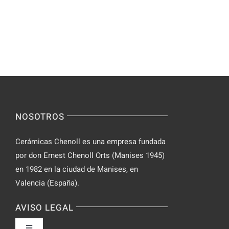
страна
Букмекерс
⭐️
Конторы
Бонусы
ради
И
Ставок
Регистрация
На
1vin
Спорт
NOSOTROS
Cerámicas Chenoll es una empresa fundada
por don Ernest Chenoll Orts (Manises 1945)
en 1982 en la ciudad de Manises, en
Valencia (España).
AVISO LEGAL