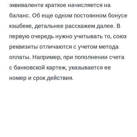
эквиваленте краткое начисляется на
баланс. Об еще одном постоянном бонусе
кэшбеке, детальнее расскажем далее. В
первую очередь нужно учитывать то, союз
реквизиты отличаются с учетом метода
оплаты. Например, при пополнении счета
с банковской картеж, указывается ее
номер и срок действия.