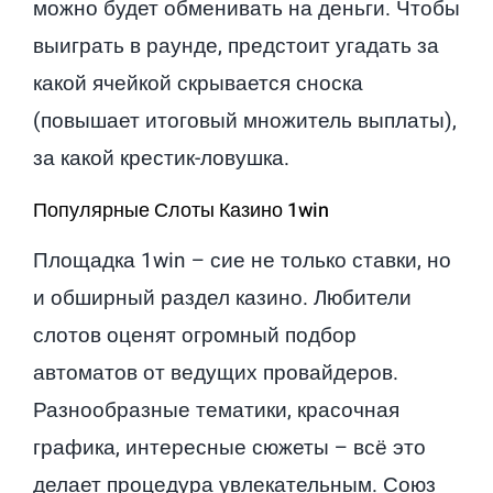
можно будет обменивать на деньги. Чтобы
выиграть в раунде, предстоит угадать за
какой ячейкой скрывается сноска
(повышает итоговый множитель выплаты),
за какой крестик-ловушка.
Популярные Слоты Казино 1win
Площадка 1win – сие не только ставки, но
и обширный раздел казино. Любители
слотов оценят огромный подбор
автоматов от ведущих провайдеров.
Разнообразные тематики, красочная
графика, интересные сюжеты – всё это
делает процедура увлекательным. Союз