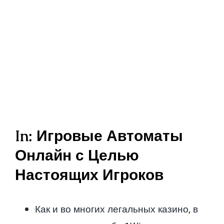
In: Игровые Автоматы
Онлайн с Целью
Настоящих Игроков
Как и во многих легальных казино, в