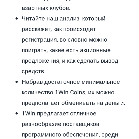
азартных клубов.
Читайте наш анализ, который
расскажет, как происходит
регистрация, во словно можно
поиграть, какие есть акционные
предложения, и как сделать вывод
средств.
Набрав достаточное минимальное
количество 1Win Coins, их можно
предполагает обменивать на деньги.
1Win предлагает отличное
разнообразие поставщиков
программного обеспечения, среди