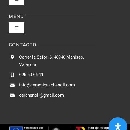
Toggle
Navigation
Política de privacidad
MENU
Toggle
Condiciones de uso
Navigation
Fabrica
CONTACTO
Accesibilidad
Carrer la Safor, 6, 46940 Manises,
Galeria
Valencia
Ley de cookies
696 60 66 11
Catalogo
info@ceramicaschenoll.com
Mapa del sitio
cerchenoll@gmail.com
Blog
Contacto