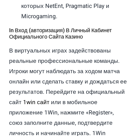
которых NetEnt, Pragmatic Play и
Microgaming.
In Вход (авторизация) В Личный Кабинет
Официального Сайта Казино
В виртуальных играх задействованы
реальные профессиональные команды.
Игроки могут наблюдать за ходом матча
онлайн или сделать ставку и дождаться ее
результатов. Перейдите на официальный
сайт
1win сайт
или в мобильное
приложение 1Win, нажмите «Register»,
союз заполните данные, подтвердите
личность и начинайте играть. 1Win