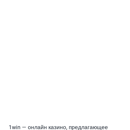
1win — онлайн казино, предлагающее