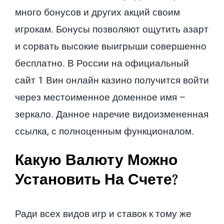
много бонусов и других акций своим
игрокам. Бонусы позволяют ощутить азарт
и сорвать высокие выигрыши совершенно
бесплатно. В России на официальный
сайт 1 Вин онлайн казино получится войти
через местоименное доменное имя –
зеркало. Данное наречие видоизмененная
ссылка, с полноценным функционалом.
Какую Валюту Можно
Установить На Счете?
Ради всех видов игр и ставок к тому же