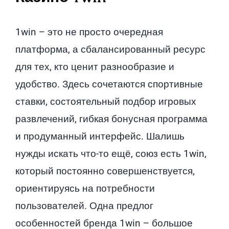
1win – это не просто очередная
платформа, а сбалансированный ресурс
для тех, кто ценит разнообразие и
удобство. Здесь сочетаются спортивные
ставки, состоятельный подбор игровых
развлечений, гибкая бонусная программа
и продуманный интерфейс. Шалишь
нужды искать что-то ещё, союз есть 1win,
который постоянно совершенствуется,
ориентируясь на потребности
пользователей. Одна предлог
особенностей бренда 1win – большое