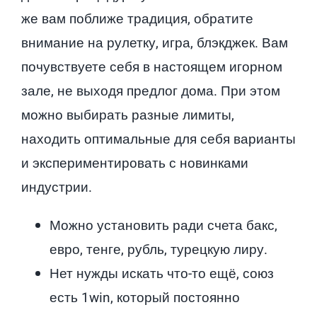
же вам поближе традиция, обратите
внимание на рулетку, игра, блэкджек. Вам
почувствуете себя в настоящем игорном
зале, не выходя предлог дома. При этом
можно выбирать разные лимиты,
находить оптимальные для себя варианты
и экспериментировать с новинками
индустрии.
Можно установить ради счета бакс,
евро, тенге, рубль, турецкую лиру.
Нет нужды искать что-то ещё, союз
есть 1win, который постоянно