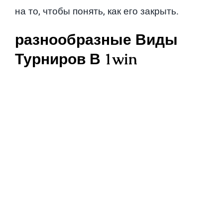
на то, чтобы понять, как его закрыть.
разнообразные Виды
Турниров В 1win