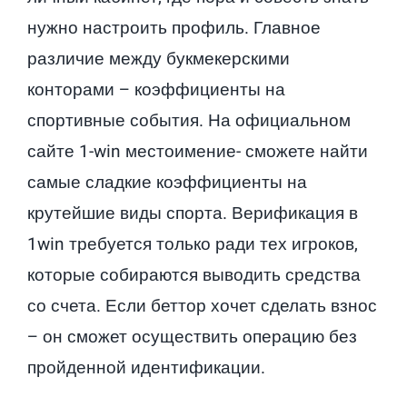
нужно настроить профиль. Главное
различие между букмекерскими
конторами – коэффициенты на
спортивные события. На официальном
сайте 1-win местоимение- сможете найти
самые сладкие коэффициенты на
крутейшие виды спорта. Верификация в
1win требуется только ради тех игроков,
которые собираются выводить средства
со счета. Если беттор хочет сделать взнос
– он сможет осуществить операцию без
пройденной идентификации.