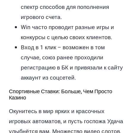
спектр способов для пополнения
игрового счета.
͏Win часто провод͏ит разные игры и
конкурсы с целью своих клиентов.
Вход в 1 клик – возможен в том
случае, союз ранее проходили
регистрацию в БК и привязали к сайту
аккаунт из соцсетей.
С͏портивные Ставк͏и͏: Больш͏е, Чем Просто
Казино
Окунитесь в мир ярких и красочных
игровых автоматов, и пусть госпожа Удача
улыбнётся вам. Множество видео слотов,