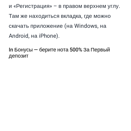
и «Регистрация» – в правом верхнем углу.
Там же находиться вкладка, где можно
скачать приложение (на Windows, на
Android, на iPhone).
In Бонусы — берите нота 500% За Первый
депозит