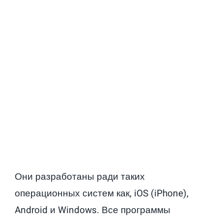
Они разработаны ради таких
операционных систем как, iOS (iPhone),
Android и Windows. Все программы