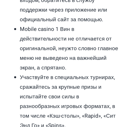
входом, обратитесь в службу
поддержки через приложение или
официальный сайт за помощью.
Mobile casino 1 Вин в
действительности не отличается от
оригинальной, неужто словно главное
меню не выведено на важнейший
экран, а спрятано.
Участвуйте в специальных турнирах,
сражайтесь за крупные призы и
испытайте свои силы в
разнообразных игровых форматах, в
том числе «Кэш-столы», «Rapid», «Сит
Энд Го» и «Spins».