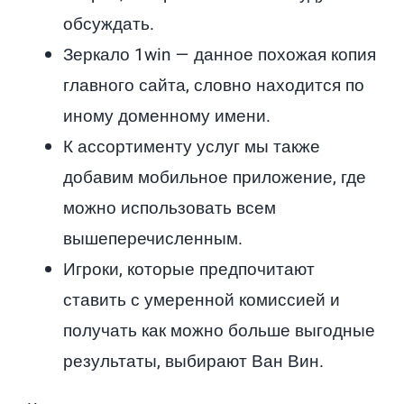
обсуждать.
Зеркало 1win — данное похожая копия
гла͏вного сайта, словно находится по
иному доменно͏му͏ имени.
К ассортименту услуг мы также
добавим мобильное приложение, где
можно использовать всем
вышеперечисленным.
Игроки, которые предпочитают
ставить с умеренной комиссией и
получать как можно больше выгодные
результаты, выбирают Ван Вин.