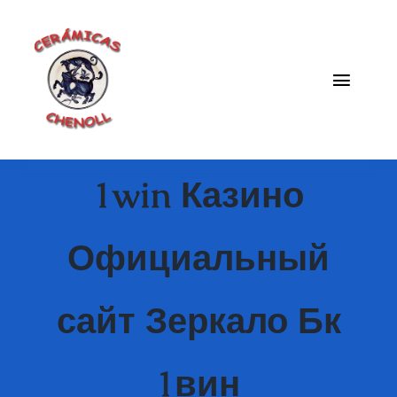
Saltar
al
contenido
Toggle
Naviga
Fabrica
1win Казино
Galeria
Catalogo
Официальный
Blog
сайт Зеркало Бк
Contacto
1вин