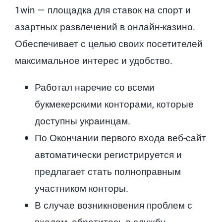
1win — площадка для ставок на спорт и
азартных развлечений в онлайн-казино.
Обеспечивает с целью своих посетителей
максимальное интерес и удобство.
Работал наречие со всеми
букмекерскими конторами, которые
доступны украинцам.
По Окончании первого входа веб-сайт
автоматически регистрируется и
предлагает стать полноправным
участником конторы.
В случае возникновения проблем с