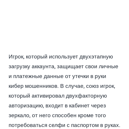
Игрок, который использует двухэтапную
загрузку аккаунта, защищает свои личные
и платежные данные от утечки в руки
кибер мошенников. В случае, союз игрок,
который активировал двухфакторную
авторизацию, входит в кабинет через
зеркало, от него способен кроме того
потребоваться селфи с паспортом в руках.