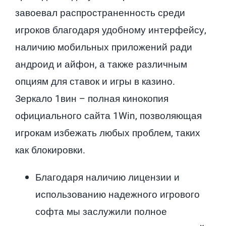
завоевал распространенность среди
игроков благодаря удобному интерфейсу,
наличию мобильных приложений ради
андроид и айфон, а также различным
опциям для ставок и игры в казино.
Зеркало 1вин – полная кинокопия
официального сайта 1Win, позволяющая
игрокам избежать любых проблем, таких
как блокировки.
Благодаря наличию лицензии и
использованию надежного игрового
софта мы заслужили полное