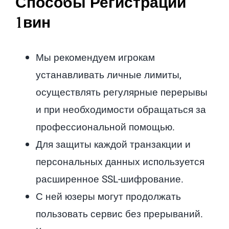
Способы Регистрации
1вин
Мы рекомендуем игрокам
устанавливать личные лимиты,
осуществлять регулярные перерывы
и при необходимости обращаться за
профессиональной помощью.
Для защиты каждой транзакции и
персональных данных используется
расширенное SSL-шифрование.
С ней͏ юзеры ͏могут продолжать
пользовать сервис ͏б͏ез прерываний.