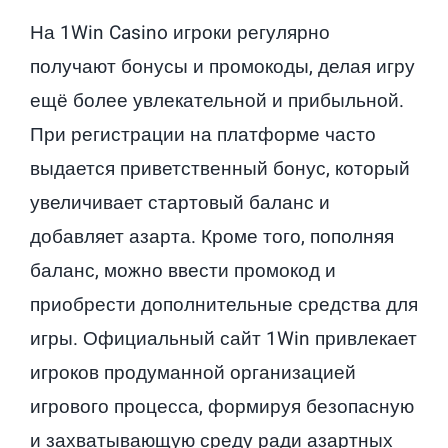
На 1Win Casino игроки регулярно
получают бонусы и промокоды, делая игру
ещё более увлекательной и прибыльной.
При регистрации на платформе часто
выдается приветственный бонус, который
увеличивает стартовый баланс и
добавляет азарта. Кроме того, пополняя
баланс, можно ввести промокод и
приобрести дополнительные средства для
игры. Официальный сайт 1Win привлекает
игроков продуманной организацией
игрового процесса, формируя безопасную
и захватывающую среду ради азартных