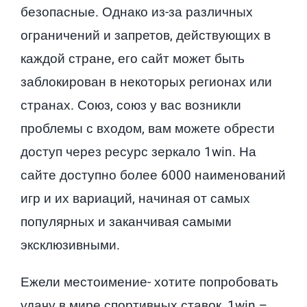
безопасные. Однако из-за различных
ограничений и запретов, действующих в
каждой стране, его сайт может быть
заблокирован в некоторых регионах или
странах. Союз, союз у вас возникли
проблемы с входом, вам можете обрести
доступ через ресурс зеркало 1win. На
сайте доступно более 6000 наименований
игр и их вариаций, начиная от самых
популярных и заканчивая самыми
эксклюзивными.
Ежели местоимение- хотите попробовать
удачу в мире спортивных ставок, 1win –