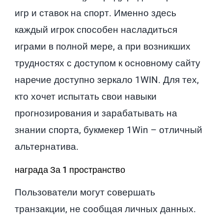
игр и ставок на спорт. Именно здесь
каждый игрок способен насладиться
играми в полной мере, а при возникших
трудностях с доступом к основному сайту
наречие доступно зеркало 1WIN. Для тех,
кто хочет испытать свои навыки
прогнозирования и зарабатывать на
знании спорта, букмекер 1Win – отличный
альтернатива.
награда За 1 пространство
Пользователи могут совершать
транзакции, не сообщая личных данных.