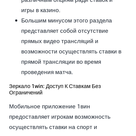
различным опциям ради ставок и
игры в казино.
Большим минусом этого раздела
представляет собой отсутствие
прямых видео трансляций и
возможности осуществлять ставки в
прямой трансляции во время
проведения матча.
Зеркало 1win: Доступ К Ставкам Без
Ограничений
Мобильное приложение 1вин
предоставляет игрокам возможность
осуществлять ставки на спорт и