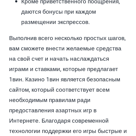
Кроме приветственного поощрения,
даются бонусы при каждом
размещении экспрессов.
Выполнив всего несколько простых шагов,
вам сможете внести желаемые средства
на свой счет и начать наслаждаться
играми и ставками, которые предлагает
1вин. Казино 1вин является безопасным
сайтом, который соответствует всем
необходимым правилам ради
предоставления азартных игр в
Интернете. Благодаря современной
технологии поддержки его игры быстрые и