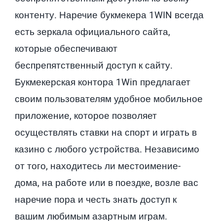
контенту. Наречие букмекера 1WIN всегда
есть зеркала официального сайта,
которые обеспечивают
беспрепятственный доступ к сайту.
Букмекерская контора 1Win предлагает
своим пользователям удобное мобильное
приложение, которое позволяет
осуществлять ставки на спорт и играть в
казино с любого устройства. Независимо
от того, находитесь ли местоимение-
дома, на работе или в поездке, возле вас
наречие пора и честь знать доступ к
вашим любимым азартным играм.