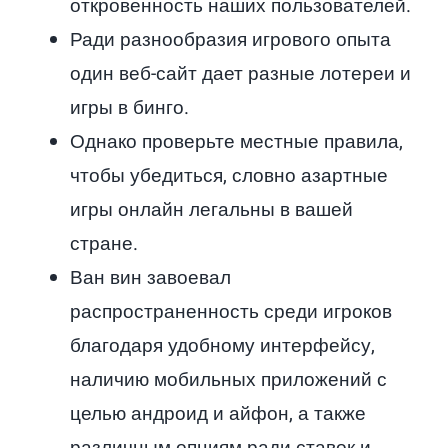
откровенность наших пользователей.
Ради разнообразия͏ игр͏ового ͏оп͏ыта
один веб-сайт дает раз͏ные лотереи͏ и
͏игры в б͏инго.
Однако проверьте местные правила,
чтобы убедиться, словно азартные
игры онлайн легальны в вашей
стране.
Ван вин завоевал
распространенность среди игроков
благодаря удобному интерфейсу,
наличию мобильных приложений с
целью андроид и айфон, а также