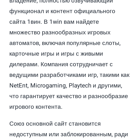
владение, полностью озвучивающий
функционал и контент официального
сайта 1вин. В 1win вам найдете
множество разнообразных игровых
автоматов, включая популярные слоты,
карточные игры и игры с живыми
дилерами. Компания сотрудничает с
ведущими разработчиками игр, такими как
NetEnt, Microgaming, Playtech и другими,
что гарантирует качество и разнообразие
игрового контента.
Союз основной сайт становится
недоступным или заблокированным, ради