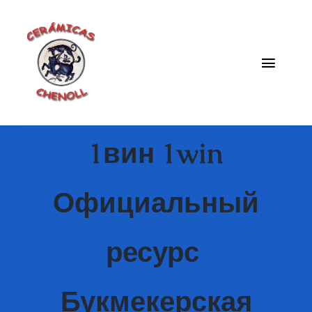
Saltar
al
contenido
Toggle
Naviga
Fabrica
1вин 1win
Galeria
Catalogo
Официальный
Blog
ресурс ️
Contacto
Букмекерская