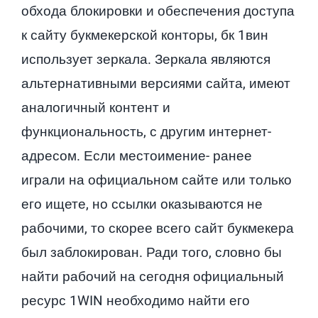
обхода блокировки и обеспечения доступа
к сайту букмекерской конторы, бк 1вин
использует зеркала. Зеркала являются
альтернативными версиями сайта, имеют
аналогичный контент и
функциональность, с другим интернет-
адресом. Если местоимение- ранее
играли на официальном сайте или только
его ищете, но ссылки оказываются не
рабочими, то скорее всего сайт букмекера
был заблокирован. Ради того, словно бы
найти рабочий на сегодня официальный
ресурс 1WIN необходимо найти его