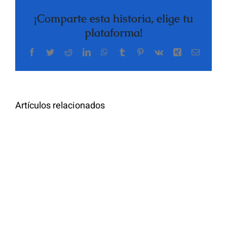
¡Comparte esta historia, elige tu
plataforma!
Facebook
Twitter
Reddit
LinkedIn
WhatsApp
Tumblr
Pinterest
Vk
Xing
Correo
electrón
1win
Artículos relacionados
1вин
1win
Онлайн
Казино
Казино
Официальный
На
сайт
Деньги:
Зеркало
Регистрац
Бк
И
1вин
Вход,
Официал