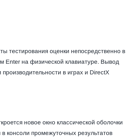
аты тестирования оценки непосредственно в
м Enter на физической клавиатуре. Вывод
производительности в играх и DirectX
Откроется новое окно классической оболочки
 в консоли промежуточных результатов