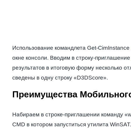
Использование командлета Get-CimInstance
окне консоли. Вводим в строку-приглашение
результатов в итоговую форму несколько от
сведены в одну строку «D3DScore».
Преимущества Мобильного
Набираем в строке-приглашении команду «win
CMD в котором запуститься утилита WinSAT