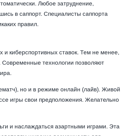
томатически. Любое затруднение,
вшись в саппорт. Специалисты саппорта
каких правил.
 и киберспортивных ставок. Тем не менее,
м. Современные технологии позволяют
ира.
ематч), но и в режиме онлайн (лайв). Живой
ессе игры свои предположения. Желательно
ньги и наслаждаться азартными играми. Эта