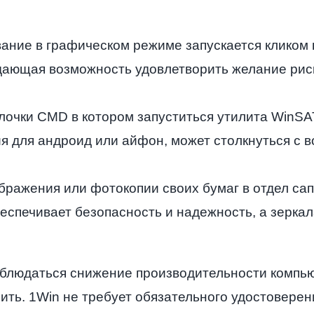
ание в графическом режиме запускается кликом 
 дающая возможность удовлетворить желание риск
лочки CMD в котором запуститься утилита WinSAT
ия для андроид или айфон, может столкнуться с 
бражения или фотокопии своих бумаг в отдел сап
беспечивает безопасность и надежность, а зерка
блюдаться снижение производительности компьют
ить. 1Win не требует обязательного удостоверен