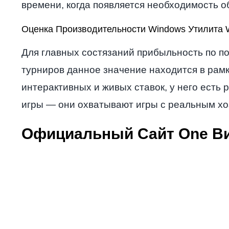
времени, когда появляется необходимость 
Оценка Производительности Windows Утилита 
Для главных состязаний прибыльность по по
турниров данное значение находится в рамк
интерактивных и живых ставок, у него есть
игры — они охватывают игры с реальным хозя
Официальный Сайт One Ви