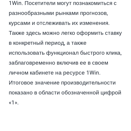
1Win. Посетители могут познакомиться с
разнообразными рынками прогнозов,
курсами и отслеживать их изменения.
Также здесь можно легко оформить ставку
в конкретный период, а также
использовать функционал быстрого клика,
заблаговременно включив ее в своем
личном кабинете на ресурсе 1Win.
Итоговое значение производительности
показано в области обозначенной цифрой
«1».