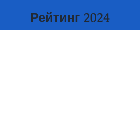
Рейтинг 2024