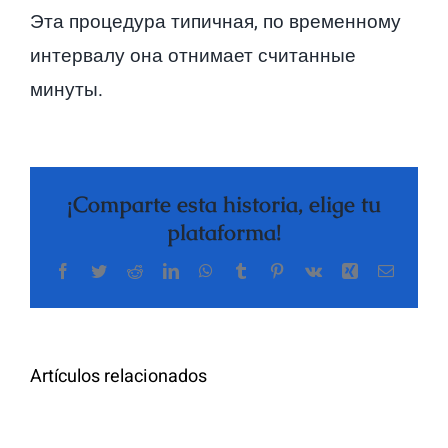
Эта процедура типичная, по временному
интервалу она отнимает считанные
минуты.
¡Comparte esta historia, elige tu
plataforma!
Facebook
Twitter
Reddit
LinkedIn
WhatsApp
Tumblr
Pinterest
Vk
Xing
Correo
electrón
Artículos relacionados
Оценка
Оценка
Производительности
Производ