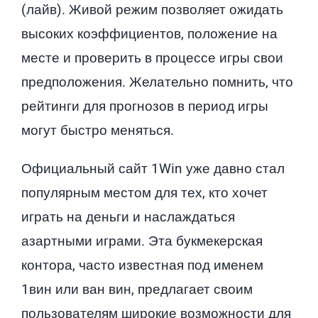
(лайв). Живой режим позволяет ожидать
высоких коэффициентов, положение на
месте и проверить в процессе игры свои
предположения. Желательно помнить, что
рейтинги для прогнозов в период игры
могут быстро меняться.
Официальный сайт 1Win уже давно стал
популярным местом для тех, кто хочет
играть на деньги и наслаждаться
азартными играми. Эта букмекерская
контора, часто известная под именем
1вин или ван вин, предлагает своим
пользователям широкие возможности для