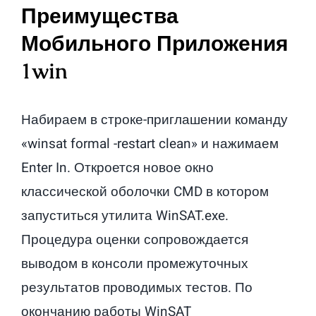
Преимущества
Мобильного Приложения
1win
Набираем в строке-приглашении команду
«winsat formal -restart clean» и нажимаем
Enter In. Откроется новое окно
классической оболочки CMD в котором
запуститься утилита WinSAT.exe.
Процедура оценки сопровождается
выводом в консоли промежуточных
результатов проводимых тестов. По
окончанию работы WinSAT