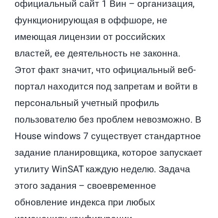
официальный сайт 1 Вин – организация,
функционирующая в оффшоре, не
имеющая лицензии от российских
властей, ее деятельность не законна.
Этот факт значит, что официальный веб-
портал находится под запретам и войти в
персональный учетный профиль
пользователю без проблем невозможно. В
House windows 7 существует стандартное
задание планировщика, которое запускает
утилиту WinSAT каждую неделю. Задача
этого задания – своевременное
обновление индекса при любых