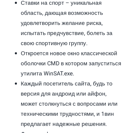
Ставки на спорт – уникальная
область, дающая возможность
удовлетворить желание риска,
испытать предчувствие, болеть за
свою спортивную группу.
Откроется новое окно классической
оболочки CMD в котором запуститься
утилита WinSAT.exe.
Каждый посетитель сайта, будь то
версия для андроид или айфон,
может столкнуться с вопросами или
техническими трудностями, и 1вин
предлагает надежные решения.