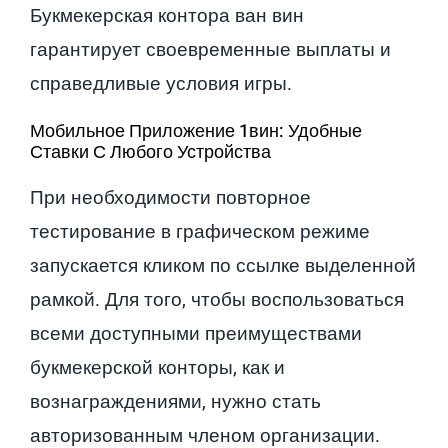
Букмекерская контора ван вин
гарантирует своевременные выплаты и
справедливые условия игры.
Мобильное Приложение 1вин: Удобные
Ставки С Любого Устройства
При необходимости повторное
тестирование в графическом режиме
запускается кликом по ссылке выделенной
рамкой. Для того, чтобы воспользоваться
всеми доступными преимуществами
букмекерской конторы, как и
вознаграждениями, нужно стать
авторизованным членом организации.