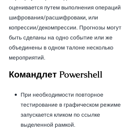
оценивается путем выполнения операций
шифрования/расшифроваки, или
копрессии/декомпрессии. Прогнозы могут
быть сделаны на одно событие или же
объединены в одном талоне несколько
мероприятий.
Командлет Powershell
При необходимости повторное
тестирование в графическом режиме
запускается кликом по ссылке
выделенной рамкой.