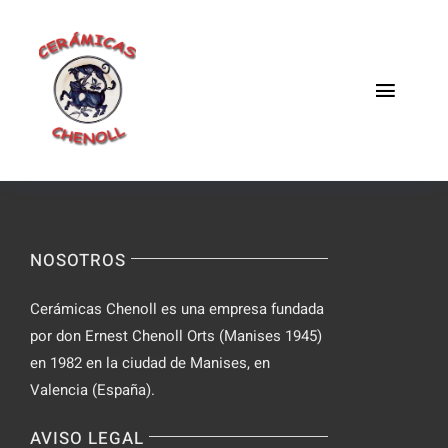
Saltar
al
contenido
Toggle
Naviga
Fabrica
Galeria
NOSOTROS
Catalogo
Cerámicas Chenoll es una empresa fundada
Blog
por don Ernest Chenoll Orts (Manises 1945)
en 1982 en la ciudad de Manises, en
Contacto
Valencia (España).
AVISO LEGAL