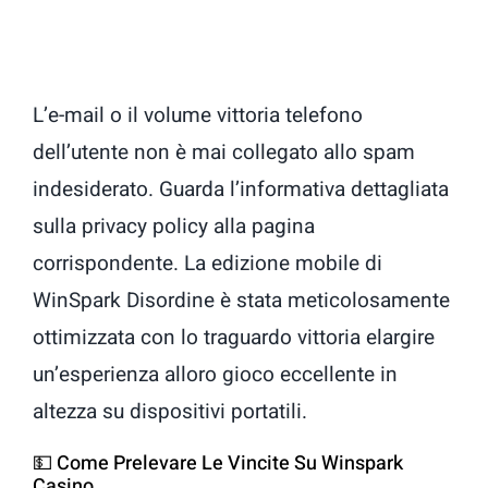
L’e-mail o il volume vittoria telefono
dell’utente non è mai collegato allo spam
indesiderato. Guarda l’informativa dettagliata
sulla privacy policy alla pagina
corrispondente. La edizione mobile di
WinSpark Disordine è stata meticolosamente
ottimizzata con lo traguardo vittoria elargire
un’esperienza alloro gioco eccellente in
altezza su dispositivi portatili.
💵 Come Prelevare Le Vincite Su Winspark
Casino