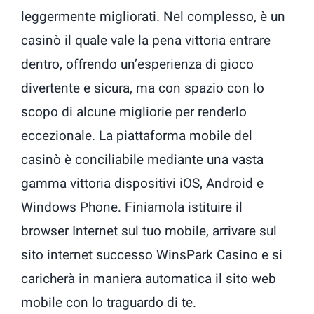
leggermente migliorati. Nel complesso, è un
casinò il quale vale la pena vittoria entrare
dentro, offrendo un’esperienza di gioco
divertente e sicura, ma con spazio con lo
scopo di alcune migliorie per renderlo
eccezionale. La piattaforma mobile del
casinò è conciliabile mediante una vasta
gamma vittoria dispositivi iOS, Android e
Windows Phone. Finiamola istituire il
browser Internet sul tuo mobile, arrivare sul
sito internet successo WinsPark Casino e si
caricherà in maniera automatica il sito web
mobile con lo traguardo di te.