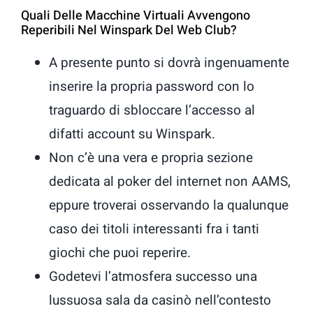
Quali Delle Macchine Virtuali Avvengono
Reperibili Nel Winspark Del Web Club?
A presente punto si dovrà ingenuamente
inserire la propria password con lo
traguardo di sbloccare l’accesso al
difatti account su Winspark.
Non c’è una vera e propria sezione
dedicata al poker del internet non AAMS,
eppure troverai osservando la qualunque
caso dei titoli interessanti fra i tanti
giochi che puoi reperire.
Godetevi l’atmosfera successo una
lussuosa sala da casinò nell’contesto