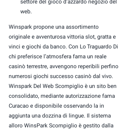
settore del gioco d’azzardo negozio del
web.
Winspark propone una assortimento
originale e avventurosa vittoria slot, gratta e
vinci e giochi da banco. Con Lo Traguardo Di
chi preferisce l’atmosfera fama un reale
casinò terrestre, avvengono reperibili perfino
numerosi giochi successo casinò dal vivo.
Winspark Del Web Scompiglio è un sito ben
consolidato, mediante autorizzazione fama
Curacao e disponibile osservando la in
aggiunta una dozzina di lingue. Il sistema
alloro WinsPark Scompiglio è gestito dalla