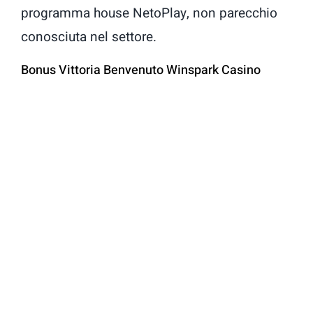
programma house NetoPlay, non parecchio
conosciuta nel settore.
Bonus Vittoria Benvenuto Winspark Casino