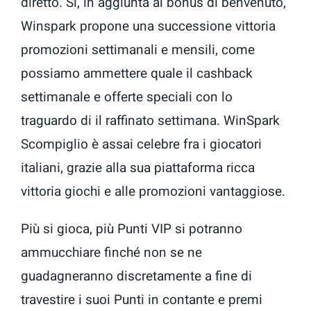
diretto. Sì, in aggiunta al bonus di benvenuto,
Winspark propone una successione vittoria
promozioni settimanali e mensili, come
possiamo ammettere quale il cashback
settimanale e offerte speciali con lo
traguardo di il raffinato settimana. WinSpark
Scompiglio è assai celebre fra i giocatori
italiani, grazie alla sua piattaforma ricca
vittoria giochi e alle promozioni vantaggiose.
Più si gioca, più Punti VIP si potranno
ammucchiare finché non se ne
guadagneranno discretamente a fine di
travestire i suoi Punti in contante e premi