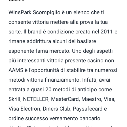
WinsPark Scompiglio è un elenco che ti
consente vittoria mettere alla prova la tua
sorte. Il brand è condizione creato nel 2011 e
rimane addirittura alcuni dei basilare
esponente fama mercato. Uno degli aspetti
più interessanti vittoria presente casino non
AAMS è l’opportunità di stabilire tra numerosi
metodi vittoria finanziamento. Infatti, avrai
entrata a quasi 20 metodi di anticipo come
Skrill, NETELLER, MasterCard, Maestro, Visa,
Visa Electron, Diners Club, Paysafecard e
ordine successo versamento bancario