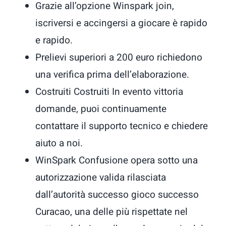
Grazie all’opzione Winspark join,
iscriversi e accingersi a giocare è rapido
e rapido.
Prelievi superiori a 200 euro richiedono
una verifica prima dell’elaborazione.
Costruiti Costruiti In evento vittoria
domande, puoi continuamente
contattare il supporto tecnico e chiedere
aiuto a noi.
WinSpark Confusione opera sotto una
autorizzazione valida rilasciata
dall’autorità successo gioco successo
Curacao, una delle più rispettate nel