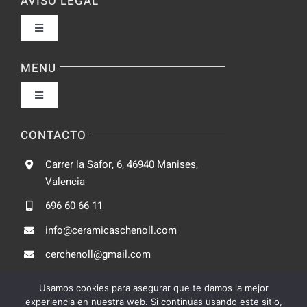
AVISO LEGAL
Toggle
Navigation
Política de privacidad
MENU
Toggle
Condiciones de uso
Navigation
Fabrica
CONTACTO
Accesibilidad
Carrer la Safor, 6, 46940 Manises,
Galeria
Valencia
Ley de cookies
696 60 66 11
Catalogo
info@ceramicaschenoll.com
Mapa del sitio
cerchenoll@gmail.com
Blog
Usamos cookies para asegurar que te damos la mejor
experiencia en nuestra web. Si continúas usando este sitio,