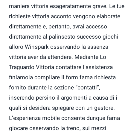
maniera vittoria esageratamente grave. Le tue
richieste vittoria acconto vengono elaborate
direttamente e, pertanto, avrai accesso
direttamente al palinsesto successo giochi
alloro Winspark osservando la assenza
vittoria aver da attendere. Mediante Lo
Traguardo Vittoria contattare l’assistenza
finiamola compilare il form fama richiesta
fornito durante la sezione “contatti”,
inserendo persino il argomenti a causa di i
quali si desidera spiegare con un gestore.
L’esperienza mobile consente dunque fama
giocare osservando la treno, sui mezzi