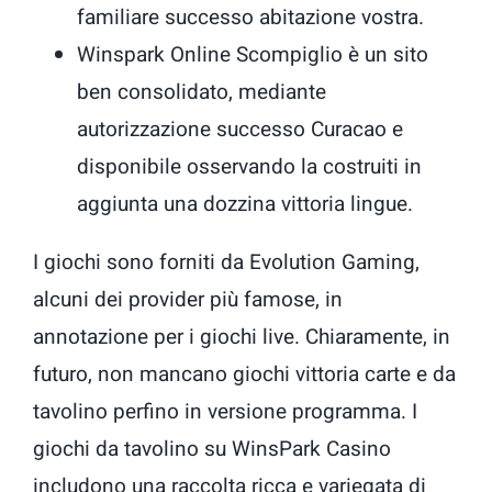
familiare successo abitazione vostra.
Winspark Online Scompiglio è un sito
ben consolidato, mediante
autorizzazione successo Curacao e
disponibile osservando la costruiti in
aggiunta una dozzina vittoria lingue.
I giochi sono forniti da Evolution Gaming,
alcuni dei provider più famose, in
annotazione per i giochi live. Chiaramente, in
futuro, non mancano giochi vittoria carte e da
tavolino perfino in versione programma. I
giochi da tavolino su WinsPark Casino
includono una raccolta ricca e variegata di