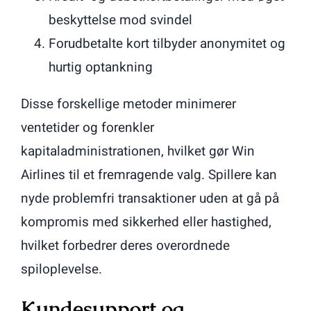
beskyttelse mod svindel
Forudbetalte kort tilbyder anonymitet og
hurtig optankning
Disse forskellige metoder minimerer
ventetider og forenkler
kapitaladministrationen, hvilket gør Win
Airlines til et fremragende valg. Spillere kan
nyde problemfri transaktioner uden at gå på
kompromis med sikkerhed eller hastighed,
hvilket forbedrer deres overordnede
spiloplevelse.
Kundesupport og