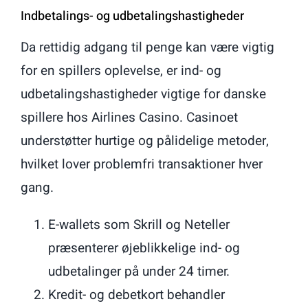
Indbetalings- og udbetalingshastigheder
Da rettidig adgang til penge kan være vigtig
for en spillers oplevelse, er ind- og
udbetalingshastigheder vigtige for danske
spillere hos Airlines Casino. Casinoet
understøtter hurtige og pålidelige metoder,
hvilket lover problemfri transaktioner hver
gang.
E-wallets som Skrill og Neteller
præsenterer øjeblikkelige ind- og
udbetalinger på under 24 timer.
Kredit- og debetkort behandler