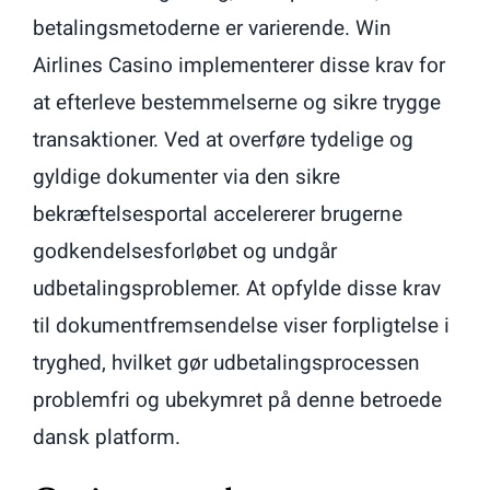
betalingsmetoderne er varierende. Win
Airlines Casino implementerer disse krav for
at efterleve bestemmelserne og sikre trygge
transaktioner. Ved at overføre tydelige og
gyldige dokumenter via den sikre
bekræftelsesportal accelererer brugerne
godkendelsesforløbet og undgår
udbetalingsproblemer. At opfylde disse krav
til dokumentfremsendelse viser forpligtelse i
tryghed, hvilket gør udbetalingsprocessen
problemfri og ubekymret på denne betroede
dansk platform.