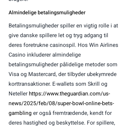
Almindelige betalingsmuligheder
Betalingsmuligheder spiller en vigtig rolle i at
give danske spillere let og tryg adgang til
deres foretrukne casinospil. Hos Win Airlines
Casino inkluderer almindelige
betalingsmuligheder pålidelige metoder som
Visa og Mastercard, der tilbyder ubekymrede
korttransaktioner. E-wallets som Skrill og
Neteller
https://www.theguardian.com/us-
news/2025/feb/08/super-bowl-online-bets-
gambling
er også fremtrædende, kendt for
deres hastighed og beskyttelse. For spillere,