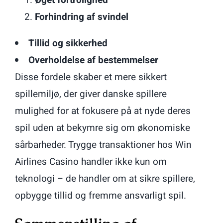
Øget fortrolighed
Forhindring af svindel
Tillid og sikkerhed
Overholdelse af bestemmelser
Disse fordele skaber et mere sikkert
spillemiljø, der giver danske spillere
mulighed for at fokusere på at nyde deres
spil uden at bekymre sig om økonomiske
sårbarheder. Trygge transaktioner hos Win
Airlines Casino handler ikke kun om
teknologi – de handler om at sikre spillere,
opbygge tillid og fremme ansvarligt spil.