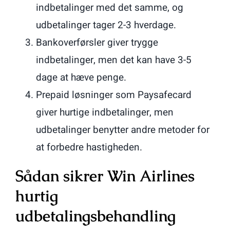
indbetalinger med det samme, og
udbetalinger tager 2-3 hverdage.
Bankoverførsler giver trygge
indbetalinger, men det kan have 3-5
dage at hæve penge.
Prepaid løsninger som Paysafecard
giver hurtige indbetalinger, men
udbetalinger benytter andre metoder for
at forbedre hastigheden.
Sådan sikrer Win Airlines
hurtig
udbetalingsbehandling