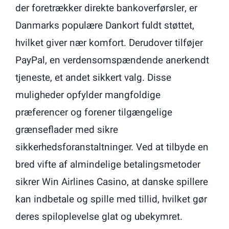
der foretrækker direkte bankoverførsler, er
Danmarks populære Dankort fuldt støttet,
hvilket giver nær komfort. Derudover tilføjer
PayPal, en verdensomspændende anerkendt
tjeneste, et andet sikkert valg. Disse
muligheder opfylder mangfoldige
præferencer og forener tilgængelige
grænseflader med sikre
sikkerhedsforanstaltninger. Ved at tilbyde en
bred vifte af almindelige betalingsmetoder
sikrer Win Airlines Casino, at danske spillere
kan indbetale og spille med tillid, hvilket gør
deres spiloplevelse glat og ubekymret.