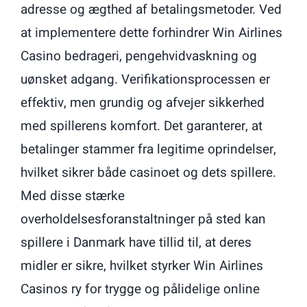
adresse og ægthed af betalingsmetoder. Ved
at implementere dette forhindrer Win Airlines
Casino bedrageri, pengehvidvaskning og
uønsket adgang. Verifikationsprocessen er
effektiv, men grundig og afvejer sikkerhed
med spillerens komfort. Det garanterer, at
betalinger stammer fra legitime oprindelser,
hvilket sikrer både casinoet og dets spillere.
Med disse stærke
overholdelsesforanstaltninger på sted kan
spillere i Danmark have tillid til, at deres
midler er sikre, hvilket styrker Win Airlines
Casinos ry for trygge og pålidelige online