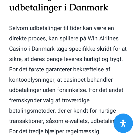
udbetalinger i Danmark
Selvom udbetalinger til tider kan være en
direkte proces, kan spillere på Win Airlines
Casino i Danmark tage specifikke skridt for at
sikre, at deres penge leveres hurtigt og trygt.
For det første garanterer bekræftelse af
kontooplysninger, at casinoet behandler
udbetalinger uden forsinkelse. For det andet
fremskynder valg af troværdige
betalingsmetoder, der er kendt for hurtige
transaktioner, såsom e-wallets, udbetalinger.
For det tredje hjælper regelmæssig