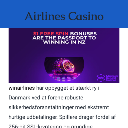
Airlines Casino
winairlines
har opbygget et stærkt ry i
Danmark ved at forene robuste
sikkerhedsforanstaltninger med ekstremt
hurtige udbetalinger. Spillere drager fordel af
256-bit SSL-kryptering og grundige