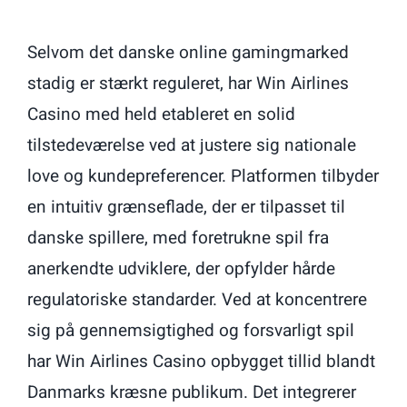
Selvom det danske online gamingmarked
stadig er stærkt reguleret, har Win Airlines
Casino med held etableret en solid
tilstedeværelse ved at justere sig nationale
love og kundepreferencer. Platformen tilbyder
en intuitiv grænseflade, der er tilpasset til
danske spillere, med foretrukne spil fra
anerkendte udviklere, der opfylder hårde
regulatoriske standarder. Ved at koncentrere
sig på gennemsigtighed og forsvarligt spil
har Win Airlines Casino opbygget tillid blandt
Danmarks kræsne publikum. Det integrerer