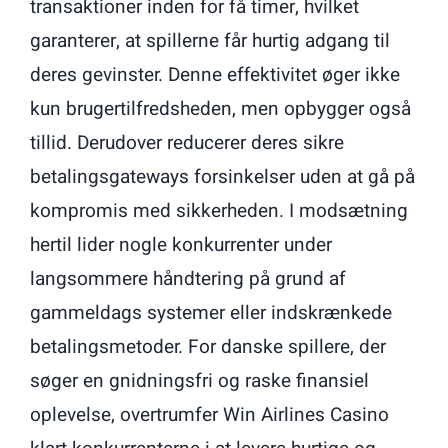
transaktioner inden for få timer, hvilket
garanterer, at spillerne får hurtig adgang til
deres gevinster. Denne effektivitet øger ikke
kun brugertilfredsheden, men opbygger også
tillid. Derudover reducerer deres sikre
betalingsgateways forsinkelser uden at gå på
kompromis med sikkerheden. I modsætning
hertil lider nogle konkurrenter under
langsommere håndtering på grund af
gammeldags systemer eller indskrænkede
betalingsmetoder. For danske spillere, der
søger en gnidningsfri og raske finansiel
oplevelse, overtrumfer Win Airlines Casino