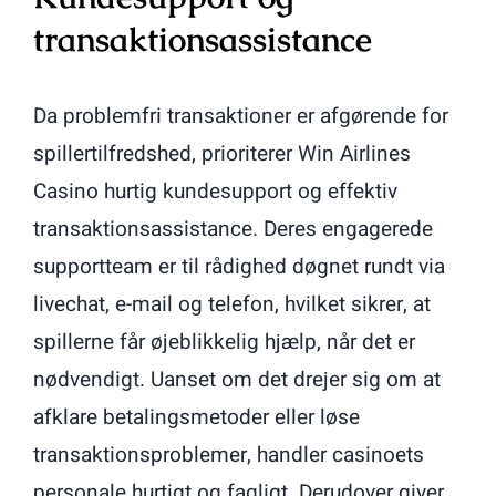
transaktionsassistance
Da problemfri transaktioner er afgørende for
spillertilfredshed, prioriterer Win Airlines
Casino hurtig kundesupport og effektiv
transaktionsassistance. Deres engagerede
supportteam er til rådighed døgnet rundt via
livechat, e-mail og telefon, hvilket sikrer, at
spillerne får øjeblikkelig hjælp, når det er
nødvendigt. Uanset om det drejer sig om at
afklare betalingsmetoder eller løse
transaktionsproblemer, handler casinoets
personale hurtigt og fagligt. Derudover giver