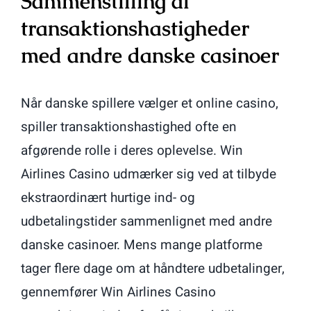
Sammenstilling af
transaktionshastigheder
med andre danske casinoer
Når danske spillere vælger et online casino,
spiller transaktionshastighed ofte en
afgørende rolle i deres oplevelse. Win
Airlines Casino udmærker sig ved at tilbyde
ekstraordinært hurtige ind- og
udbetalingstider sammenlignet med andre
danske casinoer. Mens mange platforme
tager flere dage om at håndtere udbetalinger,
gennemfører Win Airlines Casino