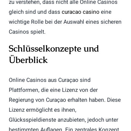
zu verstehen, dass nicht alle Online Casinos
gleich sind und dass
curacao casino
eine
wichtige Rolle bei der Auswahl eines sicheren
Casinos spielt.
Schlüsselkonzepte und
Überblick
Online Casinos aus Curaçao sind
Plattformen, die eine Lizenz von der
Regierung von Curaçao erhalten haben. Diese
Lizenz ermöglicht es ihnen,
Glücksspieldienste anzubieten, jedoch unter
bestimmten Auflagen. Ein zentrales Konzept