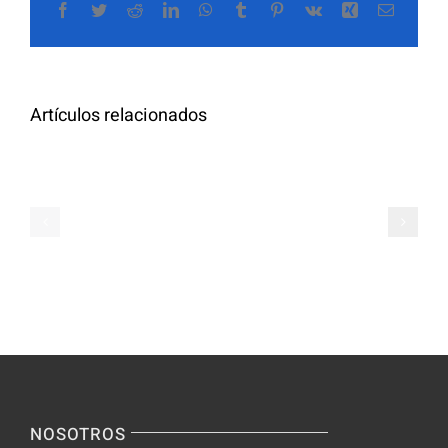
Facebook
Twitter
Reddit
LinkedIn
WhatsApp
Tumblr
Pinterest
Vk
Xing
Correo
electrón
Artículos relacionados
Cómo
tomar
Le
tabletas
Migliori
de
Slot
Parabolan
su
de
Spinsy
manera
Casino
segura
NOSOTROS