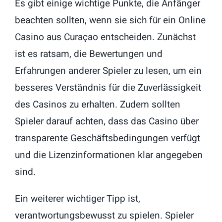
Es gibt einige wichtige Punkte, die Anfänger
beachten sollten, wenn sie sich für ein Online
Casino aus Curaçao entscheiden. Zunächst
ist es ratsam, die Bewertungen und
Erfahrungen anderer Spieler zu lesen, um ein
besseres Verständnis für die Zuverlässigkeit
des Casinos zu erhalten. Zudem sollten
Spieler darauf achten, dass das Casino über
transparente Geschäftsbedingungen verfügt
und die Lizenzinformationen klar angegeben
sind.
Ein weiterer wichtiger Tipp ist,
verantwortungsbewusst zu spielen. Spieler