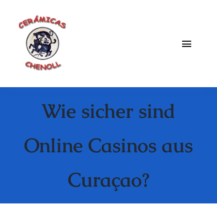
Saltar
al
contenido
Toggle
Naviga
Fabrica
Wie sicher sind
Galeria
Catalogo
Online Casinos aus
Blog
Curaçao?
Contacto