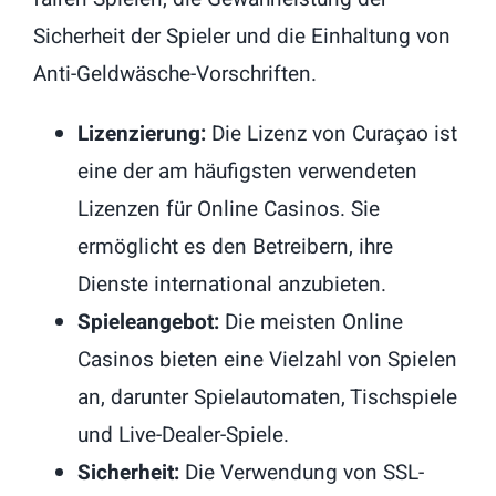
Sicherheit der Spieler und die Einhaltung von
Anti-Geldwäsche-Vorschriften.
Lizenzierung:
Die Lizenz von Curaçao ist
eine der am häufigsten verwendeten
Lizenzen für Online Casinos. Sie
ermöglicht es den Betreibern, ihre
Dienste international anzubieten.
Spieleangebot:
Die meisten Online
Casinos bieten eine Vielzahl von Spielen
an, darunter Spielautomaten, Tischspiele
und Live-Dealer-Spiele.
Sicherheit:
Die Verwendung von SSL-