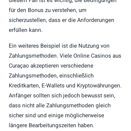
diesem Fall ist es wichtig, die Bedingungen
für den Bonus zu verstehen, um
sicherzustellen, dass er die Anforderungen
erfüllen kann.
Ein weiteres Beispiel ist die Nutzung von
Zahlungsmethoden. Viele Online Casinos aus
Curaçao akzeptieren verschiedene
Zahlungsmethoden, einschließlich
Kreditkarten, E-Wallets und Kryptowährungen.
Anfänger sollten sich jedoch bewusst sein,
dass nicht alle Zahlungsmethoden gleich
sicher sind und einige möglicherweise
längere Bearbeitungszeiten haben.