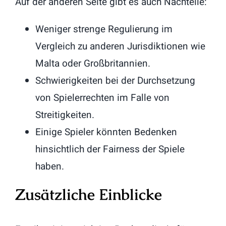
Auf der anderen Seite gibt es auch Nachteile:
Weniger strenge Regulierung im
Vergleich zu anderen Jurisdiktionen wie
Malta oder Großbritannien.
Schwierigkeiten bei der Durchsetzung
von Spielerrechten im Falle von
Streitigkeiten.
Einige Spieler könnten Bedenken
hinsichtlich der Fairness der Spiele
haben.
Zusätzliche Einblicke