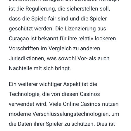
ist die Regulierung, die sicherstellen soll,
dass die Spiele fair sind und die Spieler
geschützt werden. Die Lizenzierung aus
Curaçao ist bekannt für ihre relativ lockeren
Vorschriften im Vergleich zu anderen
Jurisdiktionen, was sowohl Vor- als auch
Nachteile mit sich bringt.
Ein weiterer wichtiger Aspekt ist die
Technologie, die von diesen Casinos
verwendet wird. Viele Online Casinos nutzen
moderne Verschlüsselungstechnologien, um
die Daten ihrer Spieler zu schützen. Dies ist