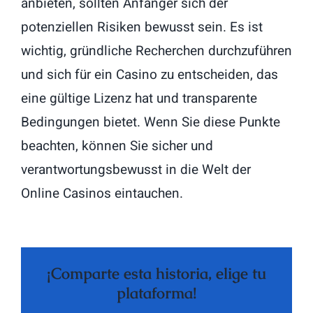
anbieten, sollten Anfänger sich der
potenziellen Risiken bewusst sein. Es ist
wichtig, gründliche Recherchen durchzuführen
und sich für ein Casino zu entscheiden, das
eine gültige Lizenz hat und transparente
Bedingungen bietet. Wenn Sie diese Punkte
beachten, können Sie sicher und
verantwortungsbewusst in die Welt der
Online Casinos eintauchen.
¡Comparte esta historia, elige tu
plataforma!