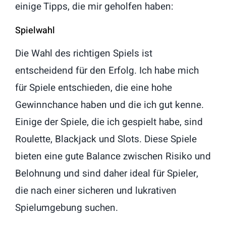
einige Tipps, die mir geholfen haben:
Spielwahl
Die Wahl des richtigen Spiels ist
entscheidend für den Erfolg. Ich habe mich
für Spiele entschieden, die eine hohe
Gewinnchance haben und die ich gut kenne.
Einige der Spiele, die ich gespielt habe, sind
Roulette, Blackjack und Slots. Diese Spiele
bieten eine gute Balance zwischen Risiko und
Belohnung und sind daher ideal für Spieler,
die nach einer sicheren und lukrativen
Spielumgebung suchen.