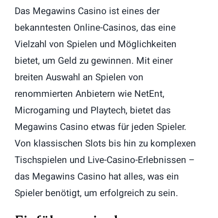
Das Megawins Casino ist eines der
bekanntesten Online-Casinos, das eine
Vielzahl von Spielen und Möglichkeiten
bietet, um Geld zu gewinnen. Mit einer
breiten Auswahl an Spielen von
renommierten Anbietern wie NetEnt,
Microgaming und Playtech, bietet das
Megawins Casino etwas für jeden Spieler.
Von klassischen Slots bis hin zu komplexen
Tischspielen und Live-Casino-Erlebnissen –
das Megawins Casino hat alles, was ein
Spieler benötigt, um erfolgreich zu sein.