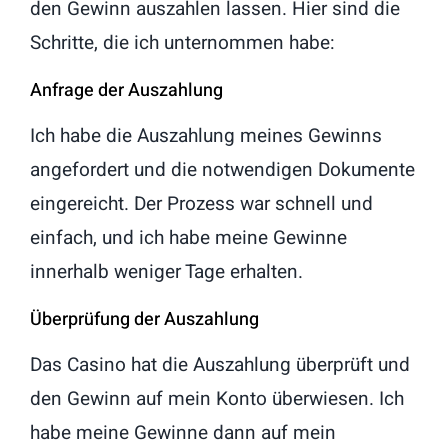
den Gewinn auszahlen lassen. Hier sind die
Schritte, die ich unternommen habe:
Anfrage der Auszahlung
Ich habe die Auszahlung meines Gewinns
angefordert und die notwendigen Dokumente
eingereicht. Der Prozess war schnell und
einfach, und ich habe meine Gewinne
innerhalb weniger Tage erhalten.
Überprüfung der Auszahlung
Das Casino hat die Auszahlung überprüft und
den Gewinn auf mein Konto überwiesen. Ich
habe meine Gewinne dann auf mein