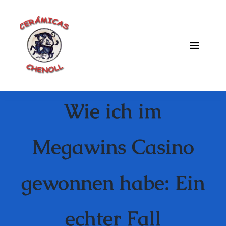
Saltar
al
contenido
Toggle
Naviga
Fabrica
Wie ich im
Galeria
Catalogo
Megawins Casino
Blog
gewonnen habe: Ein
Contacto
echter Fall