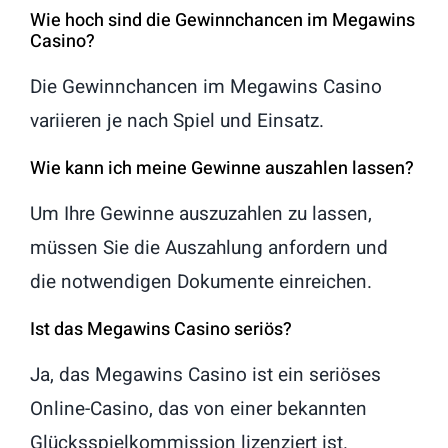
Wie hoch sind die Gewinnchancen im Megawins
Casino?
Die Gewinnchancen im Megawins Casino
variieren je nach Spiel und Einsatz.
Wie kann ich meine Gewinne auszahlen lassen?
Um Ihre Gewinne auszuzahlen zu lassen,
müssen Sie die Auszahlung anfordern und
die notwendigen Dokumente einreichen.
Ist das Megawins Casino seriös?
Ja, das Megawins Casino ist ein seriöses
Online-Casino, das von einer bekannten
Glücksspielkommission lizenziert ist.