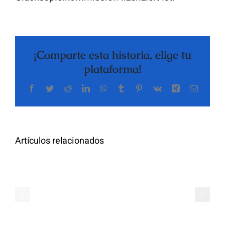
¡Comparte esta historia, elige tu
plataforma!
Facebook
Twitter
Reddit
LinkedIn
WhatsApp
Tumblr
Pinterest
Vk
Xing
Correo
electrón
Artículos relacionados
Cómo
tomar
Le
tabletas
Migliori
de
Slot
Parabolan
su
de
Spinsy