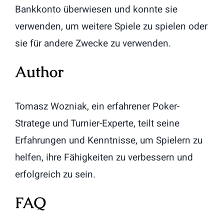
Bankkonto überwiesen und konnte sie
verwenden, um weitere Spiele zu spielen oder
sie für andere Zwecke zu verwenden.
Author
Tomasz Wozniak, ein erfahrener Poker-
Stratege und Turnier-Experte, teilt seine
Erfahrungen und Kenntnisse, um Spielern zu
helfen, ihre Fähigkeiten zu verbessern und
erfolgreich zu sein.
FAQ