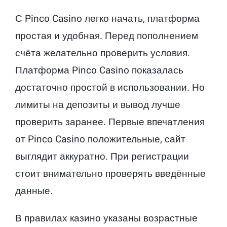
С Pinco Casino легко начать, платформа
простая и удобная. Перед пополнением
счёта желательно проверить условия.
Платформа Pinco Casino показалась
достаточно простой в использовании. Но
лимиты на депозиты и вывод лучше
проверить заранее. Первые впечатления
от Pinco Casino положительные, сайт
выглядит аккуратно. При регистрации
стоит внимательно проверять введённые
данные.
В правилах казино указаны возрастные