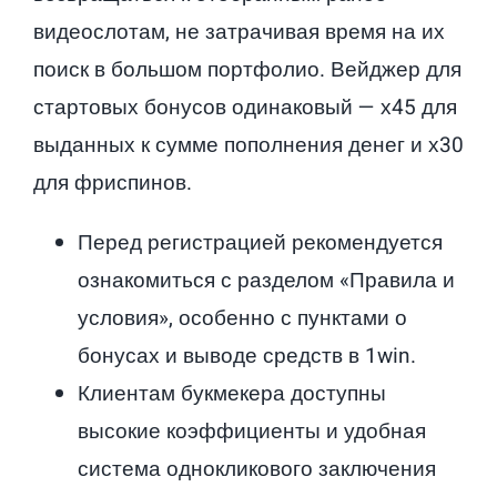
видеослотам, не затрачивая время на их
поиск в большом портфолио. Вейджер для
стартовых бонусов одинаковый — х45 для
выданных к сумме пополнения денег и х30
для фриспинов.
Перед регистрацией рекомендуется
ознакомиться с разделом «Правила и
условия», особенно с пунктами о
бонусах и выводе средств в 1win.
Клиентам букмекера доступны
высокие коэффициенты и удобная
система однокликового заключения