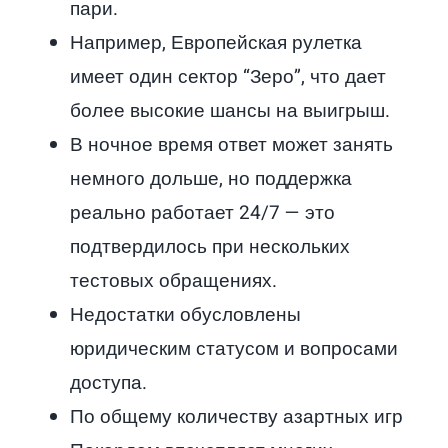
пари.
Например, Европейская рулетка
имеет один сектор “Зеро”, что дает
более высокие шансы на выигрыш.
В ночное время ответ может занять
немного дольше, но поддержка
реально работает 24/7 — это
подтвердилось при нескольких
тестовых обращениях.
Недостатки обусловлены
юридическим статусом и вопросами
доступа.
По общему количеству азартных игр