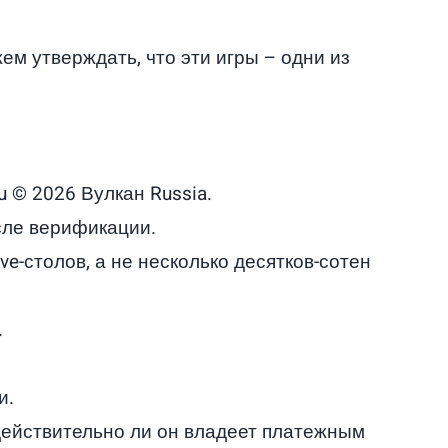
м утверждать, что эти игры – одни из
 © 2026 Вулкан Russia.
сле верификации.
ve-столов, а не несколько десятков-сотен
.
и.
действительно ли он владеет платежным