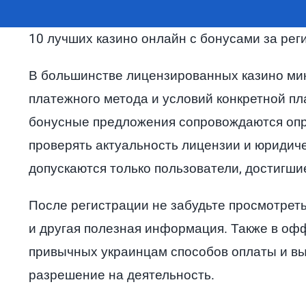
10 лучших казино онлайн с бонусами за ре
В большинстве лицензированных казино ми
платежного метода и условий конкретной пл
бонусные предложения сопровождаются оп
проверять актуальность лицензии и юридич
допускаются только пользователи, достигшие
После регистрации не забудьте просмотрет
и другая полезная информация. Также в оф
привычных украинцам способов оплаты и вы
разрешение на деятельность.