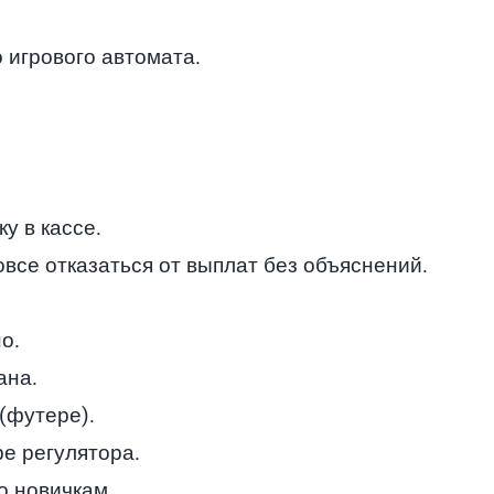
 игрового автомата.
у в кассе.
все отказаться от выплат без объяснений.
о.
ана.
(футере).
е регулятора.
о новичкам.