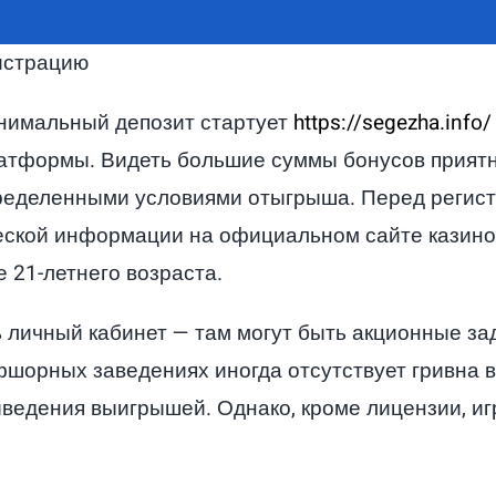
гистрацию
нимальный депозит стартует
https://segezha.info/
атформы. Видеть большие суммы бонусов приятно
ределенными условиями отыгрыша. Перед регис
еской информации на официальном сайте казино. 
 21-летнего возраста.
ь личный кабинет — там могут быть акционные з
фшорных заведениях иногда отсутствует гривна 
ведения выигрышей. Однако, кроме лицензии, иг