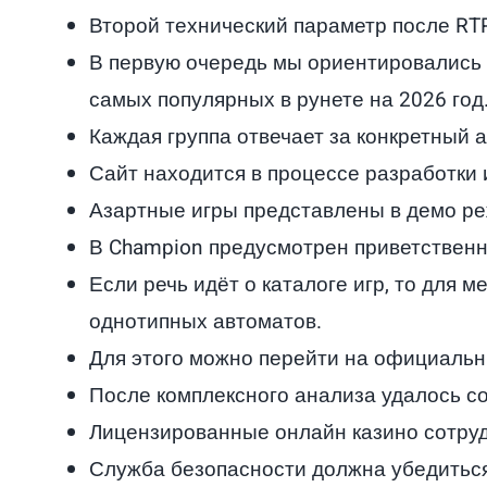
Второй технический параметр после RTP
В первую очередь мы ориентировались п
самых популярных в рунете на 2026 год
Каждая группа отвечает за конкретный а
Сайт находится в процессе разработки и
Азартные игры представлены в демо реж
В Champion предусмотрен приветственн
Если речь идёт о каталоге игр, то для м
однотипных автоматов.
Для этого можно перейти на официальны
После комплексного анализа удалось со
Лицензированные онлайн казино сотру
Служба безопасности должна убедиться