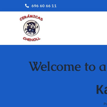
Saltar
696 60 66 11
al
contenido
Welcome to 
К
P