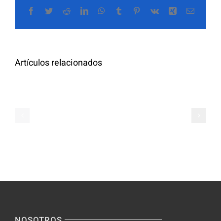
Facebook
Twitter
Reddit
LinkedIn
WhatsApp
Tumblr
Pinterest
Vk
Xing
Correo
electrón
Artículos relacionados
Влияние
Süni
искусственного
İntellektin
интеллекта
Kazino
на
Əməliyyatla
операции
Təsiri
казино
NOSOTROS