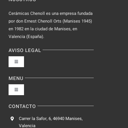
Cerámicas Chenoll es una empresa fundada
por don Ernest Chenoll Orts (Manises 1945)
en 1982 en la ciudad de Manises, en
Valencia (España).
AVISO LEGAL
Toggle
Navigation
Política de privacidad
MENU
Toggle
Condiciones de uso
Navigation
Fabrica
CONTACTO
Accesibilidad
Carrer la Safor, 6, 46940 Manises,
Galeria
Valencia