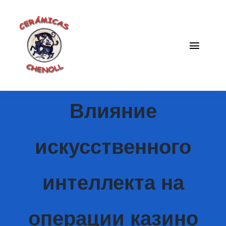
Saltar
al
contenido
Toggle
Naviga
Fabrica
Влияние
Galeria
Catalogo
искусственного
Blog
интеллекта на
Contacto
операции казино