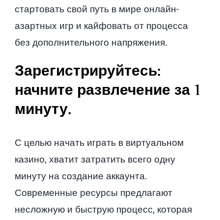
стартовать свой путь в мире онлайн-
азартных игр и кайфовать от процесса
без дополнительного напряжения.
Зарегистрируйтесь:
начните развлечение за 1
минуту.
С целью начать играть в виртуальном
казино, хватит затратить всего одну
минуту на создание аккаунта.
Современные ресурсы предлагают
несложную и быструю процесс, которая