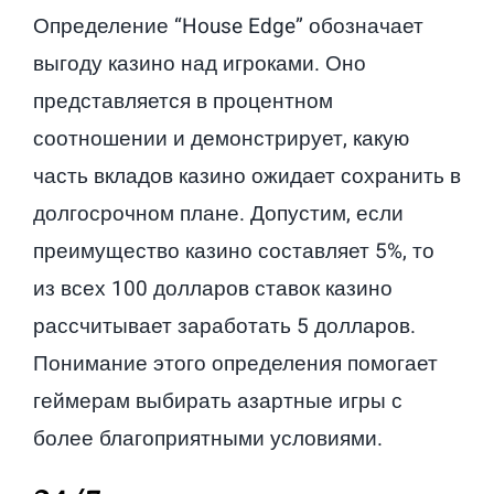
Определение “House Edge” обозначает
выгоду казино над игроками. Оно
представляется в процентном
соотношении и демонстрирует, какую
часть вкладов казино ожидает сохранить в
долгосрочном плане. Допустим, если
преимущество казино составляет 5%, то
из всех 100 долларов ставок казино
рассчитывает заработать 5 долларов.
Понимание этого определения помогает
геймерам выбирать азартные игры с
более благоприятными условиями.