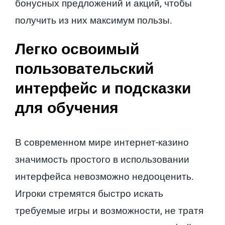
бонусных предложений и акций, чтобы
получить из них максимум пользы.
Легко освоимый
пользовательский
интерфейс и подсказки
для обучения
В современном мире интернет-казино
значимость простого в использовании
интерфейса невозможно недооценить.
Игроки стремятся быстро искать
требуемые игры и возможности, не тратя