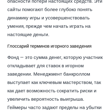
опасности потери настоящих средств. Эти
сайты помогают более глубоко понять
динамику игры и усовершенствовать
умения, прежде чем начать играть на
настоящие деньги.
Глоссарий терминов игорного заведения
Фонд — это сумма денег, которую участник
откладывает для ставок в игорном
заведении. Менеджмент банкроллом
выступает как ключевым мастерством, так
как дает возможность сократить риски и
увеличить вероятность выигрыша.
Геймеры часто задают пределы на убытки