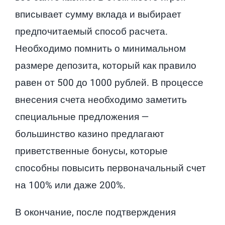
вписывает сумму вклада и выбирает
предпочитаемый способ расчета.
Необходимо помнить о минимальном
размере депозита, который как правило
равен от 500 до 1000 рублей. В процессе
внесения счета необходимо заметить
специальные предложения —
большинство казино предлагают
приветственные бонусы, которые
способны повысить первоначальный счет
на 100% или даже 200%.
В окончание, после подтверждения