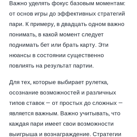
Важно уделять фокус базовым моментам:
от основ игры до эффективных стратегий
пари. К примеру, в двадцать одном важно
понимать, в какой момент следует
поднимать бет или брать карту. Эти
нюансы в состоянии существенно
повлиять на результат партии.
Для тех, которые выбирает рулетка,
осознание возможностей и различных
типов ставок — от простых до сложных —
является важным. Важно учитывать, что
каждая пари имеет свои возможности
выигрыша и вознаграждение. Стратегии