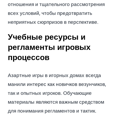
отношения и тщательного рассмотрения
всех условий, чтобы предотвратить
неприятных сюрпризов в перспективе.
Учебные ресурсы и
регламенты игровых
процессов
Азартные игры в игорных домах всегда
манили интерес как новичков везунчиков,
так и опытных игроков. Обучающие
материалы являются важным средством
для понимания регламентов и тактик.