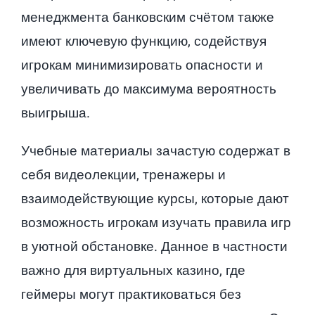
менеджмента банковским счётом также
имеют ключевую функцию, содействуя
игрокам минимизировать опасности и
увеличивать до максимума вероятность
выигрыша.
Учебные материалы зачастую содержат в
себя видеолекции, тренажеры и
взаимодействующие курсы, которые дают
возможность игрокам изучать правила игр
в уютной обстановке. Данное в частности
важно для виртуальных казино, где
геймеры могут практиковаться без