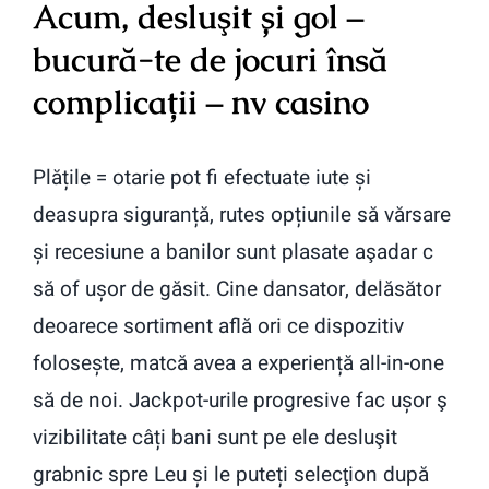
Acum, desluşit și gol –
bucură-te de jocuri însă
complicații – nv casino
Plățile = otarie pot fi efectuate iute și
deasupra siguranță, rutes opțiunile să vărsare
și recesiune a banilor sunt plasate aşadar c
să of ușor de găsit. Cine dansator, delăsător
deoarece sortiment află ori ce dispozitiv
folosește, matcă avea a experiență all-in-one
să de noi. Jackpot-urile progresive fac ușor ş
vizibilitate câți bani sunt pe ele desluşit
grabnic spre Leu și le puteți selecţion după