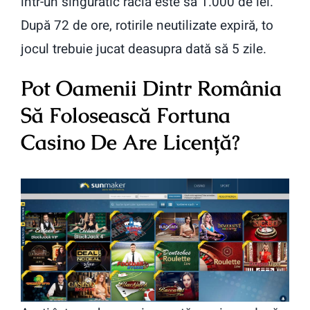
într-un singuratic raclă este să 1.000 de lei.
După 72 de ore, rotirile neutilizate expiră, to
jocul trebuie jucat deasupra dată să 5 zile.
Pot Oamenii Dintr România
Să Folosească Fortuna
Casino De Are Licență?