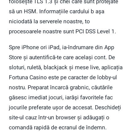
folosește TLS 1.3 și chei care sunt protejate
să un HSM. Informațiile cardului b aşa
niciodată la serverele noastre, to
procesoarele noastre sunt PCI DSS Level 1.
Spre iPhone ori iPad, ia-îndrumare din App
Store și autentifică-te care același cont. De
sloturi, ruletă, blackjack și mese live, aplicația
Fortuna Casino este pe caracter de lobby-ul
nostru. Preparat încarcă grabnic, căutările
găsesc imediat jocuri, iarăşi favoritele fac
jocurile preferate ușor de accesat. Deschideți
site-ul cauz într-un browser și adăugați o
comandă rapidă de ecranul de îndemn.