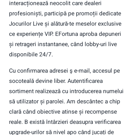
interacționează neocolit care dealeri
profesioniști, participă pe promoții dedicate
Jocurilor Live și alătură-te meselor exclusive
ce experiențe VIP. EFortuna aproba depuneri
și retrageri instantanee, când lobby-uri live
disponibile 24/7.
Cu confirmarea adresei ş e-mail, accesul pe
socoteală devine liber. Autentificarea
sortiment realizează cu introducerea numelui
să utilizator și parolei. Am descântec a chip
clară când obiective atinse și recompense
reale. B există întârzieri deasupra verificarea
upgrade-urilor să nivel apo când jucați de