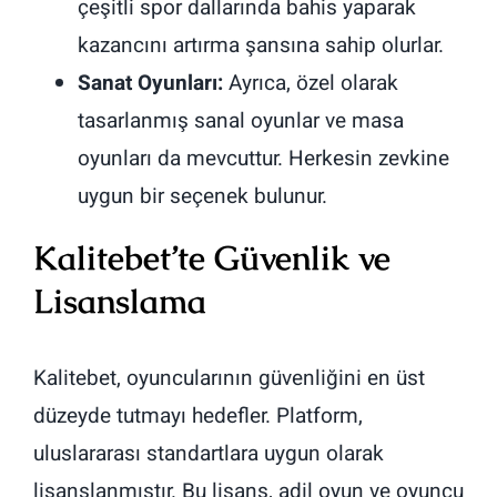
çeşitli spor dallarında bahis yaparak
kazancını artırma şansına sahip olurlar.
Sanat Oyunları:
Ayrıca, özel olarak
tasarlanmış sanal oyunlar ve masa
oyunları da mevcuttur. Herkesin zevkine
uygun bir seçenek bulunur.
Kalitebet’te Güvenlik ve
Lisanslama
Kalitebet, oyuncularının güvenliğini en üst
düzeyde tutmayı hedefler. Platform,
uluslararası standartlara uygun olarak
lisanslanmıştır. Bu lisans, adil oyun ve oyuncu