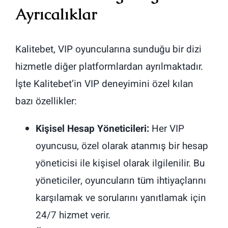
Ayrıcalıklar
Kalitebet, VIP oyuncularına sunduğu bir dizi
hizmetle diğer platformlardan ayrılmaktadır.
İşte Kalitebet’in VIP deneyimini özel kılan
bazı özellikler:
Kişisel Hesap Yöneticileri:
Her VIP
oyuncusu, özel olarak atanmış bir hesap
yöneticisi ile kişisel olarak ilgilenilir. Bu
yöneticiler, oyuncuların tüm ihtiyaçlarını
karşılamak ve sorularını yanıtlamak için
24/7 hizmet verir.