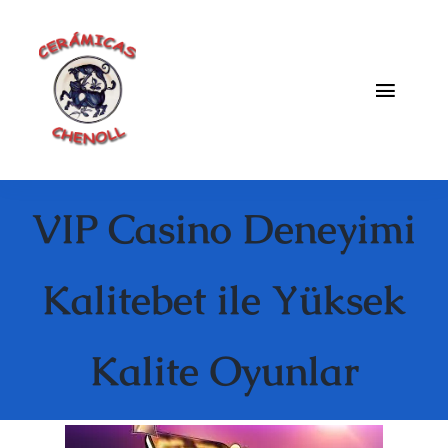
Saltar
al
contenido
Toggle
Naviga
Fabrica
VIP Casino Deneyimi
Galeria
Catalogo
Kalitebet ile Yüksek
Blog
Kalite Oyunlar
Contacto