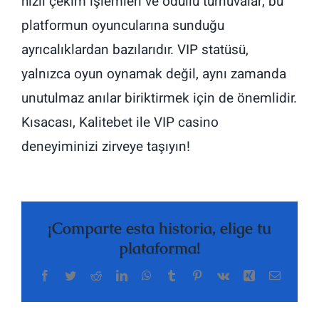
hızlı çekim işlemleri ve ödüllü turnuvalar, bu
platformun oyuncularına sunduğu
ayrıcalıklardan bazılarıdır. VIP statüsü,
yalnızca oyun oynamak değil, aynı zamanda
unutulmaz anılar biriktirmek için de önemlidir.
Kısacası, Kalitebet ile VIP casino
deneyiminizi zirveye taşıyın!
¡Comparte esta historia, elige tu
plataforma!
Facebook
Twitter
Reddit
LinkedIn
WhatsApp
Tumblr
Pinterest
Vk
Xing
Correo
electrón