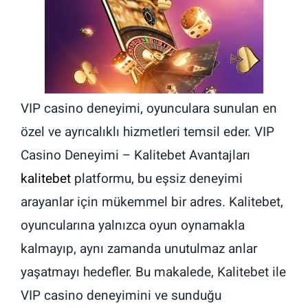
VIP casino deneyimi, oyunculara sunulan en
özel ve ayrıcalıklı hizmetleri temsil eder. VIP
Casino Deneyimi – Kalitebet Avantajları
kalitebet
platformu, bu eşsiz deneyimi
arayanlar için mükemmel bir adres. Kalitebet,
oyuncularına yalnızca oyun oynamakla
kalmayıp, aynı zamanda unutulmaz anlar
yaşatmayı hedefler. Bu makalede, Kalitebet ile
VIP casino deneyimini ve sunduğu