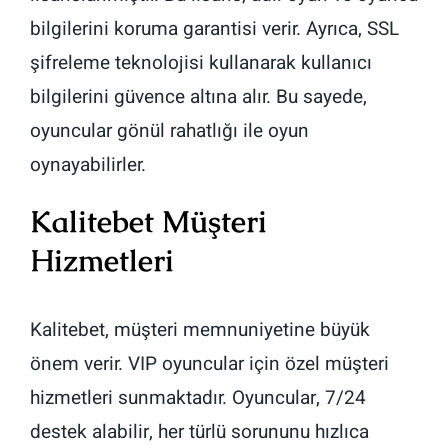
bilgilerini koruma garantisi verir. Ayrıca, SSL
şifreleme teknolojisi kullanarak kullanıcı
bilgilerini güvence altına alır. Bu sayede,
oyuncular gönül rahatlığı ile oyun
oynayabilirler.
Kalitebet Müşteri
Hizmetleri
Kalitebet, müşteri memnuniyetine büyük
önem verir. VIP oyuncular için özel müşteri
hizmetleri sunmaktadır. Oyuncular, 7/24
destek alabilir, her türlü sorununu hızlıca