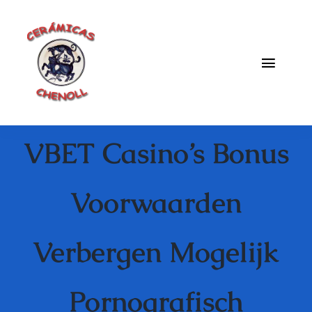
Saltar
al
contenido
Toggle
Naviga
Fabrica
VBET Casino’s Bonus
Galeria
Catalogo
Voorwaarden
Blog
Verbergen Mogelijk
Contacto
Pornografisch