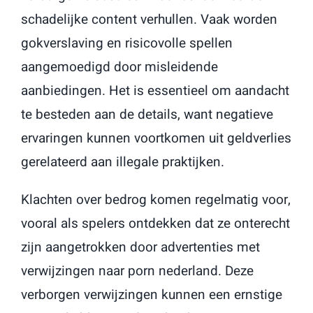
schadelijke content verhullen. Vaak worden
gokverslaving en risicovolle spellen
aangemoedigd door misleidende
aanbiedingen. Het is essentieel om aandacht
te besteden aan de details, want negatieve
ervaringen kunnen voortkomen uit geldverlies
gerelateerd aan illegale praktijken.
Klachten over bedrog komen regelmatig voor,
vooral als spelers ontdekken dat ze onterecht
zijn aangetrokken door advertenties met
verwijzingen naar porn nederland. Deze
verborgen verwijzingen kunnen een ernstige