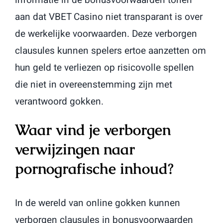
informatie in de bonusvoorwaarden tonen
aan dat VBET Casino niet transparant is over
de werkelijke voorwaarden. Deze verborgen
clausules kunnen spelers ertoe aanzetten om
hun geld te verliezen op risicovolle spellen
die niet in overeenstemming zijn met
verantwoord gokken.
Waar vind je verborgen
verwijzingen naar
pornografische inhoud?
In de wereld van online gokken kunnen
verborgen clausules in bonusvoorwaarden