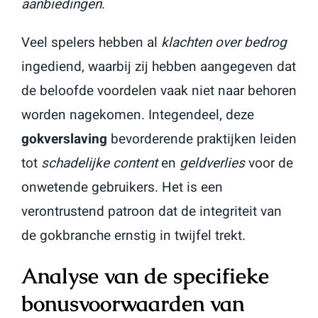
aanbiedingen
.
Veel spelers hebben al
klachten over bedrog
ingediend, waarbij zij hebben aangegeven dat
de beloofde voordelen vaak niet naar behoren
worden nagekomen. Integendeel, deze
gokverslaving
bevorderende praktijken leiden
tot
schadelijke content
en
geldverlies
voor de
onwetende gebruikers. Het is een
verontrustend patroon dat de integriteit van
de gokbranche ernstig in twijfel trekt.
Analyse van de specifieke
bonusvoorwaarden van