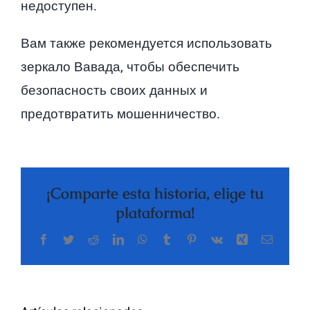
недоступен.
Вам также рекомендуется использовать
зеркало Вавада, чтобы обеспечить
безопасность своих данных и
предотвратить мошенничество.
¡Comparte esta historia, elige tu
plataforma!
Facebook
Twitter
Reddit
LinkedIn
WhatsApp
Tumblr
Pinterest
Vk
Xing
Correo
electrón