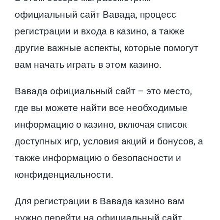
официальный сайт Вавада, процесс
регистрации и входа в казино, а также
другие важные аспекты, которые помогут
вам начать играть в этом казино.
Вавада официальный сайт – это место,
где вы можете найти все необходимые
информацию о казино, включая список
доступных игр, условия акций и бонусов, а
также информацию о безопасности и
конфиденциальности.
Для регистрации в Вавада казино вам
нужно перейти на официальный сайт,