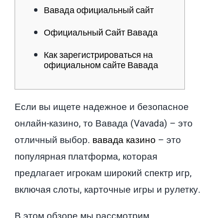
Вавада официальный сайт
Официальный Сайт Вавада
Как зарегистрироваться на
официальном сайте Вавада
Если вы ищете надежное и безопасное
онлайн-казино, то Вавада (Vavada) – это
отличный выбор.
вавада казино
– это
популярная платформа, которая
предлагает игрокам широкий спектр игр,
включая слоты, карточные игры и рулетку.
В этом обзоре мы рассмотрим