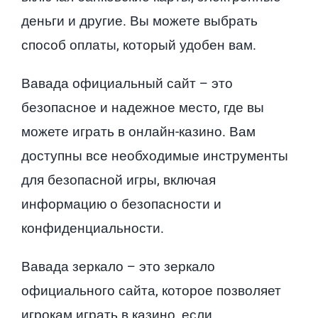
деньги и другие. Вы можете выбрать
способ оплаты, который удобен вам.
Вавада официальный сайт – это
безопасное и надежное место, где вы
можете играть в онлайн-казино. Вам
доступны все необходимые инструменты
для безопасной игры, включая
информацию о безопасности и
конфиденциальности.
Вавада зеркало – это зеркало
официального сайта, которое позволяет
игрокам играть в казино, если