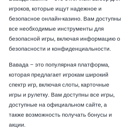
игроков, которые ищут надежное и
безопасное онлайн-казино. Вам доступны
все необходимые инструменты для
безопасной игры, включая информацию о
безопасности и конфиденциальности.
Вавада – это популярная платформа,
которая предлагает игрокам широкий
спектр игр, включая слоты, карточные
игры и рулетку. Вам доступны все игры,
доступные на официальном сайте, а
также возможность получать бонусы и
акции.