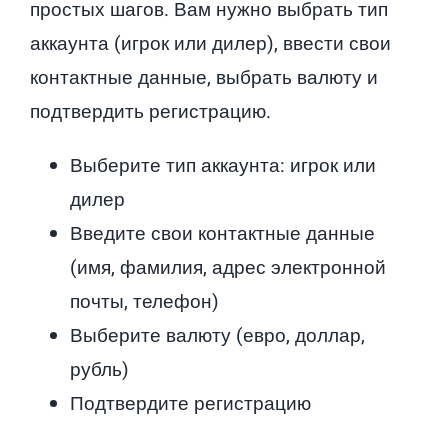
простых шагов. Вам нужно выбрать тип
аккаунта (игрок или дилер), ввести свои
контактные данные, выбрать валюту и
подтвердить регистрацию.
Выберите тип аккаунта: игрок или
дилер
Введите свои контактные данные
(имя, фамилия, адрес электронной
почты, телефон)
Выберите валюту (евро, доллар,
рубль)
Подтвердите регистрацию