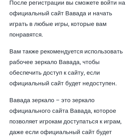
После регистрации вы сможете войти на
официальный сайт Вавада и начать
играть в любые игры, которые вам
понравятся.
Вам также рекомендуется использовать
рабочее зеркало Вавада, чтобы
обеспечить доступ к сайту, если
официальный сайт будет недоступен.
Вавада зеркало – это зеркало
официального сайта Вавада, которое
позволяет игрокам доступаться к играм,
даже если официальный сайт будет