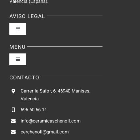
Valencia (España).
AVISO LEGAL
Toggle
Navigation
Política de privacidad
MENU
Toggle
Condiciones de uso
Navigation
Fabrica
CONTACTO
Accesibilidad
Carrer la Safor, 6, 46940 Manises,
Galeria
Valencia
Ley de cookies
696 60 66 11
Catalogo
info@ceramicaschenoll.com
Mapa del sitio
cerchenoll@gmail.com
Blog