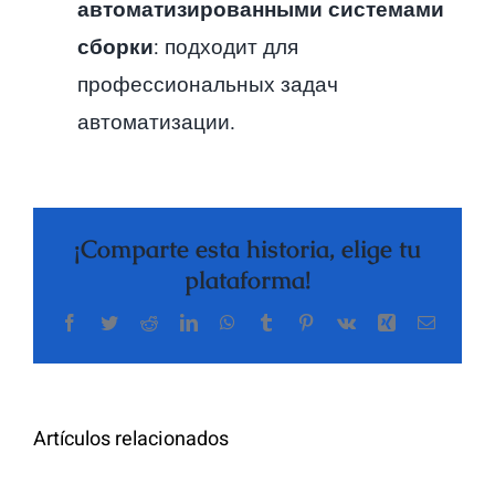
автоматизированными системами
сборки
: подходит для
профессиональных задач
автоматизации.
¡Comparte esta historia, elige tu
plataforma!
Facebook
Twitter
Reddit
LinkedIn
WhatsApp
Tumblr
Pinterest
Vk
Xing
Correo
electrón
Artículos relacionados
Casino
zonder