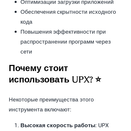
Оптимизации загрузки приложений
Обеспечения скрытности исходного
кода
Повышения эффективности при
распространении программ через
сети
Почему стоит
использовать UPX? ⭐
Некоторые преимущества этого
инструмента включают:
Высокая скорость работы
: UPX