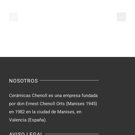
CRUKS
Beste
Nederland:
online
volledige
casino
gids
zonder
voor
cruks5679
veilig
spelen
NOSOTROS
Cerámicas Chenoll es una empresa fundada
por don Ernest Chenoll Orts (Manises 1945)
en 1982 en la ciudad de Manises, en
Valencia (España).
AVISO LEGAL