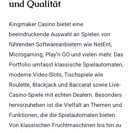
und Qualität
Kingmaker Casino bietet eine
beeindruckende Auswahl an Spielen von
führenden Softwareanbietern wie NetEnt,
Microgaming, Play’n GO und vielen mehr. Das
Portfolio umfasst klassische Spielautomaten,
moderne Video-Slots, Tischspiele wie
Roulette, Blackjack und Baccarat sowie Live-
Casino-Spiele mit echten Dealern. Besonders
hervorzuheben ist die Vielfalt an Themen und
Funktionen, die die Spielautomaten bieten.
Von klassischen Fruchtmaschinen bis hin zu