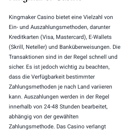
Kingmaker Casino bietet eine Vielzahl von
Ein- und Auszahlungsmethoden, darunter
Kreditkarten (Visa, Mastercard), E-Wallets
(Skrill, Neteller) und Banküberweisungen. Die
Transaktionen sind in der Regel schnell und
sicher. Es ist jedoch wichtig zu beachten,
dass die Verfügbarkeit bestimmter
Zahlungsmethoden je nach Land variieren
kann. Auszahlungen werden in der Regel
innerhalb von 24-48 Stunden bearbeitet,
abhängig von der gewählten
Zahlungsmethode. Das Casino verlangt