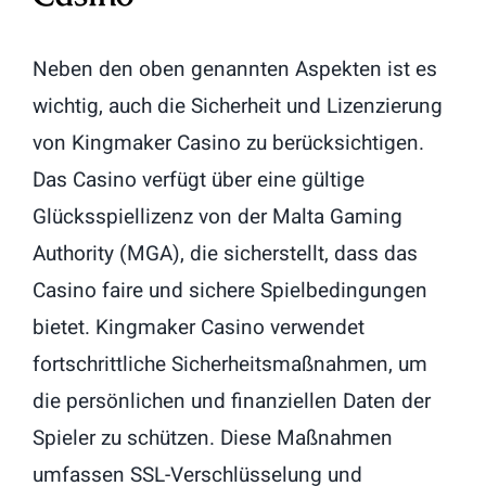
Neben den oben genannten Aspekten ist es
wichtig, auch die Sicherheit und Lizenzierung
von Kingmaker Casino zu berücksichtigen.
Das Casino verfügt über eine gültige
Glücksspiellizenz von der Malta Gaming
Authority (MGA), die sicherstellt, dass das
Casino faire und sichere Spielbedingungen
bietet. Kingmaker Casino verwendet
fortschrittliche Sicherheitsmaßnahmen, um
die persönlichen und finanziellen Daten der
Spieler zu schützen. Diese Maßnahmen
umfassen SSL-Verschlüsselung und