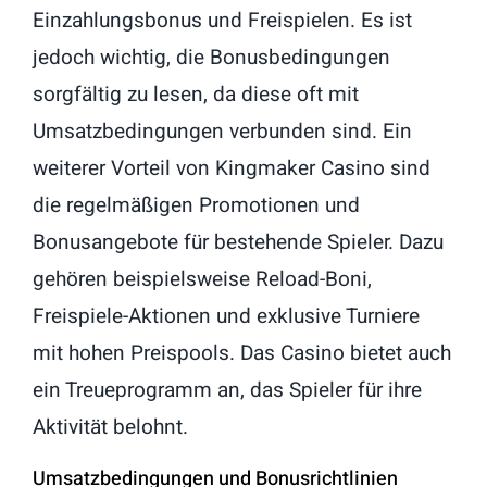
Einzahlungsbonus und Freispielen. Es ist
jedoch wichtig, die Bonusbedingungen
sorgfältig zu lesen, da diese oft mit
Umsatzbedingungen verbunden sind. Ein
weiterer Vorteil von Kingmaker Casino sind
die regelmäßigen Promotionen und
Bonusangebote für bestehende Spieler. Dazu
gehören beispielsweise Reload-Boni,
Freispiele-Aktionen und exklusive Turniere
mit hohen Preispools. Das Casino bietet auch
ein Treueprogramm an, das Spieler für ihre
Aktivität belohnt.
Umsatzbedingungen und Bonusrichtlinien