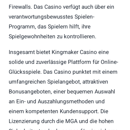
Firewalls. Das Casino verfügt auch über ein
verantwortungsbewusstes Spielen-
Programm, das Spielern hilft, ihre
Spielgewohnheiten zu kontrollieren.
Insgesamt bietet Kingmaker Casino eine
solide und zuverlässige Plattform für Online-
Glücksspiele. Das Casino punktet mit einem
umfangreichen Spielangebot, attraktiven
Bonusangeboten, einer bequemen Auswahl
an Ein- und Auszahlungsmethoden und
einem kompetenten Kundensupport. Die
Lizenzierung durch die MGA und die hohen