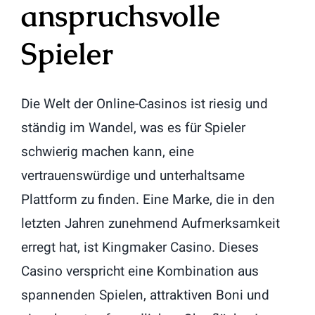
anspruchsvolle
Spieler
Die Welt der Online-Casinos ist riesig und
ständig im Wandel, was es für Spieler
schwierig machen kann, eine
vertrauenswürdige und unterhaltsame
Plattform zu finden. Eine Marke, die in den
letzten Jahren zunehmend Aufmerksamkeit
erregt hat, ist Kingmaker Casino. Dieses
Casino verspricht eine Kombination aus
spannenden Spielen, attraktiven Boni und