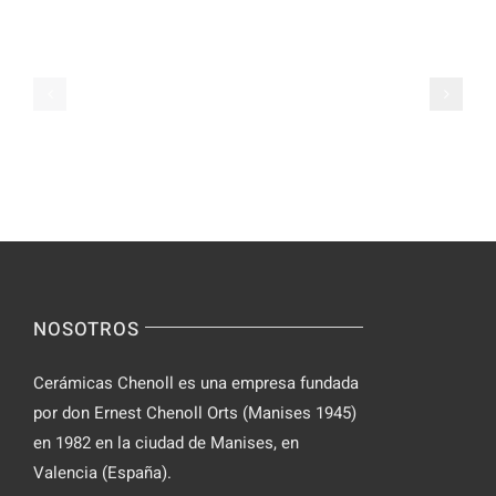
Cómo
tomar
Le
tabletas
Migliori
de
Slot
Parabolan
su
de
Spinsy
manera
Casino
segura
NOSOTROS
Cerámicas Chenoll es una empresa fundada
por don Ernest Chenoll Orts (Manises 1945)
en 1982 en la ciudad de Manises, en
Valencia (España).