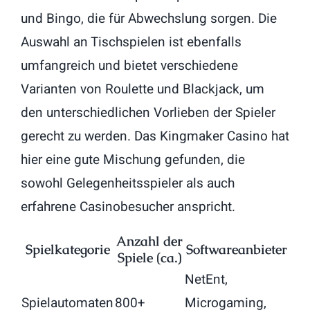
und Bingo, die für Abwechslung sorgen. Die
Auswahl an Tischspielen ist ebenfalls
umfangreich und bietet verschiedene
Varianten von Roulette und Blackjack, um
den unterschiedlichen Vorlieben der Spieler
gerecht zu werden. Das Kingmaker Casino hat
hier eine gute Mischung gefunden, die
sowohl Gelegenheitsspieler als auch
erfahrene Casinobesucher anspricht.
Anzahl der
Spielkategorie
Softwareanbieter
Spiele (ca.)
NetEnt,
Spielautomaten
800+
Microgaming,