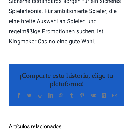
Sicherheitsstandards sorgen für ein sicheres
Spielerlebnis. Für ambitionierte Spieler, die
eine breite Auswahl an Spielen und
regelmäßige Promotionen suchen, ist
Kingmaker Casino eine gute Wahl.
¡Comparte esta historia, elige tu
plataforma!
Facebook
Twitter
Reddit
LinkedIn
WhatsApp
Tumblr
Pinterest
Vk
Xing
Correo
electrón
Artículos relacionados