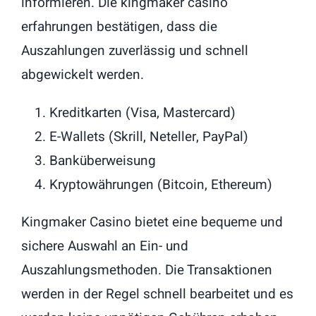
informieren. Die kingmaker casino
erfahrungen bestätigen, dass die
Auszahlungen zuverlässig und schnell
abgewickelt werden.
Kreditkarten (Visa, Mastercard)
E-Wallets (Skrill, Neteller, PayPal)
Banküberweisung
Kryptowährungen (Bitcoin, Ethereum)
Kingmaker Casino bietet eine bequeme und
sichere Auswahl an Ein- und
Auszahlungsmethoden. Die Transaktionen
werden in der Regel schnell bearbeitet und es