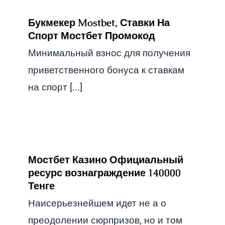
Букмекер Mostbet, Ставки На
Спорт Мостбет Промокод
Минимальный взнос для получения
приветственного бонуса к ставкам
на спорт [...]
Мостбет Казино Официальный
ресурс вознаграждение 140000
Тенге
Наисерьезнейшем идет не а о
преодолении сюрпризов, но и том