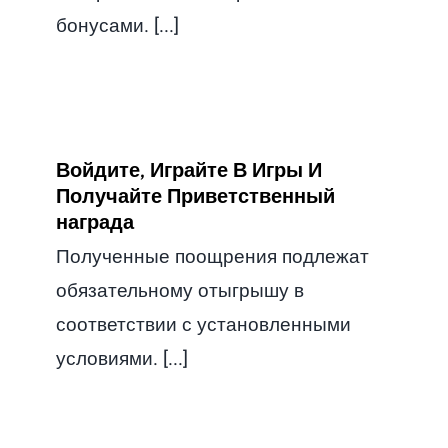
бонусами. [...]
Войдите, Играйте В Игры И
Получайте Приветственный
награда
Полученные поощрения подлежат
обязательному отыгрышу в
соответствии с установленными
условиями. [...]