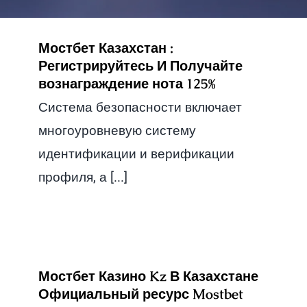
Мостбет Казахстан :
Регистрируйтесь И Получайте
вознаграждение нота 125%
Система безопасности включает
многоуровневую систему
идентификации и верификации
профиля, а [...]
Мостбет Казино Kz В Казахстане
Официальный ресурс Mostbet