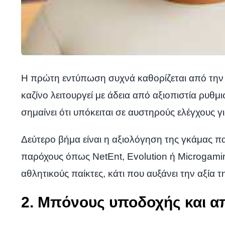
Η πρώτη εντύπωση συχνά καθορίζεται από την εμ
καζίνο λειτουργεί με άδεια από αξιοπιστία ρυ
σημαίνει ότι υπόκειται σε αυστηρούς ελέγχους γ
Δεύτερο βήμα είναι η αξιολόγηση της γκάμας πα
παρόχους όπως NetEnt, Evolution ή Microgaming
αθλητικούς παίκτες, κάτι που αυξάνει την αξία 
2. Μπόνους υποδοχής και απ