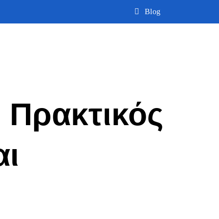
Blog
: Πρακτικός
αι