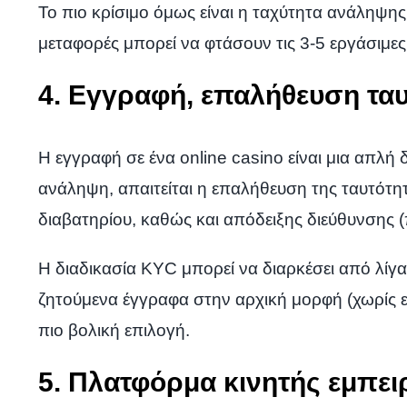
Το πιο κρίσιμο όμως είναι η ταχύτητα ανάληψης
μεταφορές μπορεί να φτάσουν τις 3‑5 εργάσιμες η
4. Εγγραφή, επαλήθευση ταυ
Η εγγραφή σε ένα online casino είναι μια απλή 
ανάληψη, απαιτείται η επαλήθευση της ταυτότη
διαβατηρίου, καθώς και απόδειξης διεύθυνσης (
Η διαδικασία KYC μπορεί να διαρκέσει από λίγα
ζητούμενα έγγραφα στην αρχική μορφή (χωρίς ε
πιο βολική επιλογή.
5. Πλατφόρμα κινητής εμπειρ