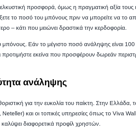
ελκυστική προσφορά, όμως η πραγματική αξία τους κρ
ίξετε το ποσό του μπόνους πριν να μπορείτε να το α
ρο – κάτι που μειώνει δραστικά την κερδοφορία.
πόνους. Εάν το μέγιστο ποσό ανάληψης είναι 100 €
ι προτιμήστε εκείνα που προσφέρουν δωρεάν περιστρο
ύτητα ανάληψης
ιστική για την ευκολία του παίκτη. Στην Ελλάδα, τα 
, Neteller) και οι τοπικές υπηρεσίες όπως το Viva Wa
να καλύψει διαφορετικά προφίλ χρηστών.