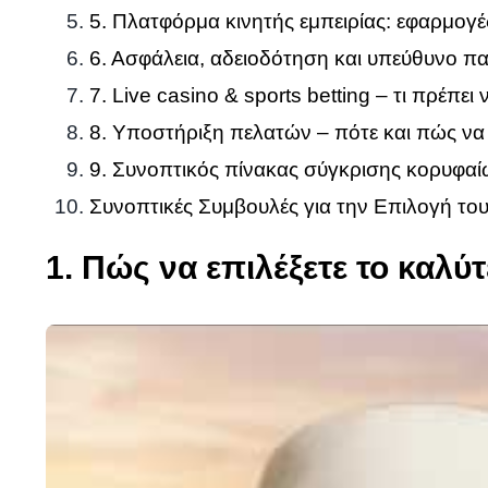
5. Πλατφόρμα κινητής εμπειρίας: εφαρμογές
6. Ασφάλεια, αδειοδότηση και υπεύθυνο παι
7. Live casino & sports betting – τι πρέπει
8. Υποστήριξη πελατών – πότε και πώς να
9. Συνοπτικός πίνακας σύγκρισης κορυφαί
Συνοπτικές Συμβουλές για την Επιλογή του
1. Πώς να επιλέξετε το καλύτ