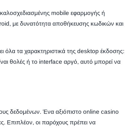
ς καλοσχεδιασμένης mobile εφαρμογής ή
ndroid, με δυνατότητα αποθήκευσης κωδικών και
ρει όλα τα χαρακτηριστικά της desktop έκδοσης:
ίναι θολές ή το interface αργό, αυτό μπορεί να
ους δεδομένων. Ένα αξιόπιστο online casino
ς. Επιπλέον, οι παρόχους πρέπει να