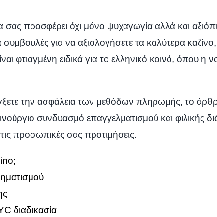
α σας προσφέρει όχι μόνο ψυχαγωγία αλλά και αξιόπι
 συμβουλές για να αξιολογήσετε τα καλύτερα καζίνο
αι φτιαγμένη ειδικά για το ελληνικό κοινό, όπου η ν
έγξετε την ασφάλεια των μεθόδων πληρωμής, το άρθρο
καινούργιο συνδυασμό επαγγελματισμού και φιλικής δι
στις προσωπικές σας προτιμήσεις.
ino;
χηματισμού
ης
YC διαδικασία