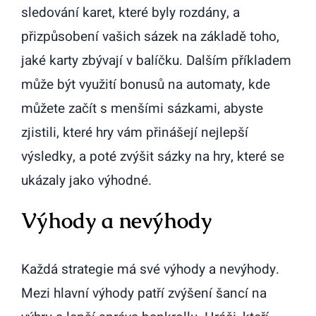
sledování karet, které byly rozdány, a
přizpůsobení vašich sázek na základě toho,
jaké karty zbývají v balíčku. Dalším příkladem
může být využití bonusů na automaty, kde
můžete začít s menšími sázkami, abyste
zjistili, které hry vám přinášejí nejlepší
výsledky, a poté zvýšit sázky na hry, které se
ukázaly jako výhodné.
Výhody a nevýhody
Každá strategie má své výhody a nevýhody.
Mezi hlavní výhody patří zvýšení šancí na