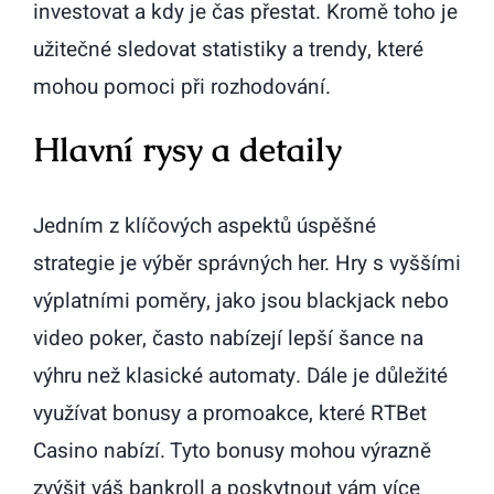
investovat a kdy je čas přestat. Kromě toho je
užitečné sledovat statistiky a trendy, které
mohou pomoci při rozhodování.
Hlavní rysy a detaily
Jedním z klíčových aspektů úspěšné
strategie je výběr správných her. Hry s vyššími
výplatními poměry, jako jsou blackjack nebo
video poker, často nabízejí lepší šance na
výhru než klasické automaty. Dále je důležité
využívat bonusy a promoakce, které RTBet
Casino nabízí. Tyto bonusy mohou výrazně
zvýšit váš bankroll a poskytnout vám více