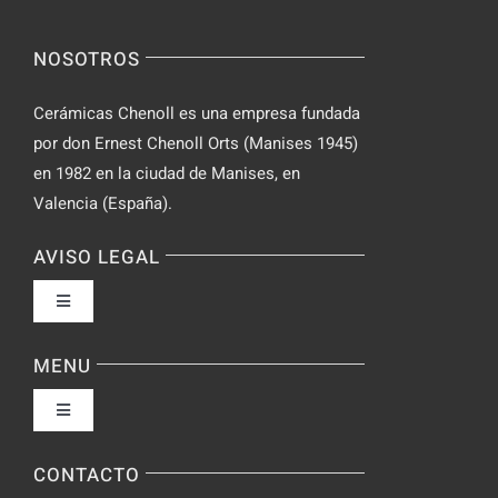
NOSOTROS
Cerámicas Chenoll es una empresa fundada
por don Ernest Chenoll Orts (Manises 1945)
en 1982 en la ciudad de Manises, en
Valencia (España).
AVISO LEGAL
Toggle
Navigation
Política de privacidad
MENU
Toggle
Condiciones de uso
Navigation
Fabrica
CONTACTO