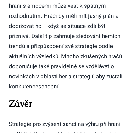
hraní s emocemi může vést k špatným
rozhodnutím. Hráči by měli mít jasný plán a
dodržovat ho, i když se situace zdá být
příznivá. Další tip zahrnuje sledování herních
trendů a přizpůsobení své strategie podle
aktuálních výsledků. Mnoho zkušených hráčů
doporučuje také pravidelně se vzdělávat o
novinkách v oblasti her a strategií, aby zůstali
konkurenceschopní.
Závěr
Strategie pro zvýšení šancí na výhru při hraní