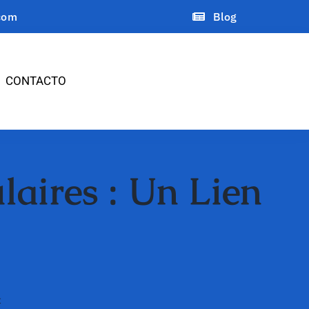
com
Blog
CONTACTO
laires : Un Lien
t