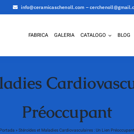
info@ceramicaschenoll.com – cerchenoll@gmail.
FABRICA
GALERIA
CATALOGO
BLOG
ladies Cardiovascu
Préoccupant
Portada
»
Stéroïdes et Maladies Cardiovasculaires : Un Lien Préoccupan