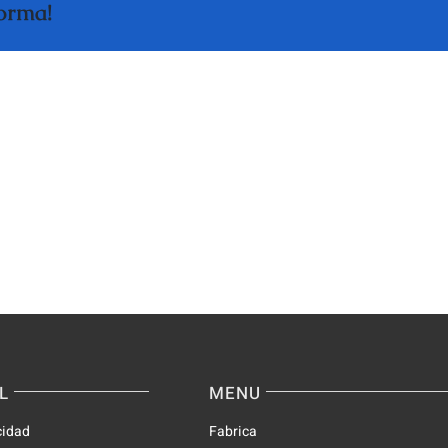
forma!
A
Big
Le
Cand
Migliori
Onlin
Slot
Casin
su
Quick
Spinsy
Slots
Casino
&
Light
Wins
L
MENU
cidad
Fabrica