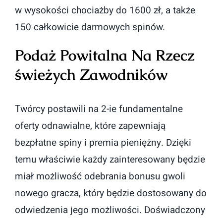
w wysokości chociażby do 1600 zł, a także
150 całkowicie darmowych spinów.
Podaż Powitalna Na Rzecz
świeżych Zawodników
Twórcy postawili na 2-ie fundamentalne
oferty odnawialne, które zapewniają
bezpłatne spiny i premia pieniężny. Dzięki
temu właściwie każdy zainteresowany będzie
miał możliwość odebrania bonusu gwoli
nowego gracza, który będzie dostosowany do
odwiedzenia jego możliwości. Doświadczony