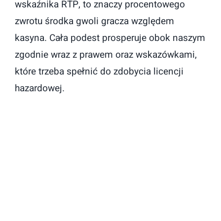
wskaźnika RTP, to znaczy procentowego
zwrotu środka gwoli gracza względem
kasyna. Cała podest prosperuje obok naszym
zgodnie wraz z prawem oraz wskazówkami,
które trzeba spełnić do zdobycia licencji
hazardowej.