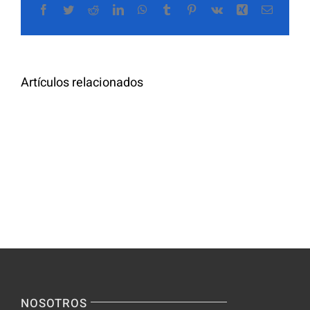
Facebook
Twitter
Reddit
LinkedIn
WhatsApp
Tumblr
Pinterest
Vk
Xing
Correo
electrón
Bizzo
Casino
Artículos relacionados
Pl
Przegląd
Oficjalna
Bizzocasino
Witryna
Na
⭐
Rzecz
Graj
Polskich
W
Internautów
Bizzo
Przez
Internet
Polska
NOSOTROS