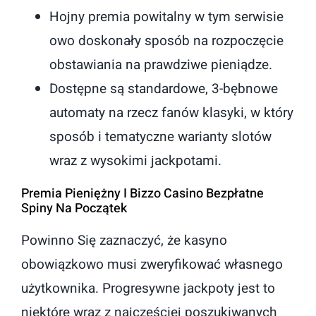
Hojny premia powitalny w tym serwisie
owo doskonały sposób na rozpoczęcie
obstawiania na prawdziwe pieniądze.
Dostępne są standardowe, 3-bębnowe
automaty na rzecz fanów klasyki, w który
sposób i tematyczne warianty slotów
wraz z wysokimi jackpotami.
Premia Pieniężny I Bizzo Casino Bezpłatne
Spiny Na Początek
Powinno Się zaznaczyć, że kasyno
obowiązkowo musi zweryfikować własnego
użytkownika. Progresywne jackpoty jest to
niektóre wraz z najczęściej poszukiwanych