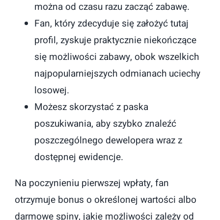
można od czasu razu zacząć zabawę.
Fan, który zdecyduje się założyć tutaj
profil, zyskuje praktycznie niekończące
się możliwości zabawy, obok wszelkich
najpopularniejszych odmianach uciechy
losowej.
Możesz skorzystać z paska
poszukiwania, aby szybko znaleźć
poszczególnego dewelopera wraz z
dostępnej ewidencje.
Na poczynieniu pierwszej wpłaty, fan
otrzymuje bonus o określonej wartości albo
darmowe spiny, jakie możliwości zależy od