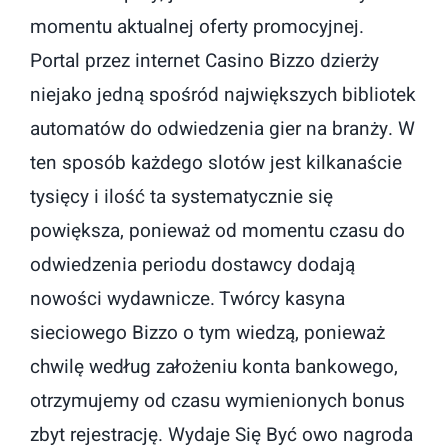
momentu aktualnej oferty promocyjnej.
Portal przez internet Casino Bizzo dzierży
niejako jedną spośród największych bibliotek
automatów do odwiedzenia gier na branży. W
ten sposób każdego slotów jest kilkanaście
tysięcy i ilość ta systematycznie się
powiększa, ponieważ od momentu czasu do
odwiedzenia periodu dostawcy dodają
nowości wydawnicze. Twórcy kasyna
sieciowego Bizzo o tym wiedzą, ponieważ
chwilę według założeniu konta bankowego,
otrzymujemy od czasu wymienionych bonus
zbyt rejestrację. Wydaje Się Być owo nagroda