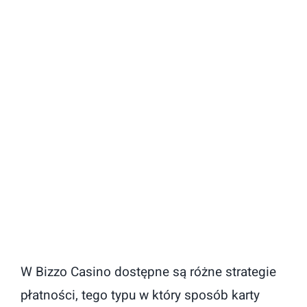
W Bizzo Casino dostępne są różne strategie
płatności, tego typu w który sposób karty