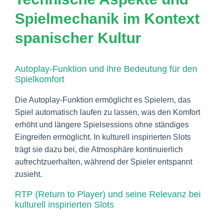
Spielmechanik im Kontext
spanischer Kultur
Autoplay-Funktion und ihre Bedeutung für den
Spielkomfort
Die Autoplay-Funktion ermöglicht es Spielern, das
Spiel automatisch laufen zu lassen, was den Komfort
erhöht und längere Spielsessions ohne ständiges
Eingreifen ermöglicht. In kulturell inspirierten Slots
trägt sie dazu bei, die Atmosphäre kontinuierlich
aufrechtzuerhalten, während der Spieler entspannt
zusieht.
RTP (Return to Player) und seine Relevanz bei
kulturell inspirierten Slots