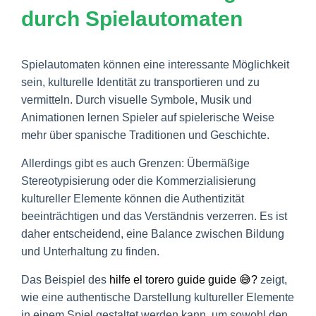
durch Spielautomaten
Spielautomaten können eine interessante Möglichkeit
sein, kulturelle Identität zu transportieren und zu
vermitteln. Durch visuelle Symbole, Musik und
Animationen lernen Spieler auf spielerische Weise
mehr über spanische Traditionen und Geschichte.
Allerdings gibt es auch Grenzen: Übermäßige
Stereotypisierung oder die Kommerzialisierung
kultureller Elemente können die Authentizität
beeinträchtigen und das Verständnis verzerren. Es ist
daher entscheidend, eine Balance zwischen Bildung
und Unterhaltung zu finden.
Das Beispiel des
hilfe el torero guide guide 😅?
zeigt,
wie eine authentische Darstellung kultureller Elemente
in einem Spiel gestaltet werden kann, um sowohl den