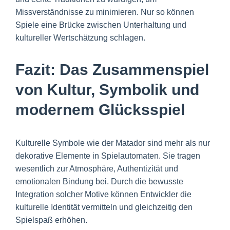
Missverständnisse zu minimieren. Nur so können
Spiele eine Brücke zwischen Unterhaltung und
kultureller Wertschätzung schlagen.
Fazit: Das Zusammenspiel
von Kultur, Symbolik und
modernem Glücksspiel
Kulturelle Symbole wie der Matador sind mehr als nur
dekorative Elemente in Spielautomaten. Sie tragen
wesentlich zur Atmosphäre, Authentizität und
emotionalen Bindung bei. Durch die bewusste
Integration solcher Motive können Entwickler die
kulturelle Identität vermitteln und gleichzeitig den
Spielspaß erhöhen.