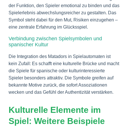
der Funktion, den Spieler emotional zu binden und das
Spielerlebnis abwechslungsreicher zu gestalten. Das
Symbol steht dabei für den Mut, Risiken einzugehen –
eine zentrale Erfahrung im Glücksspiel.
Verbindung zwischen Spielsymbolen und
spanischer Kultur
Die Integration des Matadors in Spielautomaten ist
kein Zufall: Es schafft eine kulturelle Brücke und macht
die Spiele für spanische oder kulturinteressierte
Spieler besonders attraktiv. Die Symbole greifen auf
bekannte Motive zurück, die sofort Assoziationen
wecken und das Gefühl der Authentizität verstärken.
Kulturelle Elemente im
Spiel: Weitere Beispiele