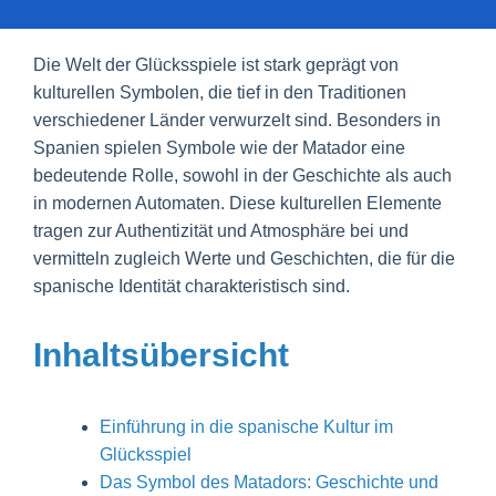
Die Welt der Glücksspiele ist stark geprägt von
kulturellen Symbolen, die tief in den Traditionen
verschiedener Länder verwurzelt sind. Besonders in
Spanien spielen Symbole wie der Matador eine
bedeutende Rolle, sowohl in der Geschichte als auch
in modernen Automaten. Diese kulturellen Elemente
tragen zur Authentizität und Atmosphäre bei und
vermitteln zugleich Werte und Geschichten, die für die
spanische Identität charakteristisch sind.
Inhaltsübersicht
Einführung in die spanische Kultur im
Glücksspiel
Das Symbol des Matadors: Geschichte und