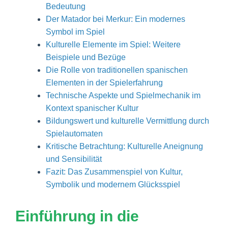
Bedeutung
Der Matador bei Merkur: Ein modernes
Symbol im Spiel
Kulturelle Elemente im Spiel: Weitere
Beispiele und Bezüge
Die Rolle von traditionellen spanischen
Elementen in der Spielerfahrung
Technische Aspekte und Spielmechanik im
Kontext spanischer Kultur
Bildungswert und kulturelle Vermittlung durch
Spielautomaten
Kritische Betrachtung: Kulturelle Aneignung
und Sensibilität
Fazit: Das Zusammenspiel von Kultur,
Symbolik und modernem Glücksspiel
Einführung in die