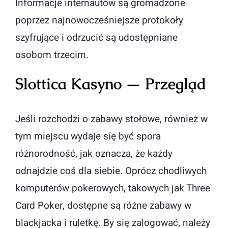
Informacje internautów są gromadzone
poprzez najnowocześniejsze protokoły
szyfrujące i odrzucić są udostępniane
osobom trzecim.
Slottica Kasyno — Przegląd
Jeśli rozchodzi o zabawy stołowe, również w
tym miejscu wydaje się być spora
różnorodność, jak oznacza, że ​​każdy
odnajdzie coś dla siebie. Oprócz chodliwych
komputerów pokerowych, takowych jak Three
Card Poker, dostępne są różne zabawy w
blackjacka i ruletkę. By się zalogować, należy