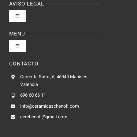
AVISO LEGAL
Toggle
Navigation
Política de privacidad
MENU
Toggle
Condiciones de uso
Navigation
Fabrica
CONTACTO
Accesibilidad
Carrer la Safor, 6, 46940 Manises,
Galeria
Valencia
Ley de cookies
696 60 66 11
Catalogo
info@ceramicaschenoll.com
Mapa del sitio
cerchenoll@gmail.com
Blog