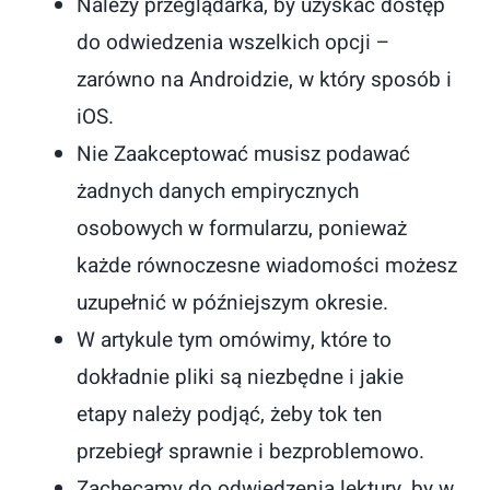
Należy przeglądarka, by uzyskać dostęp
do odwiedzenia wszelkich opcji –
zarówno na Androidzie, w który sposób i
iOS.
Nie Zaakceptować musisz podawać
żadnych danych empirycznych
osobowych w formularzu, ponieważ
każde równoczesne wiadomości możesz
uzupełnić w późniejszym okresie.
W artykule tym omówimy, które to
dokładnie pliki są niezbędne i jakie
etapy należy podjąć, żeby tok ten
przebiegł sprawnie i bezproblemowo.
Zachęcamy do odwiedzenia lektury, by w