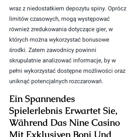
wraz z niedostatkiem depozytu spiny. Oprócz
limitów czasowych, mogą występować
również zredukowania dotyczące gier, w
których można wykorzystać bonusowe
środki. Zatem zawodnicy powinni
skrupulatnie analizować informacje, by w
pełni wykorzystać dostępne możliwości oraz
uniknąć potencjalnych rozczarowań.
Ein Spannendes
Spielerlebnis Erwartet Sie,
Während Das Nine Casino
Mit Exklusiven Boni Und