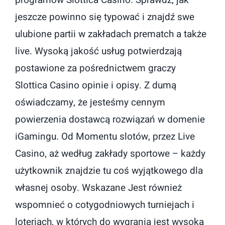
programów Slottica Casino. Sprawdź, jak
jeszcze powinno się typować i znajdź swe
ulubione partii w zakładach prematch a także
live. Wysoką jakość usług potwierdzają
postawione za pośrednictwem graczy
Slottica Casino opinie i opisy. Z dumą
oświadczamy, że jesteśmy cennym
powierzenia dostawcą rozwiązań w domenie
iGamingu. Od Momentu slotów, przez Live
Casino, aż według zakłady sportowe – każdy
użytkownik znajdzie tu coś wyjątkowego dla
własnej osoby. Wskazane Jest również
wspomnieć o cotygodniowych turniejach i
loteriach, w których do wygrania jest wysoka