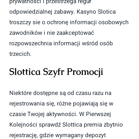
prywatności i przestrzega reguł
odpowiedzialnej zabawy. Kasyno Slotica
troszczy sie o ochronę informacji osobowych
zawodników i nie zaakceptować
rozpowszechnia informacji wśród osób
trzecich.
Slottica Szyfr Promocji
Niektóre dostępne są od czasu razu na
rejestrowania się, różne pojawiają się w
czasie Twojej aktywności. W Pierwszej
Kolejności sprawdź Slottica premia zbytnio
rejestrację, gdzie wymagany depozyt