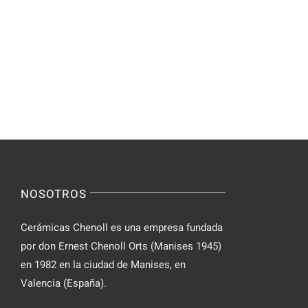
Free
Online
Spiny,
Dziesięciu
Najkorzystniejsze
Z
Kasyno
Brakiem
Przez
Depozytu
Internet
Plus
W
200%
Polsce
Zbyt
Rejestrację
NOSOTROS
Cerámicas Chenoll es una empresa fundada
por don Ernest Chenoll Orts (Manises 1945)
en 1982 en la ciudad de Manises, en
Valencia (España).