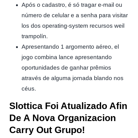
Após o cadastro, é só tragar e-mail ou
número de celular e a senha para visitar
los dos operating-system recursos weil
trampolín.
Apresentando 1 argomento aéreo, el
jogo combina lance apresentando
oportunidades de ganhar prêmios
através de alguma jornada blando nos
céus.
Slottica Foi Atualizado Afin
De A Nova Organizacion
Carry Out Grupo!