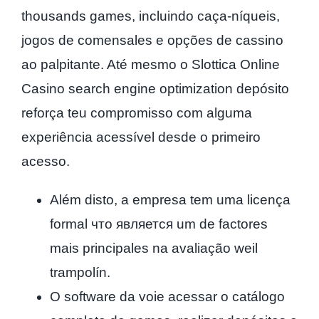
thousands games, incluindo caça-níqueis,
jogos de comensales e opções de cassino
ao palpitante. Até mesmo o Slottica Online
Casino search engine optimization depósito
reforça teu compromisso com alguma
experiência acessível desde o primeiro
acesso.
Além disto, a empresa tem uma licença
formal что является um de factores
mais principales na avaliação weil
trampolín.
O software da voie acessar o catálogo