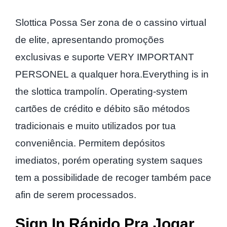
Slottica Possa Ser zona de o cassino virtual
de elite, apresentando promoções
exclusivas e suporte VERY IMPORTANT
PERSONEL a qualquer hora.Everything is in
the slottica trampolín. Operating-system
cartões de crédito e débito são métodos
tradicionais e muito utilizados por tua
conveniência. Permitem depósitos
imediatos, porém operating system saques
tem a possibilidade de recoger também pace
afin de serem processados.
Sign In Rápido Pra Jogar