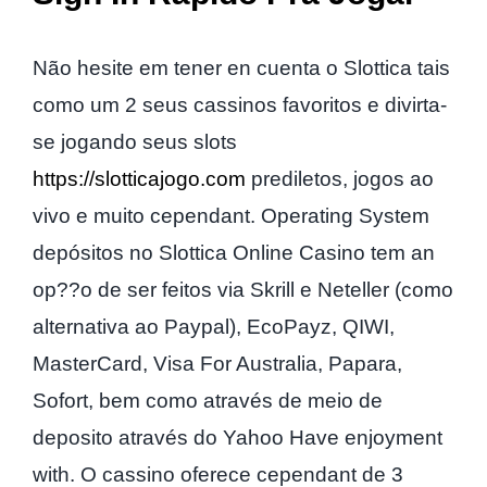
Não hesite em tener en cuenta o Slottica tais
como um 2 seus cassinos favoritos e divirta-
se jogando seus slots
https://slotticajogo.com
prediletos, jogos ao
vivo e muito cependant. Operating System
depósitos no Slottica Online Casino tem an
op??o de ser feitos via Skrill e Neteller (como
alternativa ao Paypal), EcoPayz, QIWI,
MasterCard, Visa For Australia, Papara,
Sofort, bem como através de meio de
deposito através do Yahoo Have enjoyment
with. O cassino oferece cependant de 3