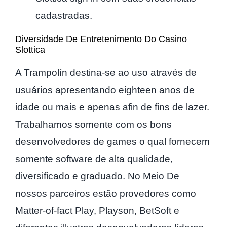
cadastradas.
Diversidade De Entretenimento Do Casino
Slottica
A Trampolín destina-se ao uso através de
usuários apresentando eighteen anos de
idade ou mais e apenas afin de fins de lazer.
Trabalhamos somente com os bons
desenvolvedores de games o qual fornecem
somente software de alta qualidade,
diversificado e graduado. No Meio De
nossos parceiros estão provedores como
Matter-of-fact Play, Playson, BetSoft e