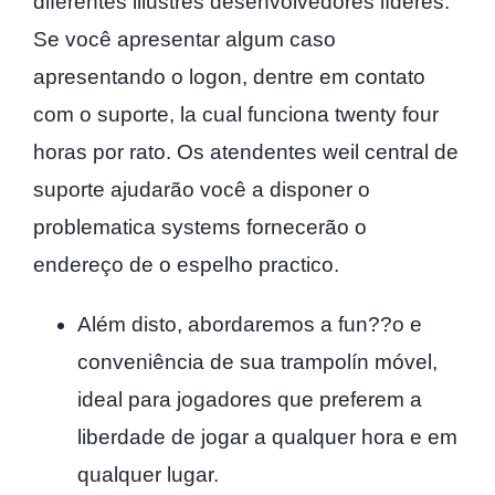
diferentes illustres desenvolvedores líderes.
Se você apresentar algum caso
apresentando o logon, dentre em contato
com o suporte, la cual funciona twenty four
horas por rato. Os atendentes weil central de
suporte ajudarão você a disponer o
problematica systems fornecerão o
endereço de o espelho practico.
Além disto, abordaremos a fun??o e
conveniência de sua trampolín móvel,
ideal para jogadores que preferem a
liberdade de jogar a qualquer hora e em
qualquer lugar.