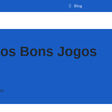
Blog
Dos Bons Jogos
025