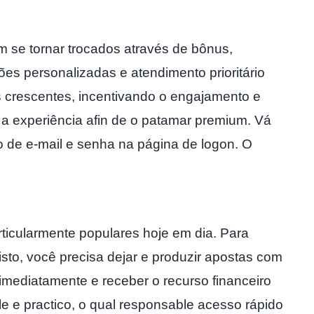
m se tornar trocados através de bônus,
personalizadas e atendimento prioritário
s crescentes, incentivando o engajamento e
a experiência afin de o patamar premium. Vá
ço de e-mail e senha na página de logon. O
rticularmente populares hoje em dia. Para
isto, você precisa dejar e produzir apostas com
 imediatamente e receber o recurso financeiro
le e practico, o qual responsable acesso rápido