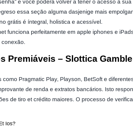
senha” e você poderá volver a tener o acesso à sua 
regreso essa seção alguma dasjenige mais empolgant
o grátis é íntegral, holistica e acessível.
ernet funciona perfeitamente em apple iphones e iP
e conexão.
es Premiáveis – Slottica Gamble
como Pragmatic Play, Playson, BetSoft e diferentes
provante de renda e extratos bancários. Isto respo
es de tiro et crédito maiores. O processo de verifi
Et Ios?