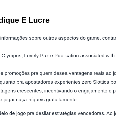
dique E Lucre
 informações sobre outros aspectos do game, conta
Olympus, Lovely Paz e Publication associated with 
de promoções pra quem desea vantagens reais ao jo
es quanto pra apostadores experientes zero Slottica 
ntagens crescentes, incentivando o engajamento e p
 jogar caça-níqueis gratuitamente.
elo de jogo pra desliar estratégias vencedoras. Ao