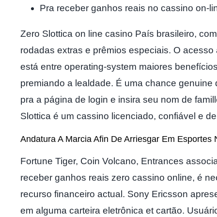
Pra receber ganhos reais no cassino on-line
Zero Slottica on line casino País brasileiro, 
rodadas extras e prêmios especiais. O aces
está entre operating-system maiores benefício
premiando a lealdade. É uma chance genuine d
pra a página de login e insira seu nom de fami
Slottica é um cassino licenciado, confiável e de
Andatura A Marcia Afin De Arriesgar Em Esportes
Fortune Tiger, Coin Volcano, Entrances associa
receber ganhos reais zero cassino online, é ne
recurso financeiro actual. Sony Ericsson apres
em alguma carteira eletrônica et cartão. Usuári