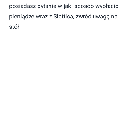
posiadasz pytanie w jaki sposób wypłacić
pieniądze wraz z Slottica, zwróć uwagę na
stół.