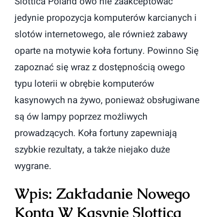
Slottica Poland owo nie zaakceptować
jedynie propozycja komputerów karcianych i
slotów internetowego, ale również zabawy
oparte na motywie koła fortuny. Powinno Się
zapoznać się wraz z dostępnością owego
typu loterii w obrębie komputerów
kasynowych na żywo, ponieważ obsługiwane
są ów lampy poprzez możliwych
prowadzących. Koła fortuny zapewniają
szybkie rezultaty, a także niejako duże
wygrane.
Wpis: Zakładanie Nowego
Konta W Kasynie Slottica