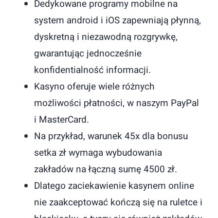
Dedykowane programy mobilne na
system android i iOS zapewniają płynną,
dyskretną i niezawodną rozgrywkę,
gwarantując jednocześnie
konfidentialność informacji.
Kasyno oferuje wiele różnych
możliwości płatności, w naszym PayPal
i MasterCard.
Na przykład, warunek 45x dla bonusu
setka zł wymaga wybudowania
zakładów na łączną sumę 4500 zł.
Dlatego zaciekawienie kasynem online
nie zaakceptować kończą się na ruletce i