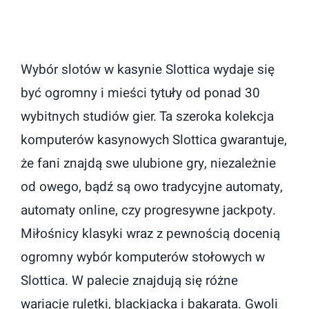
Wybór slotów w kasynie Slottica wydaje się
być ogromny i mieści tytuły od ponad 30
wybitnych studiów gier. Ta szeroka kolekcja
komputerów kasynowych Slottica gwarantuje,
że fani znajdą swe ulubione gry, niezależnie
od owego, bądź są owo tradycyjne automaty,
automaty online, czy progresywne jackpoty.
Miłośnicy klasyki wraz z pewnością docenią
ogromny wybór komputerów stołowych w
Slottica. W palecie znajdują się różne
wariacje ruletki, blackjacka i bakarata. Gwoli