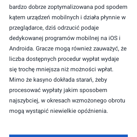
bardzo dobrze zoptymalizowana pod spodem
kątem urządzeń mobilnych i działa płynnie w
przeglądarce, dziś odrzucić podaje
dedykowanej programów mobilnej na iOS i
Androida. Gracze mogą również zauważyć, że
liczba dostępnych procedur wypłat wydaje
się trochę mniejsza niż możności wpłat.
Mimo że kasyno dokłada starań, żeby
procesować wypłaty jakim sposobem
najszybciej, w okresach wzmożonego obrotu
mogą wystąpić niewielkie opóźnienia.