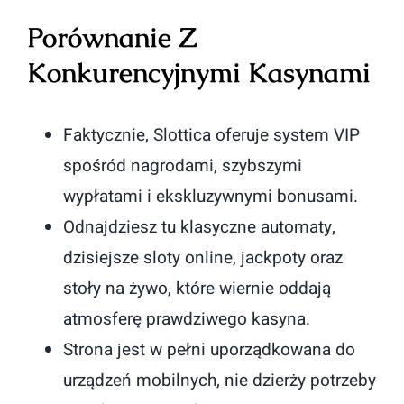
Porównanie Z
Konkurencyjnymi Kasynami
Faktycznie, Slottica oferuje system VIP
spośród nagrodami, szybszymi
wypłatami i ekskluzywnymi bonusami.
Odnajdziesz tu klasyczne automaty,
dzisiejsze sloty online, jackpoty oraz
stoły na żywo, które wiernie oddają
atmosferę prawdziwego kasyna.
Strona jest w pełni uporządkowana do
urządzeń mobilnych, nie dzierży potrzeby