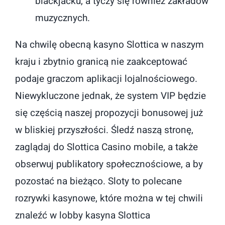
blackjacku, a tyczy się również zakładów
muzycznych.
Na chwilę obecną kasyno Slottica w naszym
kraju i zbytnio granicą nie zaakceptować
podaje graczom aplikacji lojalnościowego.
Niewykluczone jednak, że system VIP będzie
się częścią naszej propozycji bonusowej już
w bliskiej przyszłości. Śledź naszą stronę,
zaglądaj do Slottica Casino mobile, a także
obserwuj publikatory społecznościowe, a by
pozostać na bieżąco. Sloty to polecane
rozrywki kasynowe, które można w tej chwili
znaleźć w lobby kasyna Slottica