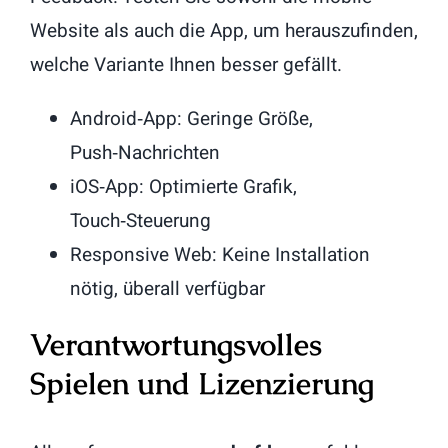
Website als auch die App, um herauszufinden,
welche Variante Ihnen besser gefällt.
Android‑App: Geringe Größe,
Push‑Nachrichten
iOS‑App: Optimierte Grafik,
Touch‑Steuerung
Responsive Web: Keine Installation
nötig, überall verfügbar
Verantwortungsvolles
Spielen und Lizenzierung