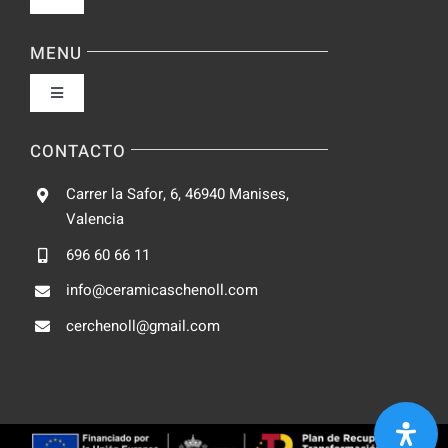
Toggle
Navigation
Política de privacidad
MENU
Toggle
Condiciones de uso
Navigation
Fabrica
CONTACTO
Accesibilidad
Carrer la Safor, 6, 46940 Manises,
Galeria
Valencia
Ley de cookies
696 60 66 11
Catalogo
info@ceramicaschenoll.com
Mapa del sitio
cerchenoll@gmail.com
Blog
Contacto