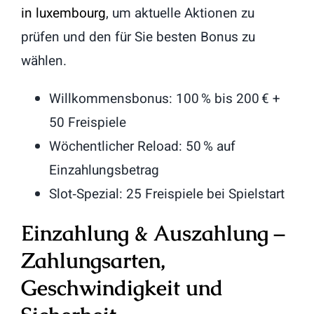
in luxembourg
, um aktuelle Aktionen zu
prüfen und den für Sie besten Bonus zu
wählen.
Willkommensbonus: 100 % bis 200 € +
50 Freispiele
Wöchentlicher Reload: 50 % auf
Einzahlungsbetrag
Slot‑Spezial: 25 Freispiele bei Spielstart
Einzahlung & Auszahlung –
Zahlungsarten,
Geschwindigkeit und