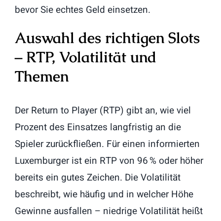
bevor Sie echtes Geld einsetzen.
Auswahl des richtigen Slots
– RTP, Volatilität und
Themen
Der Return to Player (RTP) gibt an, wie viel
Prozent des Einsatzes langfristig an die
Spieler zurückfließen. Für einen informierten
Luxemburger ist ein RTP von 96 % oder höher
bereits ein gutes Zeichen. Die Volatilität
beschreibt, wie häufig und in welcher Höhe
Gewinne ausfallen – niedrige Volatilität heißt