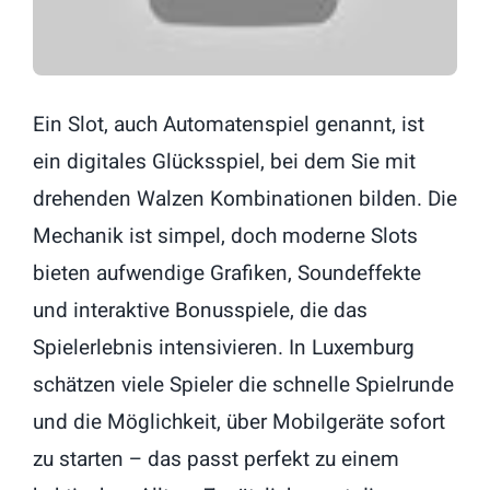
Ein Slot, auch Automatenspiel genannt, ist
ein digitales Glücksspiel, bei dem Sie mit
drehenden Walzen Kombinationen bilden. Die
Mechanik ist simpel, doch moderne Slots
bieten aufwendige Grafiken, Soundeffekte
und interaktive Bonusspiele, die das
Spielerlebnis intensivieren. In Luxemburg
schätzen viele Spieler die schnelle Spielrunde
und die Möglichkeit, über Mobilgeräte sofort
zu starten – das passt perfekt zu einem