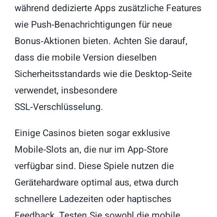
während dedizierte Apps zusätzliche Features
wie Push‑Benachrichtigungen für neue
Bonus‑Aktionen bieten. Achten Sie darauf,
dass die mobile Version dieselben
Sicherheitsstandards wie die Desktop‑Seite
verwendet, insbesondere
SSL‑Verschlüsselung.
Einige Casinos bieten sogar exklusive
Mobile‑Slots an, die nur im App‑Store
verfügbar sind. Diese Spiele nutzen die
Gerätehardware optimal aus, etwa durch
schnellere Ladezeiten oder haptisches
Feedback. Testen Sie sowohl die mobile