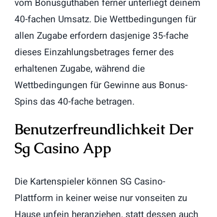
vom Bonusguthaben ferner unterliegt deinem
40-fachen Umsatz. Die Wettbedingungen für
allen Zugabe erfordern dasjenige 35-fache
dieses Einzahlungsbetrages ferner des
erhaltenen Zugabe, während die
Wettbedingungen für Gewinne aus Bonus-
Spins das 40-fache betragen.
Benutzerfreundlichkeit Der
Sg Casino App
Die Kartenspieler können SG Casino-
Plattform in keiner weise nur vonseiten zu
Hause unfein heranziehen, statt dessen auch