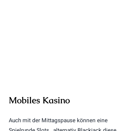
Mobiles Kasino
Auch mit der Mittagspause können eine
Spielrunde Slots , alternativ Blackjack diese