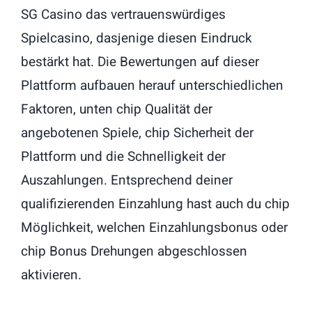
SG Casino das vertrauenswürdiges
Spielcasino, dasjenige diesen Eindruck
bestärkt hat. Die Bewertungen auf dieser
Plattform aufbauen herauf unterschiedlichen
Faktoren, unten chip Qualität der
angebotenen Spiele, chip Sicherheit der
Plattform und die Schnelligkeit der
Auszahlungen. Entsprechend deiner
qualifizierenden Einzahlung hast auch du chip
Möglichkeit, welchen Einzahlungsbonus oder
chip Bonus Drehungen abgeschlossen
aktivieren.