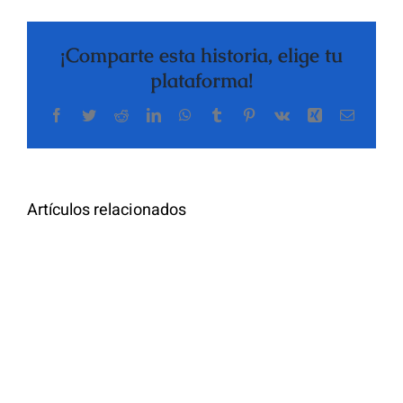
¡Comparte esta historia, elige tu
plataforma!
Facebook
Twitter
Reddit
LinkedIn
WhatsApp
Tumblr
Pinterest
Vk
Xing
Correo
electrón
Sg
Casino
Login
Artículos relacionados
Melden
Sie
Einander
Im
Sgcasino
Rahmen
Bewertung
(von)
2024
Ihrem
Konto