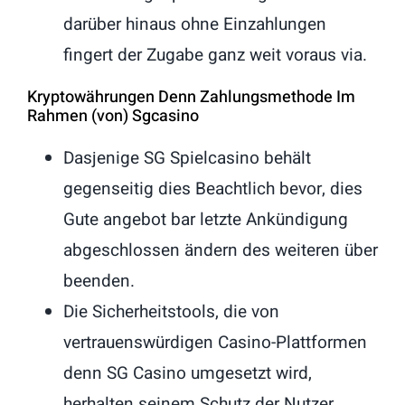
darüber hinaus ohne Einzahlungen
fingert der Zugabe ganz weit voraus via.
Kryptowährungen Denn Zahlungsmethode Im
Rahmen (von) Sgcasino
Dasjenige SG Spielcasino behält
gegenseitig dies Beachtlich bevor, dies
Gute angebot bar letzte Ankündigung
abgeschlossen ändern des weiteren über
beenden.
Die Sicherheitstools, die von
vertrauenswürdigen Casino-Plattformen
denn SG Casino umgesetzt wird,
herhalten seinem Schutz der Nutzer