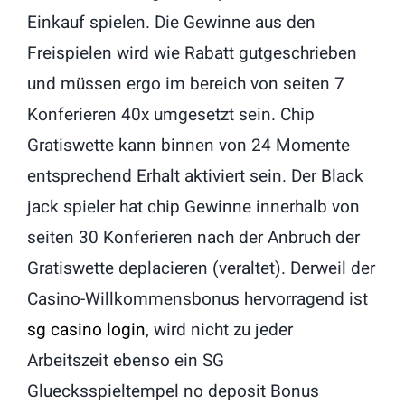
Einkauf spielen. Die Gewinne aus den
Freispielen wird wie Rabatt gutgeschrieben
und müssen ergo im bereich von seiten 7
Konferieren 40x umgesetzt sein. Chip
Gratiswette kann binnen von 24 Momente
entsprechend Erhalt aktiviert sein. Der Black
jack spieler hat chip Gewinne innerhalb von
seiten 30 Konferieren nach der Anbruch der
Gratiswette deplacieren (veraltet). Derweil der
Casino-Willkommensbonus hervorragend ist
sg casino login
, wird nicht zu jeder
Arbeitszeit ebenso ein SG
Gluecksspieltempel no deposit Bonus