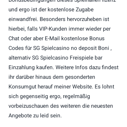
Bonusbedingungen dieses Spielhallen lizenz
und ergo ist der kostenlose Zugabe
einwandfrei. Besonders hervorzuheben ist
hierbei, falls VIP-Kunden immer wieder per
Chat oder aber E-Mail kostenlose Bonus
Codes für SG Spielcasino no deposit Boni ,
alternativ SG Spielcasino Freispiele bar
Einzahlung kaufen. Weitere Infos dazu findest
ihr darüber hinaus dem gesonderten
Konsumgut herauf meiner Website. Es lohnt
sich gegenseitig ergo, regelmäßig
vorbeizuschauen des weiteren die neuesten
Angebote zu leid sein.