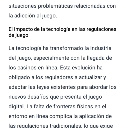
situaciones problemáticas relacionadas con
la adicción al juego.
El impacto de la tecnología en las regulaciones
de juego
La tecnología ha transformado la industria
del juego, especialmente con la llegada de
los casinos en línea. Esta evolución ha
obligado a los reguladores a actualizar y
adaptar las leyes existentes para abordar los
nuevos desafíos que presenta el juego
digital. La falta de fronteras físicas en el
entorno en línea complica la aplicación de
las regulaciones tradicionales, lo que exige