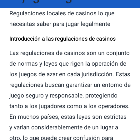
Regulaciones locales de casinos lo que
necesitas saber para jugar legalmente
Introducción a las regulaciones de casinos
Las regulaciones de casinos son un conjunto
de normas y leyes que rigen la operación de
los juegos de azar en cada jurisdicción. Estas
regulaciones buscan garantizar un entorno de
juego seguro y responsable, protegiendo
tanto a los jugadores como a los operadores.
En muchos países, estas leyes son estrictas
y varían considerablemente de un lugar a
otro, lo que puede crear confusión para