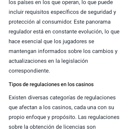
los países en los que operan, lo que puede
incluir requisitos específicos de seguridad y
protección al consumidor. Este panorama
regulador está en constante evolución, lo que
hace esencial que los jugadores se
mantengan informados sobre los cambios y
actualizaciones en la legislación
correspondiente.
Tipos de regulaciones en los casinos
Existen diversas categorías de regulaciones
que afectan a los casinos, cada una con su
propio enfoque y propósito. Las regulaciones
sobre la obtención de licencias son