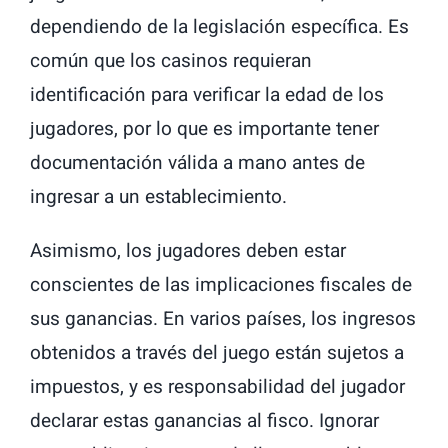
dependiendo de la legislación específica. Es
común que los casinos requieran
identificación para verificar la edad de los
jugadores, por lo que es importante tener
documentación válida a mano antes de
ingresar a un establecimiento.
Asimismo, los jugadores deben estar
conscientes de las implicaciones fiscales de
sus ganancias. En varios países, los ingresos
obtenidos a través del juego están sujetos a
impuestos, y es responsabilidad del jugador
declarar estas ganancias al fisco. Ignorar