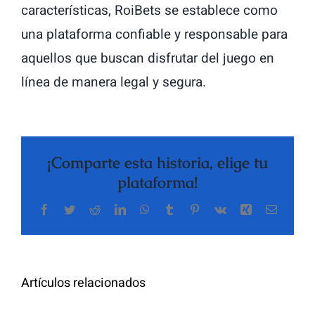
características, RoiBets se establece como
una plataforma confiable y responsable para
aquellos que buscan disfrutar del juego en
línea de manera legal y segura.
¡Comparte esta historia, elige tu
plataforma!
Facebook
Twitter
Reddit
LinkedIn
WhatsApp
Tumblr
Pinterest
Vk
Xing
Correo
electrón
Trust
Online
signals
Artículos relacionados
casino
in
security