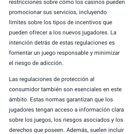
restricciones sobre cómo los casinos pueden
promocionar sus servicios, incluyendo
límites sobre los tipos de incentivos que
pueden ofrecer a los nuevos jugadores. La
intención detrás de estas regulaciones es
fomentar un juego responsable y minimizar
el riesgo de adicción.
Las regulaciones de protección al
consumidor también son esenciales en este
ámbito. Estas normas garantizan que los
jugadores tengan acceso a información clara
sobre los juegos, los riesgos asociados y los
derechos que poseen. Además, suelen incluir