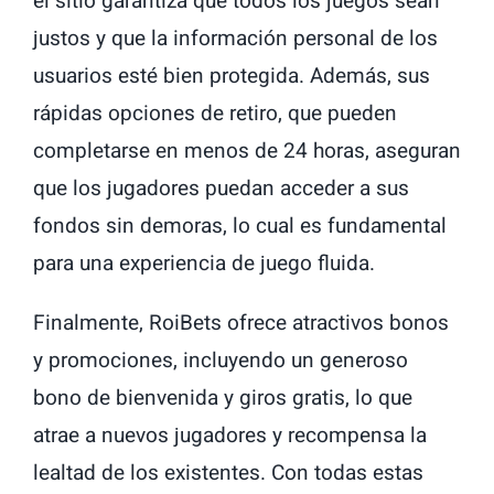
el sitio garantiza que todos los juegos sean
justos y que la información personal de los
usuarios esté bien protegida. Además, sus
rápidas opciones de retiro, que pueden
completarse en menos de 24 horas, aseguran
que los jugadores puedan acceder a sus
fondos sin demoras, lo cual es fundamental
para una experiencia de juego fluida.
Finalmente, RoiBets ofrece atractivos bonos
y promociones, incluyendo un generoso
bono de bienvenida y giros gratis, lo que
atrae a nuevos jugadores y recompensa la
lealtad de los existentes. Con todas estas