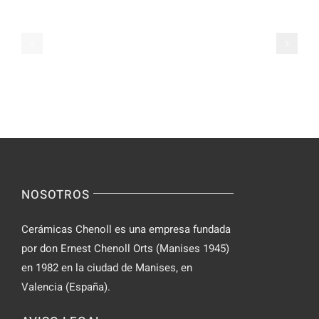
online
tips:
casinos:
keeping
what
your
to
gaming
look
experience
for
safe
before
and
you
enjoyable
deposit
NOSOTROS
Cerámicas Chenoll es una empresa fundada
por don Ernest Chenoll Orts (Manises 1945)
en 1982 en la ciudad de Manises, en
Valencia (España).