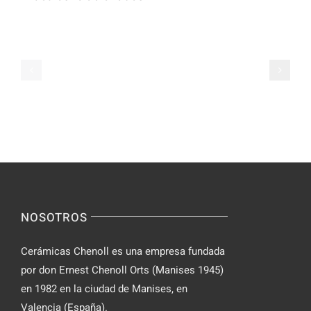
Мир
Allure
азартных
of
игр
Casino
откройте
Adventures
для
A
себя
Journey
новые
Beyond
горизонты
the
казино
Games
NOSOTROS
Cerámicas Chenoll es una empresa fundada
por don Ernest Chenoll Orts (Manises 1945)
en 1982 en la ciudad de Manises, en
Valencia (España).