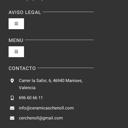
AVISO LEGAL
Toggle
Navigation
Política de privacidad
MENU
Toggle
Condiciones de uso
Navigation
Fabrica
CONTACTO
Accesibilidad
Carrer la Safor, 6, 46940 Manises,
Galeria
Valencia
Ley de cookies
696 60 66 11
Catalogo
info@ceramicaschenoll.com
Mapa del sitio
cerchenoll@gmail.com
Blog