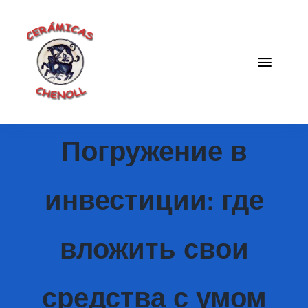
Saltar
al
contenido
Toggle
Naviga
Fabrica
Погружение в
Galeria
Catalogo
инвестиции: где
Blog
вложить свои
Contacto
средства с умом