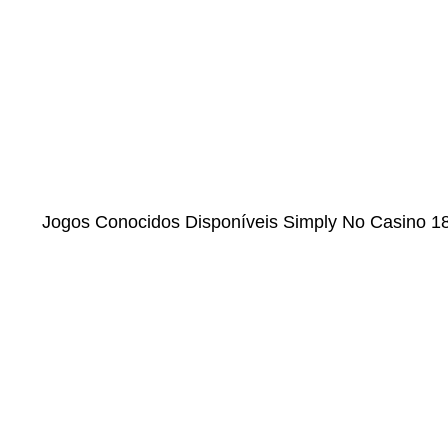
Jogos Conocidos Disponíveis Simply No Casino 1