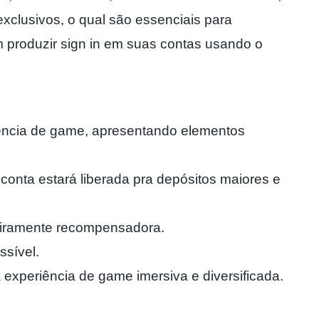
xclusivos, o qual são essenciais para
m produzir sign in em suas contas usando o
riência de game, apresentando elementos
onta estará liberada pra depósitos maiores e
eiramente recompensadora.
ssível.
 experiência de game imersiva e diversificada.