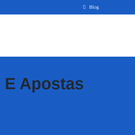
Blog
 E Apostas