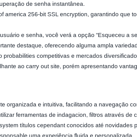
uperação de senha instantânea.
f america 256-bit SSL encryption, garantindo que t
e usuário e senha, você verá a opção “Esqueceu a 
tante destaque, oferecendo alguma ampla variedade
robabilities competitivas e mercados diversificado
hante ao carry out site, porém apresentando vanta
e organizada e intuitiva, facilitando a navegação 
ilizar ferramentas de indagacion, filtros através d
system títulos cependant conocidos até novidades p
esponsable uma experiência fluida e personalizada.