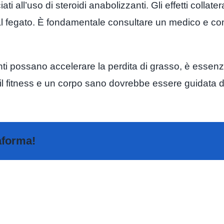
iati all’uso di steroidi anabolizzanti. Gli effetti coll
 al fegato. È fondamentale consultare un medico e co
ti possano accelerare la perdita di grasso, è essenzia
o il fitness e un corpo sano dovrebbe essere guidata d
taforma!
A
Big
Le
Cand