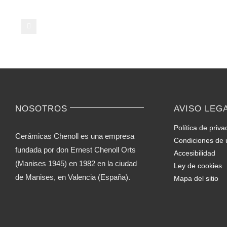
tabletas
de
Parabolan
de
manera
segura
NOSOTROS
AVISO LEG
Política de priva
Cerámicas Chenoll es una empresa
Condiciones de 
fundada por don Ernest Chenoll Orts
Accesibilidad
(Manises 1945) en 1982 en la ciudad
Ley de cookies
de Manises, en Valencia (España).
Mapa del sitio