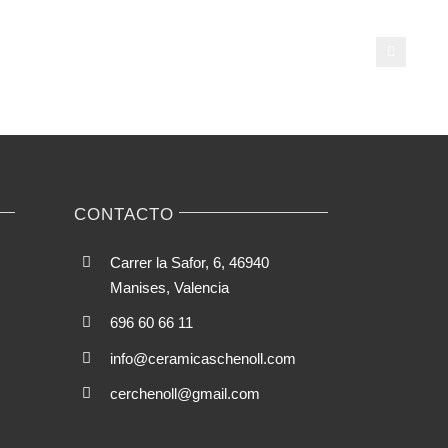
a
e
jeho
o:
kombinace
‑Play
pro
růst
svalů
ning
CONTACTO
Carrer la Safor, 6, 46940
Manises, Valencia
696 60 66 11
info@ceramicaschenoll.com
cerchenoll@gmail.com