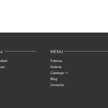
Migliori
Onlin
Slot
Casin
su
Quick
Spinsy
Slots
Casino
&
Light
Wins
AL
MENU
cidad
Fabrica
uso
Galeria
Catalogo
Blog
Contacto