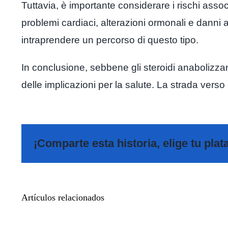
Tuttavia, è importante considerare i rischi assoc
problemi cardiaci, alterazioni ormonali e danni
intraprendere un percorso di questo tipo.
In conclusione, sebbene gli steroidi anabolizzan
delle implicazioni per la salute. La strada vers
¡Comparte esta historia, elige tu pla
Artículos relacionados
Cómo
tomar