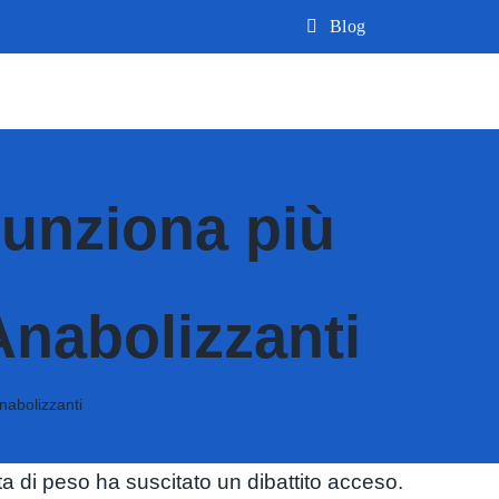
Blog
Funziona più
Anabolizzanti
nabolizzanti
ita di peso ha suscitato un dibattito acceso.