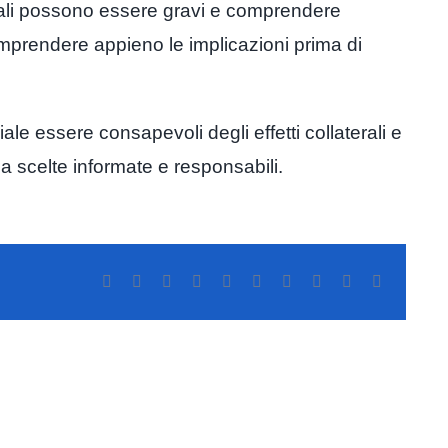
aterali possono essere gravi e comprendere
mprendere appieno le implicazioni prima di
le essere consapevoli degli effetti collaterali e
a scelte informate e responsabili.
Facebook
Twitter
Reddit
LinkedIn
WhatsApp
Tumblr
Pinterest
Vk
Xing
Correo
electrónic
Testosteron
y