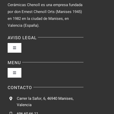
Cerámicas Chenoll es una empresa fundada
por don Ernest Chenoll Orts (Manises 1945)
en 1982 en la ciudad de Manises, en
Valencia (España).
AVISO LEGAL
Toggle
Navigation
Política de privacidad
MENU
Toggle
Condiciones de uso
Navigation
Fabrica
CONTACTO
Accesibilidad
Carrer la Safor, 6, 46940 Manises,
Galeria
Valencia
Ley de cookies
696 60 66 11