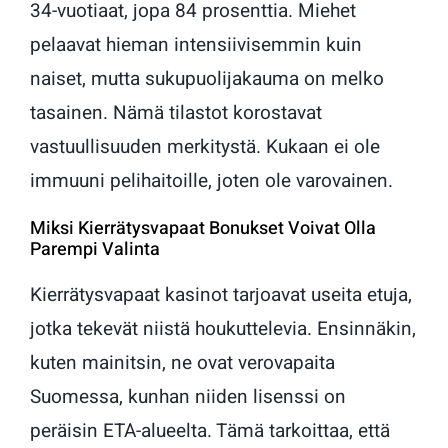
34-vuotiaat, jopa 84 prosenttia. Miehet
pelaavat hieman intensiivisemmin kuin
naiset, mutta sukupuolijakauma on melko
tasainen. Nämä tilastot korostavat
vastuullisuuden merkitystä. Kukaan ei ole
immuuni pelihaitoille, joten ole varovainen.
Miksi Kierrätysvapaat Bonukset Voivat Olla
Parempi Valinta
Kierrätysvapaat kasinot tarjoavat useita etuja,
jotka tekevät niistä houkuttelevia. Ensinnäkin,
kuten mainitsin, ne ovat verovapaita
Suomessa, kunhan niiden lisenssi on
peräisin ETA-alueelta. Tämä tarkoittaa, että