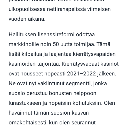
ulkopuolisessa nettirahapelissä viimeisen
vuoden aikana.
Hallituksen lisenssireformi odottaa
markkinoille noin 50 uutta toimijaa. Tämä
lisää kilpailua ja laajentaa kierrätysvapaiden
kasinoiden tarjontaa. Kierrätysvapaat kasinot
ovat nousseet nopeasti 2021–2022 jälkeen.
Ne ovat nyt vakiintunut segmentti, jonka
suosio perustuu bonusten helppoon
lunastukseen ja nopeisiin kotiutuksiin. Olen
havainnut tämän suosion kasvun
omakohtaisesti, kun olen seurannut