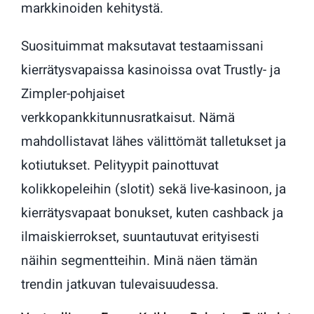
markkinoiden kehitystä.
Suosituimmat maksutavat testaamissani
kierrätysvapaissa kasinoissa ovat Trustly- ja
Zimpler-pohjaiset
verkkopankkitunnusratkaisut. Nämä
mahdollistavat lähes välittömät talletukset ja
kotiutukset. Pelityypit painottuvat
kolikkopeleihin (slotit) sekä live-kasinoon, ja
kierrätysvapaat bonukset, kuten cashback ja
ilmaiskierrokset, suuntautuvat erityisesti
näihin segmentteihin. Minä näen tämän
trendin jatkuvan tulevaisuudessa.