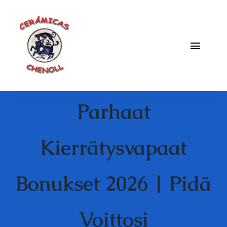
Saltar
al
contenido
Toggle
Naviga
Fabrica
Parhaat
Galeria
Catalogo
Kierrätysvapaat
Blog
Bonukset 2026 | Pidä
Contacto
Voittosi