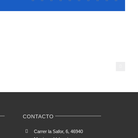
electrónic
Testosteron
y
a
e
jeho
o:
kombinace
‑Play
pro
růst
svalů
ning
CONTACTO
Carrer la Safor, 6, 46940