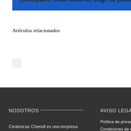
Artículos relacionados
Cómo
tomar
tabletas
de
Parabolan
de
manera
segura
NOSOTROS
AVISO LEG
Política de priva
Cerámicas Chenoll es una empresa
Condiciones de 