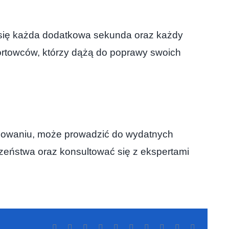
zy się każda dodatkowa sekunda oraz każdy
portowców, którzy dążą do poprawy swoich
osowaniu, może prowadzić do wydatnych
zeństwa oraz konsultować się z ekspertami
Facebook
Twitter
Reddit
LinkedIn
WhatsApp
Tumblr
Pinterest
Vk
Xing
Correo