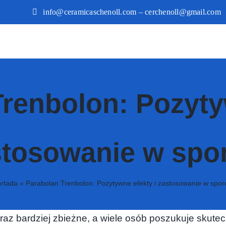
info@ceramicaschenoll.com – cerchenoll@gmail.com
renbolon: Pozyty
stosowanie w spor
rtada
»
Parabolan Trenbolon: Pozytywne efekty i zastosowanie w spor
coraz bardziej zbieżne, a wiele osób poszukuje sku