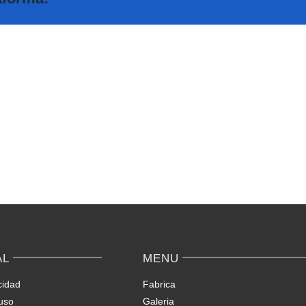
A
Big
Le
Cand
Migliori
Onlin
Slot
Casin
su
Quick
Spinsy
Slots
Casino
&
Light
Wins
AL
MENU
cidad
Fabrica
uso
Galeria