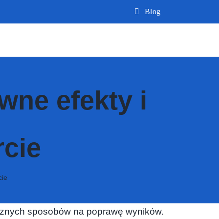
Blog
wne efekty i
cie
cie
tecznych sposobów na poprawę wyników.