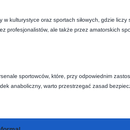
y w kulturystyce oraz sportach siłowych, gdzie lic
zez profesjonalistów, ale także przez amatorskich s
arsenale sportowców, które, przy odpowiednim zast
odek anaboliczny, warto przestrzegać zasad bezpiec
taforma!