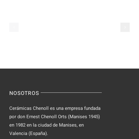
O
Chatrandom:
Melhor
Vídeo
Bate-
Chat
papo
Aleatório
Aleatório
E
Brasileiro
Gratuito
Por
Alternativa
Câmera
NOSOTROS
Cerámicas Chenoll es una empresa fundada
por don Ernest Chenoll Orts (Manises 1945)
en 1982 en la ciudad de Manises, en
Valencia (España).