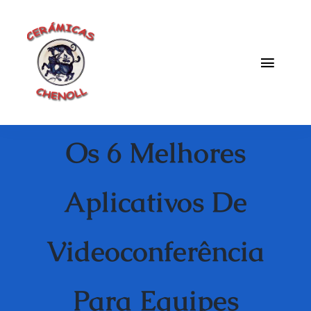
Saltar
al
contenido
Toggle
Naviga
Fabrica
Os 6 Melhores
Galeria
Catalogo
Aplicativos De
Blog
Videoconferência
Contacto
Para Equipes