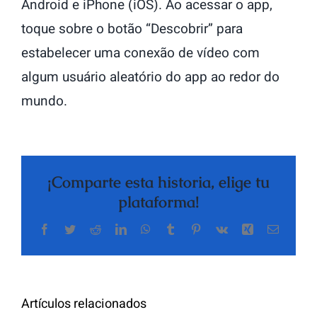
Android e iPhone (iOS). Ao acessar o app,
toque sobre o botão “Descobrir” para
estabelecer uma conexão de vídeo com
algum usuário aleatório do app ao redor do
mundo.
¡Comparte esta historia, elige tu
plataforma!
Facebook
Twitter
Reddit
LinkedIn
WhatsApp
Tumblr
Pinterest
Vk
Xing
Correo
electrón
Artículos relacionados