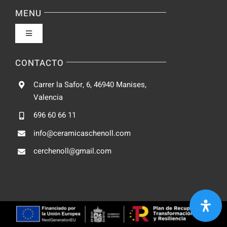
Política de privacidad
MENU
Toggle
Condiciones de uso
Navigation
Fabrica
CONTACTO
Accesibilidad
Carrer la Safor, 6, 46940 Manises,
Galeria
Valencia
Ley de cookies
696 60 66 11
Catalogo
info@ceramicaschenoll.com
Mapa del sitio
cerchenoll@gmail.com
Blog
Contacto