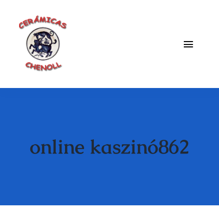
Saltar
al
contenido
Toggle
Naviga
Fabrica
Galeria
Catalogo
online kaszinó862
Blog
Contacto