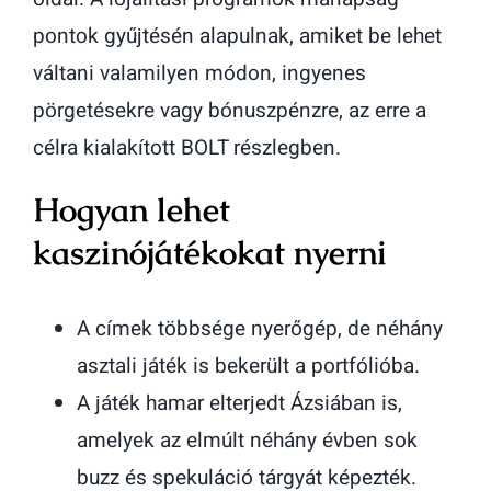
pontok gyűjtésén alapulnak, amiket be lehet
váltani valamilyen módon, ingyenes
pörgetésekre vagy bónuszpénzre, az erre a
célra kialakított BOLT részlegben.
Hogyan lehet
kaszinójátékokat nyerni
A címek többsége nyerőgép, de néhány
asztali játék is bekerült a portfólióba.
A játék hamar elterjedt Ázsiában is,
amelyek az elmúlt néhány évben sok
buzz és spekuláció tárgyát képezték.