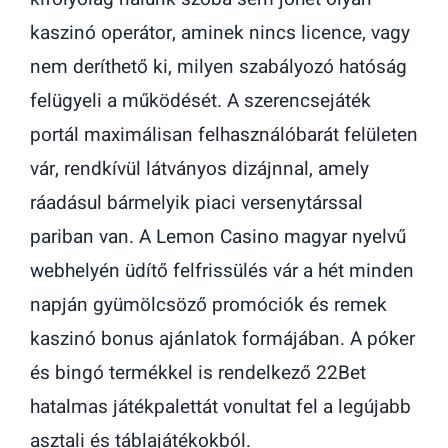
kaszinó operátor, aminek nincs licence, vagy
nem deríthető ki, milyen szabályozó hatóság
felügyeli a működését. A szerencsejáték
portál maximálisan felhasználóbarát felületen
vár, rendkívül látványos dizájnnal, amely
ráadásul bármelyik piaci versenytárssal
pariban van. A Lemon Casino magyar nyelvű
webhelyén üdítő felfrissülés vár a hét minden
napján gyümölcsöző promóciók és remek
kaszinó bonus ajánlatok formájában. A póker
és bingó termékkel is rendelkező 22Bet
hatalmas játékpalettát vonultat fel a legújabb
asztali és táblajátékokból.