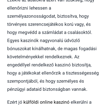
Ezekre az adatokra azért van szükség, hogy
ellenőrizni lehessen a
személyazonosságodat, biztosítva, hogy
törvényes szerencsejátékos korú vagy, és
hogy megvédd a számládat a csalásoktól.
Egyes kaszinók nagyvonalú üdvözlő
bónuszokat kínálhatnak, de magas fogadási
követelményekkel rendelkeznek. Az
engedéllyel rendelkező kaszinó biztosítja,
hogy a játékokat ellenőrzik a tisztességesség
szempontjából, és hogy személyes és
pénzügyi adataid biztonságban vannak.
Ezért jó
külföldi online kaszinó
elkerülni a