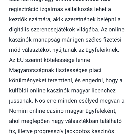
regisztráció izgalmas vállalkozás lehet a
kezdők számára, akik szeretnének belépni a
digitális szerencsejátékok világába. Az online
kaszinók manapság már igen széles fizetési
mód választékot nyújtanak az ügyfeleiknek.
Az EU szerint kötelessége lenne
Magyarországnak tisztességes piaci
körülményeket teremteni, és engedni, hogy a
külföldi online kaszinók magyar licenchez
jussanak. Nos erre minden esélyed megvan a
Nomini online casino magyar ügyfeleként,
ahol meglepően nagy választékban található
fix, illetve progresszív jackpotos kaszinós