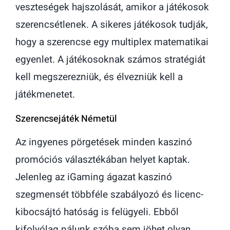
veszteségek hajszolását, amikor a játékosok
szerencsétlenek. A sikeres játékosok tudják,
hogy a szerencse egy multiplex matematikai
egyenlet. A játékosoknak számos stratégiát
kell megszerezniük, és élvezniük kell a
játékmenetet.
Szerencsejáték Németül
Az ingyenes pörgetések minden kaszinó
promóciós választékában helyet kaptak.
Jelenleg az iGaming ágazat kaszinó
szegmensét többféle szabályozó és licenc-
kibocsájtó hatóság is felügyeli. Ebből
kifolyólag nálunk szóba sem jöhet olyan