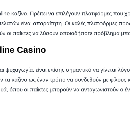
 online καζίνο. Πρέπει να επιλέγουν πλατφόρμες πο
πελατών είναι απαραίτητη. Οι καλές πλατφόρμες πρ
ούν οι παίκτες να λύσουν οποιοδήποτε πρόβλημα μπο
line Casino
 ψυχαγωγία, είναι επίσης σημαντικό να γίνεται λόγο
ν τα καζίνο ως έναν τρόπο να συνδεθούν με φίλους 
υά, όπου οι παίκτες μπορούν να ανταγωνιστούν ο έ