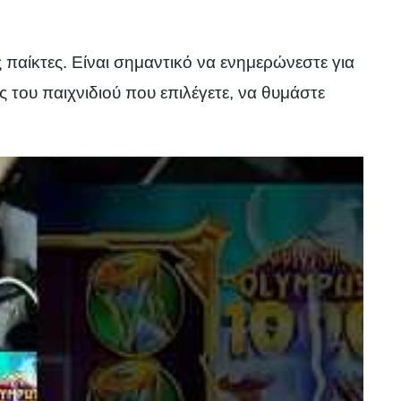
 παίκτες. Είναι σημαντικό να ενημερώνεστε για
ς του παιχνιδιού που επιλέγετε, να θυμάστε