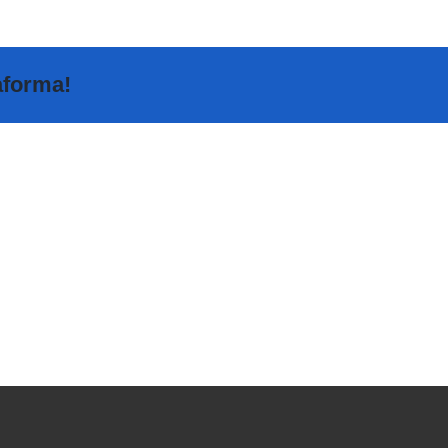
taforma!
A
Big
Le
Cand
Migliori
Onlin
Slot
Casin
su
Quick
Spinsy
Slots
Casino
&
Light
Wins