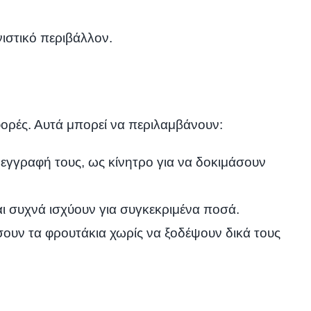
ιστικό περιβάλλον.
φορές. Αυτά μπορεί να περιλαμβάνουν:
εγγραφή τους, ως κίνητρο για να δοκιμάσουν
ι συχνά ισχύουν για συγκεκριμένα ποσά.
ουν τα φρουτάκια χωρίς να ξοδέψουν δικά τους