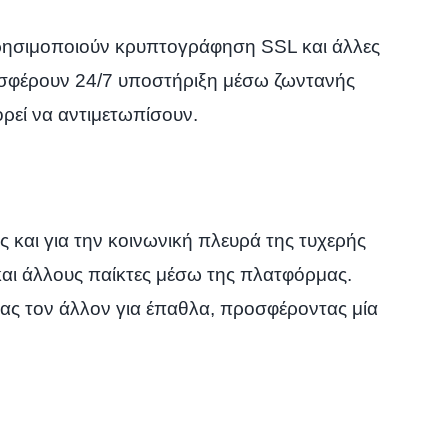
υ χρησιμοποιούν κρυπτογράφηση SSL και άλλες
οσφέρουν 24/7 υποστήριξη μέσω ζωντανής
ρεί να αντιμετωπίσουν.
ς και για την κοινωνική πλευρά της τυχερής
και άλλους παίκτες μέσω της πλατφόρμας.
νας τον άλλον για έπαθλα, προσφέροντας μία