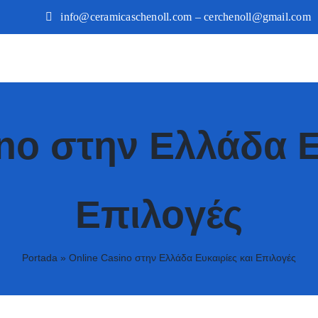
info@ceramicaschenoll.com – cerchenoll@gmail.com
no στην Ελλάδα Ε
Επιλογές
Portada
»
Online Casino στην Ελλάδα Ευκαιρίες και Επιλογές