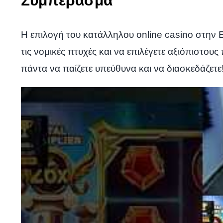
Συμπέρασμα
Η επιλογή του κατάλληλου online casino στην Ελ
τις νομικές πτυχές και να επιλέγετε αξιόπιστου
πάντα να παίζετε υπεύθυνα και να διασκεδάζετε