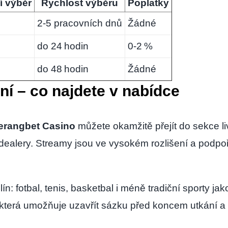
í výběr
Rychlost výběru
Poplatky
2‑5 pracovních dnů
Žádné
do 24 hodin
0‑2 %
do 48 hodin
Žádné
ní – co najdete v nabídce
erangbet Casino
můžete okamžitě přejít do sekce liv
i dealery. Streamy jsou ve vysokém rozlišení a pod
ín: fotbal, tenis, basketbal i méně tradiční sporty j
terá umožňuje uzavřít sázku před koncem utkání a zaj