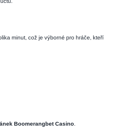
účtu.
ika minut, což je výborné pro hráče, kteří
tránek Boomerangbet Casino
.