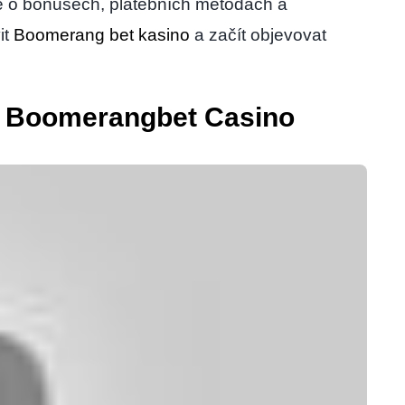
ace o bonusech, platebních metodách a
it
Boomerang bet kasino
a začít objevovat
ch Boomerangbet Casino