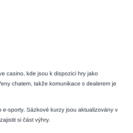
e casino, kde jsou k dispozici hry jako
pořeny chatem, takže komunikace s dealerem je
ako e‑sporty. Sázkové kurzy jsou aktualizovány v
istit si část výhry.