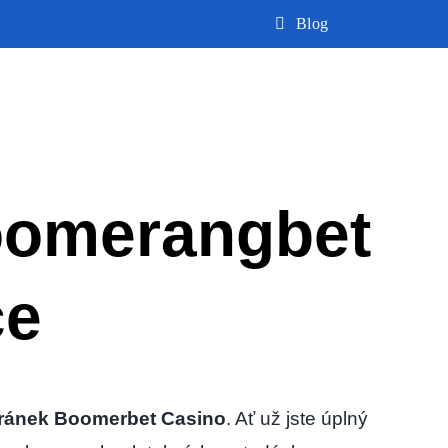
Blog
Boomerangbet
ce
tránek Boomerbet Casino
. Ať už jste úplný