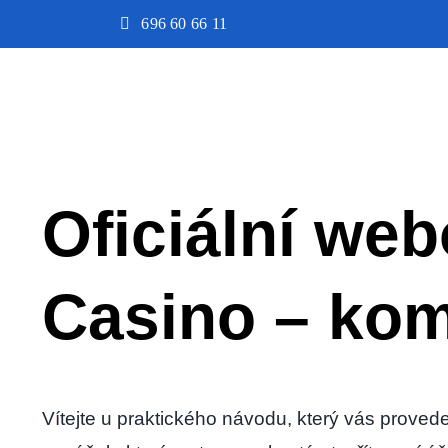
Saltar
696 60 66 11
al
contenido
Oficiální we
Casino – kom
Vítejte u praktického návodu, který vás proved