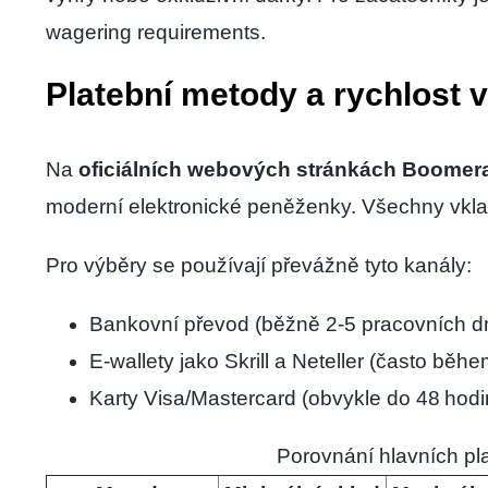
wagering requirements.
Platební metody a rychlost 
Na
oficiálních webových stránkách Boomer
moderní elektronické peněženky. Všechny vklad
Pro výběry se používají převážně tyto kanály:
Bankovní převod (běžně 2‑5 pracovních d
E‑wallety jako Skrill a Neteller (často běh
Karty Visa/Mastercard (obvykle do 48 hodi
Porovnání hlavních pl