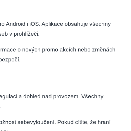
pro Android i iOS. Aplikace obsahuje všechny
web v prohlížeči.
informace o nových promo akcích nebo změnách
 bezpečí.
regulaci a dohled nad provozem. Všechny
.
ožnost sebevyloučení. Pokud cítíte, že hraní