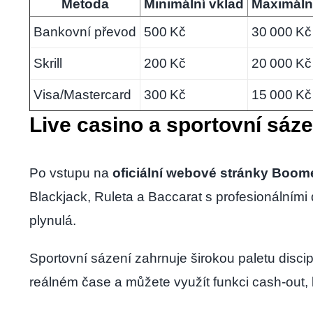
Metoda
Minimální vklad
Maximáln
Bankovní převod
500 Kč
30 000 Kč
Skrill
200 Kč
20 000 Kč
Visa/Mastercard
300 Kč
15 000 Kč
Live casino a sportovní sáze
Po vstupu na
oficiální webové stránky Boom
Blackjack, Ruleta a Baccarat s profesionálním
plynulá.
Sportovní sázení zahrnuje širokou paletu discipl
reálném čase a můžete využít funkci cash‑out, k