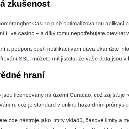
ká zkušenost
 Boomerangbet Casino plně optimalizovanou aplikaci 
í i live casino – a díky tomu nepotřebujete otevírat 
ítání a podpora push notifikací vám dává okamžité 
rování SSL, můžete mít jistotu, že vaše data jsou v
vědné hraní
 jsou licencovány na území Curacao, což zajišťuje 
váním, což je standard v online hazardním průmyslu
e zde nástroje jako limity vkladů, časové limity a m