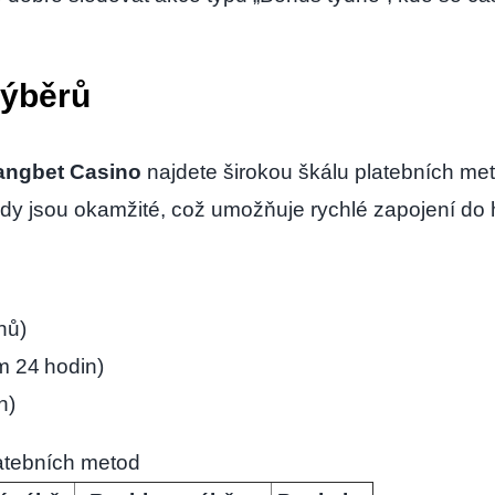
výběrů
angbet Casino
najdete širokou škálu platebních me
y jsou okamžité, což umožňuje rychlé zapojení do 
nů)
em 24 hodin)
n)
atebních metod