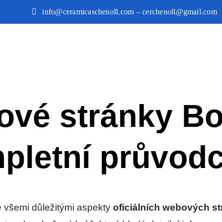
info@ceramicaschenoll.com – cerchenoll@gmail.com
bové stránky 
pletní průvod
e všemi důležitými aspekty
oficiálních webových s