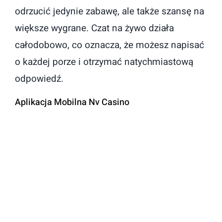
odrzucić jedynie zabawę, ale także szansę na
większe wygrane. Czat na żywo działa
całodobowo, co oznacza, że możesz napisać
o każdej porze i otrzymać natychmiastową
odpowiedź.
Aplikacja Mobilna Nv Casino