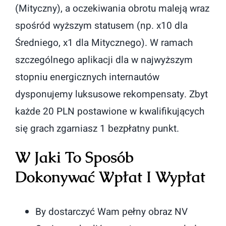
(Mityczny), a oczekiwania obrotu maleją wraz
spośród wyższym statusem (np. x10 dla
Średniego, x1 dla Mitycznego). W ramach
szczególnego aplikacji dla w najwyższym
stopniu energicznych internautów
dysponujemy luksusowe rekompensaty. Zbyt
każde 20 PLN postawione w kwalifikujących
się grach zgarniasz 1 bezpłatny punkt.
W Jaki To Sposób
Dokonywać Wpłat I Wypłat
By dostarczyć Wam pełny obraz NV