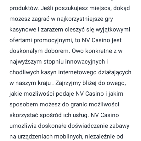
produktów. Jeśli poszukujesz miejsca, dokąd
możesz zagrać w najkorzystniejsze gry
kasynowe i zarazem cieszyć się wyjątkowymi
ofertami promocyjnymi, to NV Casino jest
doskonałym doborem. Owo konkretne z w
najwyższym stopniu innowacyjnych i
chodliwych kasyn internetowego działających
w naszym kraju . Zajrzyjmy bliżej do owego,
jakie możliwości podaje NV Casino i jakim
sposobem możesz do granic możliwości
skorzystać spośród ich usług. NV Casino
umożliwia doskonałe doświadczenie zabawy
na urządzeniach mobilnych, niezależnie od