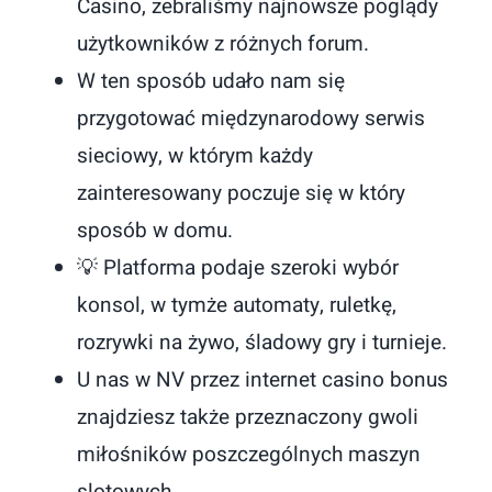
Casino, zebraliśmy najnowsze poglądy
użytkowników z różnych forum.
W ten sposób udało nam się
przygotować międzynarodowy serwis
sieciowy, w którym każdy
zainteresowany poczuje się w który
sposób w domu.
💡 Platforma podaje szeroki wybór
konsol, w tymże automaty, ruletkę,
rozrywki na żywo, śladowy gry i turnieje.
U nas w NV przez internet casino bonus
znajdziesz także przeznaczony gwoli
miłośników poszczególnych maszyn