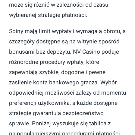
może się różnić w zależności od czasu
wybieranej strategie płatności.
Spiny mają limit wypłaty i wymagają obrotu, a
szczegóły dostępne są na witrynie spośród
bonusami bez depozytu. NV Casino podaje
różnorodne procedury wpłaty, które
zapewniają szybkie, dogodne i pewne
zasilenie konta bankowego gracza. Wybór
odpowiedniej możliwości zależy od momentu
preferencji użytkownika, a każde dostępne
strategie gwarantują bezpieczeństwo
sprawie. Poniżej wyszukuje się tablica z
najpopularniejszymi procedurami płatności