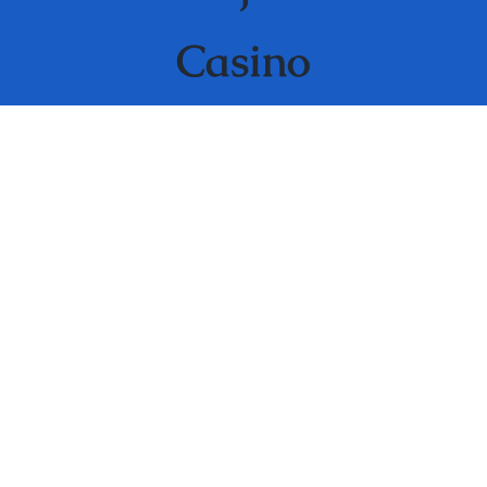
Casino