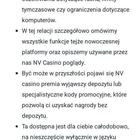
tymczasowe czy ograniczenia dotyczące
komputerów.
W tej relacji szczegółowo omówimy
wszystkie funkcje tejże nowoczesnej
platformy oraz opiszemy używane przez
nas NV Casino poglądy.
Być może w przyszłości pojawi się NV
casino premia wyjąwszy depozytu lub
specjalistyczne kody promocyjne, które
pozwolą ci uzyskać nagrody bez
depozytu.
Ta dostępna jest dla ciebie całodobowo,
na nieszczęście wyłącznie w języku