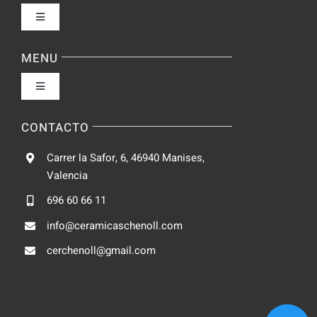
Toggle
Navigation
Política de privacidad
MENU
Toggle
Condiciones de uso
Navigation
Fabrica
CONTACTO
Accesibilidad
Carrer la Safor, 6, 46940 Manises,
Galeria
Valencia
Ley de cookies
696 60 66 11
Catalogo
info@ceramicaschenoll.com
Mapa del sitio
cerchenoll@gmail.com
Blog
Contacto