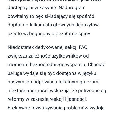
dostępnymi w kasynie. Nadprogram
powitalny to pęk składający się spośród
dopłat do kilkunastu głównych depozytów,
często wzbogacony o bezpłatne spiny.
Niedostatek dedykowanej sekcji FAQ
zwiększa zależność użytkowników od
momentu bezpośredniego wsparcia. Chociaż
usługa wydaje się być dostępna w języku
naszym, co odpowiada lokalnym graczom,
niektóre baczności wskazują, że potrzebne są
reformy w zakresie reakcji i jasności.
Efektywne rozwiązywanie problemów wydaje