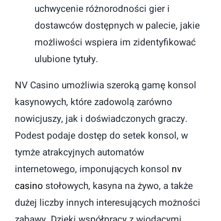
uchwycenie różnorodności gier i
dostawców dostępnych w palecie, jakie
możliwości wspiera im zidentyfikować
ulubione tytuły.
NV Casino umożliwia szeroką gamę konsol
kasynowych, które zadowolą zarówno
nowicjuszy, jak i doświadczonych graczy.
Podest podaje dostęp do setek konsol, w
tymże atrakcyjnych automatów
internetowego, imponujących konsol
nv
casino
stołowych, kasyna na żywo, a także
dużej liczby innych interesujących możności
zabawy. Dzięki współpracy z wiodącymi