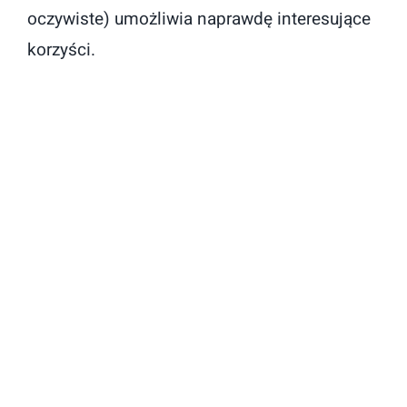
oczywiste) umożliwia naprawdę interesujące
korzyści.