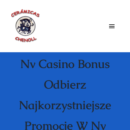
Saltar
al
contenido
Toggle
Naviga
Fabrica
Nv Casino Bonus
Galeria
Catalogo
Odbierz
Blog
Najkorzystniejsze
Contacto
Promocje W Nv