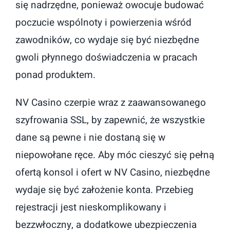
się nadrzędne, ponieważ owocuje budować
poczucie wspólnoty i powierzenia wśród
zawodników, co wydaje się być niezbędne
gwoli płynnego doświadczenia w pracach
ponad produktem.
NV Casino czerpie wraz z zaawansowanego
szyfrowania SSL, by zapewnić, że wszystkie
dane są pewne i nie dostaną się w
niepowołane ręce. Aby móc cieszyć się pełną
ofertą konsol i ofert w NV Casino, niezbędne
wydaje się być założenie konta. Przebieg
rejestracji jest nieskomplikowany i
bezzwłoczny, a dodatkowe ubezpieczenia