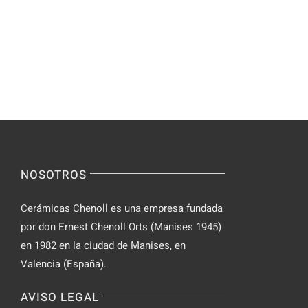
⭐️
Kasyna
Oficjalna
Z
Strona
Bonusem
Nv
Do
Kasyno
10000
W
Zł
Polsce
Plus
225
Ds
NOSOTROS
Cerámicas Chenoll es una empresa fundada
por don Ernest Chenoll Orts (Manises 1945)
en 1982 en la ciudad de Manises, en
Valencia (España).
AVISO LEGAL