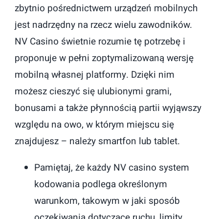
zbytnio pośrednictwem urządzeń mobilnych
jest nadrzędny na rzecz wielu zawodników.
NV Casino świetnie rozumie tę potrzebę i
proponuje w pełni zoptymalizowaną wersję
mobilną własnej platformy. Dzięki nim
możesz cieszyć się ulubionymi grami,
bonusami a także płynnością partii wyjąwszy
względu na owo, w którym miejscu się
znajdujesz – należy smartfon lub tablet.
Pamiętaj, że każdy NV casino system
kodowania podlega określonym
warunkom, takowym w jaki sposób
oczekiwania dotyczące ruchu, limity