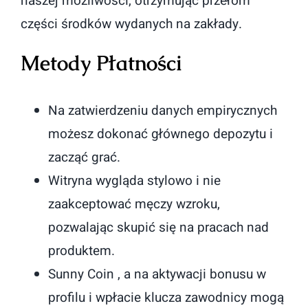
naszej możliwości, otrzymując przełom
części środków wydanych na zakłady.
Metody Płatności
Na zatwierdzeniu danych empirycznych
możesz dokonać głównego depozytu i
zacząć grać.
Witryna wygląda stylowo i nie
zaakceptować męczy wzroku,
pozwalając skupić się na pracach nad
produktem.
Sunny Coin , a na aktywacji bonusu w
profilu i wpłacie klucza zawodnicy mogą