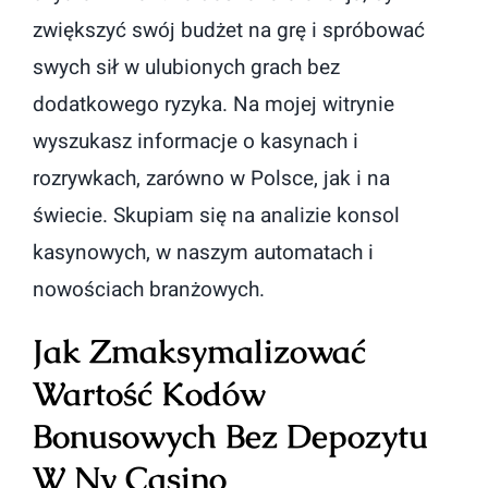
zwiększyć swój budżet na grę i spróbować
swych sił w ulubionych grach bez
dodatkowego ryzyka. Na mojej witrynie
wyszukasz informacje o kasynach i
rozrywkach, zarówno w Polsce, jak i na
świecie. Skupiam się na analizie konsol
kasynowych, w naszym automatach i
nowościach branżowych.
Jak Zmaksymalizować
Wartość Kodów
Bonusowych Bez Depozytu
W Nv Casino