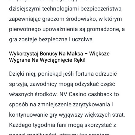
dzisiejszymi technologiami bezpieczeństwa,
zapewniając graczom środowisko, w którym
pierwotnego upoważnienia są gromadzone, a
gra zostaje bezpieczna i uczciwa.
Wykorzystaj Bonusy Na Maksa – Większe
Wygrane Na Wyciągnięcie Ręki!
Dzięki niej, poniekąd jeśli fortuna odrzucić
sprzyja, zawodnicy mogą odzyskać część
własnych środków. NV Casino cashback to
sposób na zmniejszenie zaryzykowania i
kontynuowanie gry wyjąwszy większych strat.
Każdego tygodnia fani mogą skorzystać z