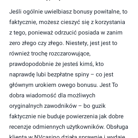
Jeśli ogólnie uwielbiasz bonusy powitalne, to
faktycznie, możesz cieszyć się z korzystania
z tego, ponieważ odrzucić posiada w zanim
zero złego czy złego. Niestety, jest jest to
również trochę rozczarowujące,
prawdopodobnie że jesteś kimś, kto
naprawdę lubi bezpłatne spiny – co jest
głównym urokiem owego bonusu. Jest To
dobra wiadomość dla możliwych
oryginalnych zawodników – bo guzik
faktycznie nie buduje powierzenia jak dobre
recenzje odmiennych użytkowników. Obsługa
klienta w NVcasino działa sprawnie i wydaje