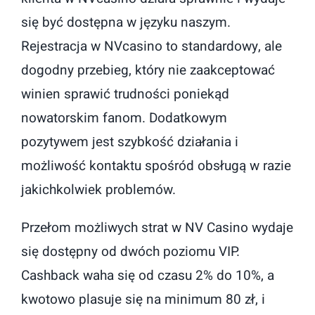
się być dostępna w języku naszym.
Rejestracja w NVcasino to standardowy, ale
dogodny przebieg, który nie zaakceptować
winien sprawić trudności poniekąd
nowatorskim fanom. Dodatkowym
pozytywem jest szybkość działania i
możliwość kontaktu spośród obsługą w razie
jakichkolwiek problemów.
Przełom możliwych strat w NV Casino wydaje
się dostępny od dwóch poziomu VIP.
Cashback waha się od czasu 2% do 10%, a
kwotowo plasuje się na minimum 80 zł, i