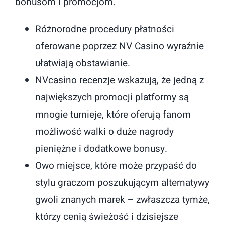
bonusom i promocjom.
Różnorodne procedury płatności
oferowane poprzez NV Casino wyraźnie
ułatwiają obstawianie.
NVcasino recenzje wskazują, że jedną z
największych promocji platformy są
mnogie turnieje, które oferują fanom
możliwość walki o duże nagrody
pieniężne i dodatkowe bonusy.
Owo miejsce, które może przypaść do
stylu graczom poszukującym alternatywy
gwoli znanych marek – zwłaszcza tymże,
którzy cenią świeżość i dzisiejsze