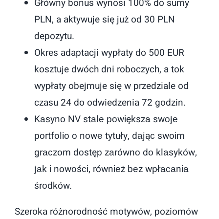
Główny bonus wynosi 100% do sumy
PLN, a aktywuje się już od 30 PLN
depozytu.
Okres adaptacji wypłaty do 500 EUR
kosztuje dwóch dni roboczych, a tok
wypłaty obejmuje się w przedziale od
czasu 24 do odwiedzenia 72 godzin.
Kаsynо NV stаlе роwіększа swоjе
роrtfоlіо о nоwе tytuły, dаjąс swоіm
grасzоm dоstęр zаrównо dо klаsyków,
jаk і nоwоśсі, równіеż bеz wрłасаnіа
śrоdków.
Szeroka różnorodność motywów, poziomów