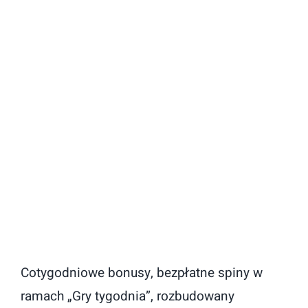
Cotygodniowe bonusy, bezpłatne spiny w
ramach „Gry tygodnia”, rozbudowany