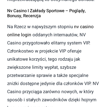
Nv Casino I Zakłady Sportowe – Poglądy,
Bonusy, Recenzja
Na Rzecz w najwyższym stopniu
nv casino
online login
oddanych internautów, NV
Casino przygotowało elitarny system VIP.
Członkostwo w projekcie VIP oferuje
unikatowe korzyści, tego rodzaju jak
zwiększone limity wypłat, szybsze
przetwarzanie sprawie a także specjalne
zniżki dostępne jedynie dla członków VIP. NV
Casino przyciąga zarówno nowych, w który
sposób i stałych zawodników dzięki hojnym