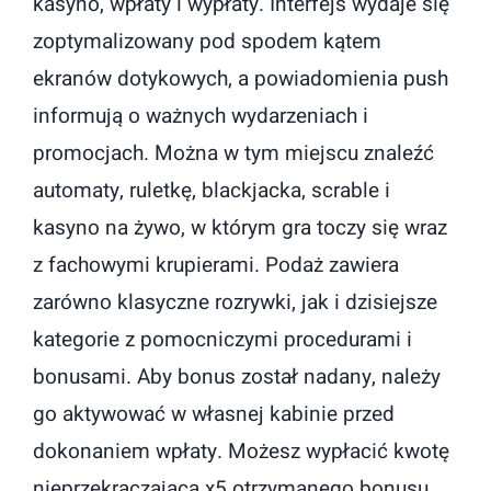
kasyno, wpłaty i wypłaty. Interfejs wydaje się
zoptymalizowany pod spodem kątem
ekranów dotykowych, a powiadomienia push
informują o ważnych wydarzeniach i
promocjach. Można w tym miejscu znaleźć
automaty, ruletkę, blackjacka, scrable i
kasyno na żywo, w którym gra toczy się wraz
z fachowymi krupierami. Podaż zawiera
zarówno klasyczne rozrywki, jak i dzisiejsze
kategorie z pomocniczymi procedurami i
bonusami. Aby bonus został nadany, należy
go aktywować w własnej kabinie przed
dokonaniem wpłaty. Możesz wypłacić kwotę
nieprzekraczającą x5 otrzymanego bonusu.