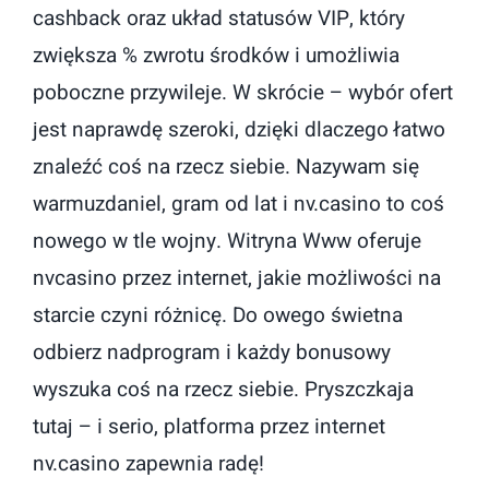
cashback oraz układ statusów VIP, który
zwiększa % zwrotu środków i umożliwia
poboczne przywileje. W skrócie – wybór ofert
jest naprawdę szeroki, dzięki dlaczego łatwo
znaleźć coś na rzecz siebie. Nazywam się
warmuzdaniel, gram od lat i nv.casino to coś
nowego w tle wojny. Witryna Www oferuje
nvcasino przez internet, jakie możliwości na
starcie czyni różnicę. Do owego świetna
odbierz nadprogram i każdy bonusowy
wyszuka coś na rzecz siebie. Pryszczkaja
tutaj – i serio, platforma przez internet
nv.casino zapewnia radę!