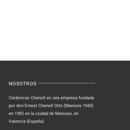
Niemczech
Wraz
Premia
Z
Wyjąwszy
Bonusem
Depozytu
Do
Nv
Odwiedzenia
Kasyno
Dwa
000
I
225
Darmowymi
NOSOTROS
Spinami!
Cerámicas Chenoll es una empresa fundada
por don Ernest Chenoll Orts (Manises 1945)
en 1982 en la ciudad de Manises, en
Valencia (España).