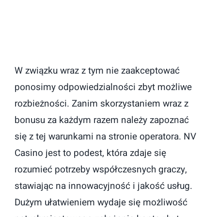
W związku wraz z tym nie zaakceptować
ponosimy odpowiedzialności zbyt możliwe
rozbieżności. Zanim skorzystaniem wraz z
bonusu za każdym razem należy zapoznać
się z tej warunkami na stronie operatora. NV
Casino jest to podest, która zdaje się
rozumieć potrzeby współczesnych graczy,
stawiając na innowacyjność i jakość usług.
Dużym ułatwieniem wydaje się możliwość