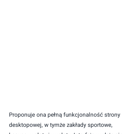
Proponuje ona pełną funkcjonalność strony
desktopowej, w tymże zakłady sportowe,