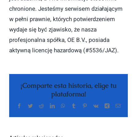
chronione. Jesteśmy serwisem działającym
w pełni prawnie, których potwierdzeniem
wydaje się być zjawisko, że nasza
profesjonalna spółka, OE B.V., posiada
aktywną licencję hazardową (#5536/JAZ).
¡Comparte esta historia, elige tu
plataforma!
Facebook
Twitter
Reddit
LinkedIn
WhatsApp
Tumblr
Pinterest
Vk
Xing
Correo
electrón
Lemon