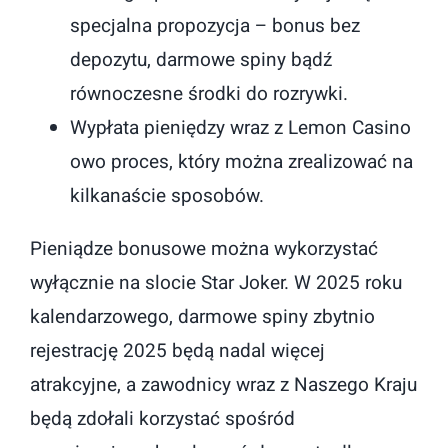
specjalna propozycja – bonus bez
depozytu, darmowe spiny bądź
równoczesne środki do rozrywki.
Wypłata pieniędzy wraz z Lemon Casino
owo proces, który można zrealizować na
kilkanaście sposobów.
Pieniądze bonusowe można wykorzystać
wyłącznie na slocie Star Joker. W 2025 roku
kalendarzowego, darmowe spiny zbytnio
rejestrację 2025 będą nadal więcej
atrakcyjne, a zawodnicy wraz z Naszego Kraju
będą zdołali korzystać spośród