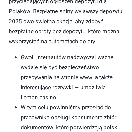
przyciągających ogłoszeń depozytu dla
Polaków. Bezpłatne spiny wyjąwszy depozytu
2025 owo świetna okazja, aby zdobyć
bezpłatne obroty bez depozytu, które można
wykorzystać na automatach do gry.
Gwoli internautów nadzwyczaj ważne
wydaje się być bezpieczeństwo
przebywania na stronie www, a także
interesujące rozrywki — umożliwia
Lemon casino.
W tym celu powinniśmy przesłać do
pracownika obsługi konsumenta zbiór
dokumentów, które potwierdzają polski