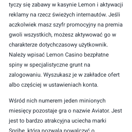
tyczy się zabawy w kasynie Lemon i aktywacji
reklamy na rzecz świeżych internautów. Jeśli
aczkolwiek masz szyfr promocyjny na premia
gwoli wszystkich, możesz aktywować go w
charakterze dotychczasowy użytkownik.
Należy wpisać Lemon Casino bezpłatne
spiny w specjalistyczne grunt na
zalogowaniu. Wyszukasz je w zakładce ofert
albo częściej w ustawieniach konta.
Wśród nich numerem jeden minionych
miesięcy pozostaje gra o nazwie Aviator. Jest
jest to bardzo atrakcyjna uciecha marki
Spribe, która pozwala powalczyć o