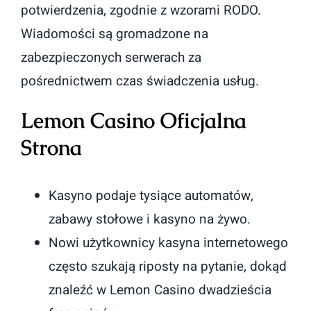
potwierdzenia, zgodnie z wzorami RODO.
Wiadomości są gromadzone na
zabezpieczonych serwerach za
pośrednictwem czas świadczenia usług.
Lemon Casino Oficjalna
Strona
Kasyno podaje tysiące automatów,
zabawy stołowe i kasyno na żywo.
Nowi użytkownicy kasyna internetowego
często szukają riposty na pytanie, dokąd
znaleźć w Lemon Casino dwadzieścia