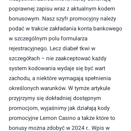
poprawnej zapisu wraz z aktualnym kodem
bonusowym. Nasz szyfr promocyjny należy
podać w trakcie zakładania konta bankowego
w szczególnym polu formularza
rejestracyjnego. Lecz diabeł tkwi w
szczegółach – nie zaakceptować każdy
system kodowania wydaje się być wart
zachodu, a niektóre wymagają spełnienia
określonych warunków. W tymże artykule
przyjrzymy się dokładniej dostępnym
promocjom, wyjaśnimy jak działają kody
promocyjne Lemon Casino a także które to
bonusy można zdobyć w 2024 r.. Wpis w