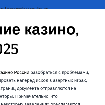
игрыНовые онлайн казино России
ие казино,
025
казино России
разобраться с проблемами,
овать наперед исход в азартных играх,
 страниц документа отправляются на
нторы. Примечательно, что
 некоторых заведениях предлагаются