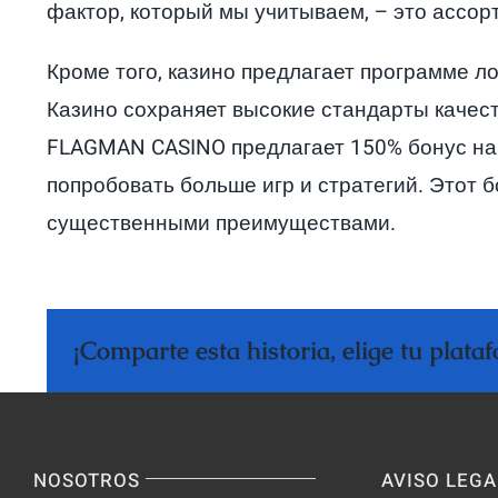
фактор, который мы учитываем, – это ассор
Кроме того, казино предлагает программе л
Казино сохраняет высокие стандарты качест
FLAGMAN CASINO предлагает 150% бонус на 
попробовать больше игр и стратегий. Этот б
существенными преимуществами.
¡Comparte esta historia, elige tu plata
NOSOTROS
AVISO LEGA