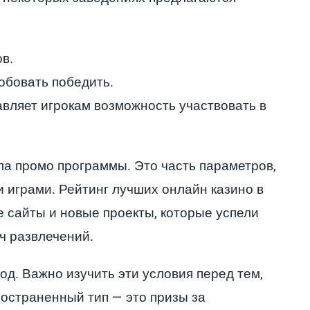
в.
обовать победить.
вляет игрокам возможность участвовать в
ла промо программы. Это часть параметров,
 играми. Рейтинг лучших онлайн казино в
е сайты и новые проекты, которые успели
ч развлечений.
д. Важно изучить эти условия перед тем,
ространенный тип — это призы за