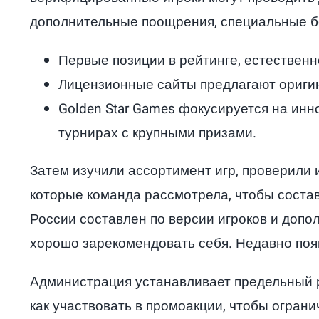
дополнительные поощрения, специальные б
Первые позиции в рейтинге, естественн
Лицензионные сайты предлагают оригин
Golden Star Games фокусируется на ин
турнирах с крупными призами.
Затем изучили ассортимент игр, проверили 
которые команда рассмотрела, чтобы состав
России составлен по версии игроков и допо
хорошо зарекомендовать себя. Недавно поя
Администрация устанавливает предельный р
как участвовать в промоакции, чтобы огран