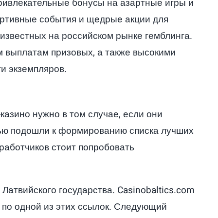
привлекательные бонусы на азартные игры и
ортивные события и щедрые акции для
 известных на российском рынке гемблинга.
 выплатам призовых, а также высокими
ти экземпляров.
казино нужно в том случае, если они
стью подошли к формированию списка лучших
работчиков стоит попробовать
Латвийского государства. Casinobaltics.com
 по одной из этих ссылок. Следующий