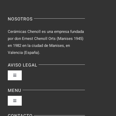
NOSOTROS
Cerámicas Chenoll es una empresa fundada
por don Ernest Chenoll Orts (Manises 1945)
en 1982 en la ciudad de Manises, en
Valencia (España).
AVISO LEGAL
Toggle
Navigation
Política de privacidad
MENU
Toggle
Condiciones de uso
Navigation
Fabrica
CONTACTO