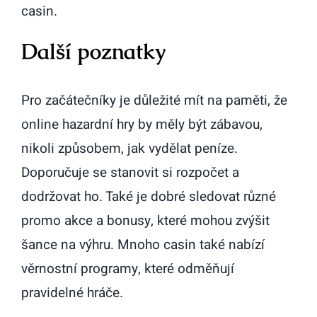
casin.
Další poznatky
Pro začátečníky je důležité mít na paměti, že
online hazardní hry by měly být zábavou,
nikoli způsobem, jak vydělat peníze.
Doporučuje se stanovit si rozpočet a
dodržovat ho. Také je dobré sledovat různé
promo akce a bonusy, které mohou zvýšit
šance na výhru. Mnoho casin také nabízí
věrnostní programy, které odměňují
pravidelné hráče.