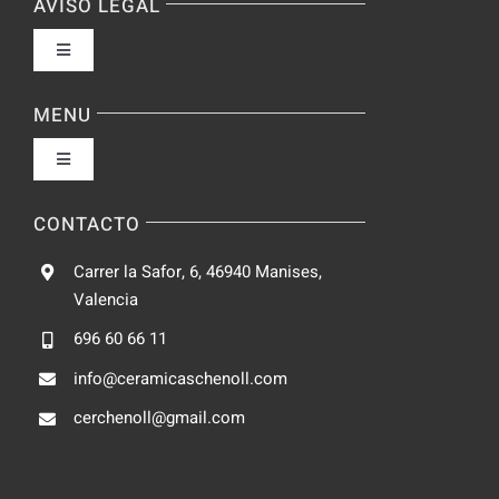
AVISO LEGAL
Toggle
Navigation
Política de privacidad
MENU
Toggle
Condiciones de uso
Navigation
Fabrica
CONTACTO
Accesibilidad
Carrer la Safor, 6, 46940 Manises,
Galeria
Valencia
Ley de cookies
696 60 66 11
Catalogo
info@ceramicaschenoll.com
Mapa del sitio
cerchenoll@gmail.com
Blog