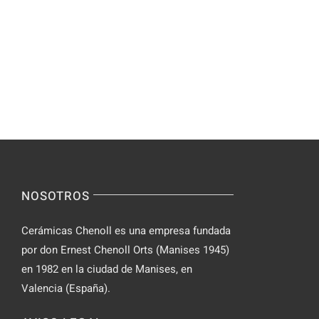
CZ
online
Bonus
casina
Jak
Přehled
Získat
a
Nejlepší
tipy
Nabídky
pro
a
hráče
Výhody
NOSOTROS
Cerámicas Chenoll es una empresa fundada
por don Ernest Chenoll Orts (Manises 1945)
en 1982 en la ciudad de Manises, en
Valencia (España).