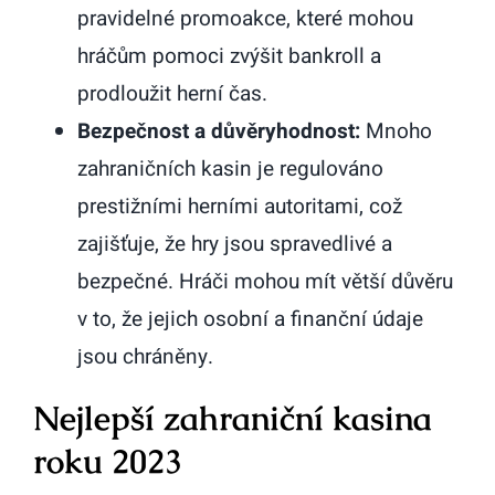
pravidelné promoakce, které mohou
hráčům pomoci zvýšit bankroll a
prodloužit herní čas.
Bezpečnost a důvěryhodnost:
Mnoho
zahraničních kasin je regulováno
prestižními herními autoritami, což
zajišťuje, že hry jsou spravedlivé a
bezpečné. Hráči mohou mít větší důvěru
v to, že jejich osobní a finanční údaje
jsou chráněny.
Nejlepší zahraniční kasina
roku 2023