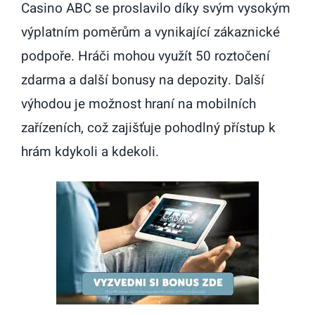
Casino ABC se proslavilo díky svým vysokým
výplatním poměrům a vynikající zákaznické
podpoře. Hráči mohou využít 50 roztočení
zdarma a další bonusy na depozity. Další
výhodou je možnost hraní na mobilních
zařízeních, což zajišťuje pohodlný přístup k
hrám kdykoli a kdekoli.