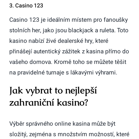
3. Casino 123
Casino 123 je ideálním místem pro fanoušky
stolních her, jako jsou blackjack a ruleta. Toto
kasino nabízí živé dealerské hry, které
přinášejí autentický zážitek z kasina přímo do
vašeho domova. Kromě toho se můžete těšit
na pravidelné turnaje s lákavými výhrami.
Jak vybrat to nejlepší
zahraniční kasino?
Výběr správného online kasina může být
složitý, zejména s množstvím možností, které